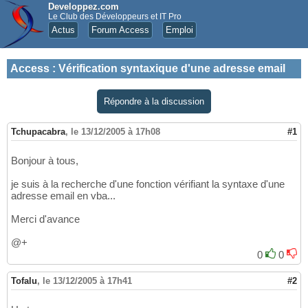
Developpez.com
Le Club des Développeurs et IT Pro
Actus
Forum Access
Emploi
Access
:
Vérification syntaxique d'une adresse email
Répondre à la discussion
Tchupacabra
,
le 13/12/2005 à 17h08
#1
Bonjour à tous,
je suis à la recherche d'une fonction vérifiant la syntaxe d'une
adresse email en vba...
Merci d'avance
@+
0
0
Tofalu
,
le 13/12/2005 à 17h41
#2