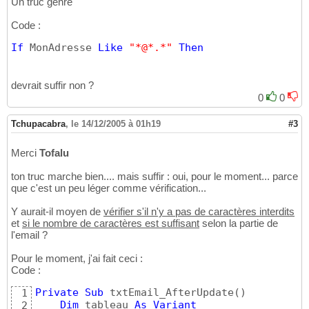
Un truc genre
Code :
If
 MonAdresse 
Like
"*@*.*"
Then
devrait suffir non ?
0
0
Tchupacabra
,
le 14/12/2005 à 01h19
#3
Merci
Tofalu
ton truc marche bien.... mais suffir : oui, pour le moment... parce
que c'est un peu léger comme vérification...
Y aurait-il moyen de
vérifier s'il n'y a pas de caractères interdits
et
si le nombre de caractères est suffisant
selon la partie de
l'email ?
Pour le moment, j'ai fait ceci :
Code :
Private
Sub
 txtEmail_AfterUpdate
(
)
1
Dim
 tableau 
As
Variant
2