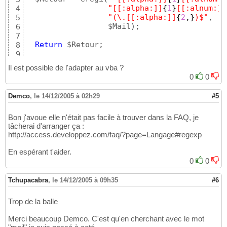
"[[:alpha:]]
{
1
}
[[:alnum:]]
4
"(\.[[:alpha:]]
{
2
,
}
)$"
,

5
                  $Mail
)
;

6
7
Return
 $Retour;

8
9
}
10
Il est possible de l'adapter au vba ?
0
0
Demco
,
le 14/12/2005 à 02h29
#5
Bon j'avoue elle n'était pas facile à trouver dans la FAQ, je
tâcherai d'arranger ça :
http://access.developpez.com/faq/?page=Langage#regexp
En espérant t'aider.
0
0
Tchupacabra
,
le 14/12/2005 à 09h35
#6
Trop de la balle
Merci beaucoup Demco. C'est qu'en cherchant avec le mot