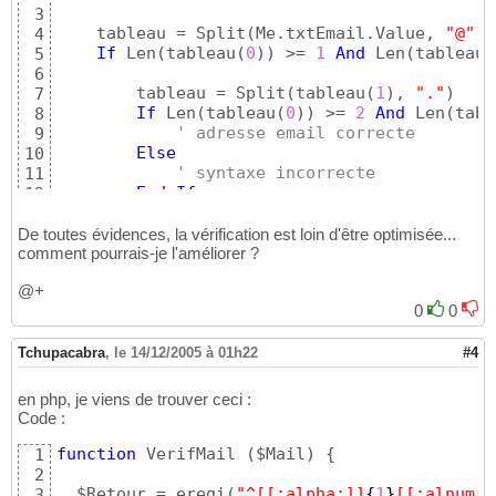
3
    tableau = Split
(
Me.txtEmail.Value, 
"@"
)
4
If
 Len
(
tableau
(
0
)
)
 >= 
1
And
 Len
(
tableau
(
5
6
        tableau = Split
(
tableau
(
1
)
, 
"."
)
7
If
 Len
(
tableau
(
0
)
)
 >= 
2
And
 Len
(
tabl
8
' adresse email correcte
9
Else
10
' syntaxe incorrecte
11
End
If
12
Else
13
' syntaxe incorrecte
14
De toutes évidences, la vérification est loin d'être optimisée...
End
If
comment pourrais-je l'améliorer ?
15
16
@+
End
Sub
17
0
0
Tchupacabra
,
le 14/12/2005 à 01h22
#4
en php, je viens de trouver ceci :
Code :
function
 VerifMail 
(
$Mail
)
{
1
2
  $Retour = eregi
(
"^[[:alpha:]]
{
1
}
[[:alnum:]
3