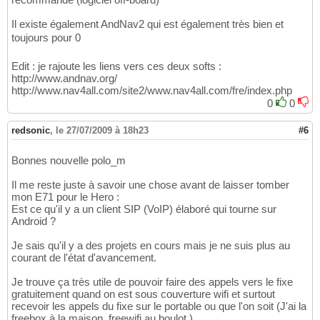
Il existe également AndNav2 qui est également très bien et
toujours pour 0 
Edit : je rajoute les liens vers ces deux softs :
http://www.andnav.org/
http://www.nav4all.com/site2/www.nav4all.com/fre/index.php
0
0
redsonic
,
le 27/07/2009 à 18h23
#6
Bonnes nouvelle polo_m
Il me reste juste à savoir une chose avant de laisser tomber
mon E71 pour le Hero :
Est ce qu'il y a un client SIP (VoIP) élaboré qui tourne sur
Android ?
Je sais qu'il y a des projets en cours mais je ne suis plus au
courant de l'état d'avancement.
Je trouve ça très utile de pouvoir faire des appels vers le fixe
gratuitement quand on est sous couverture wifi et surtout
recevoir les appels du fixe sur le portable ou que l'on soit (J'ai la
freebox à la maison, freewifi au boulot )