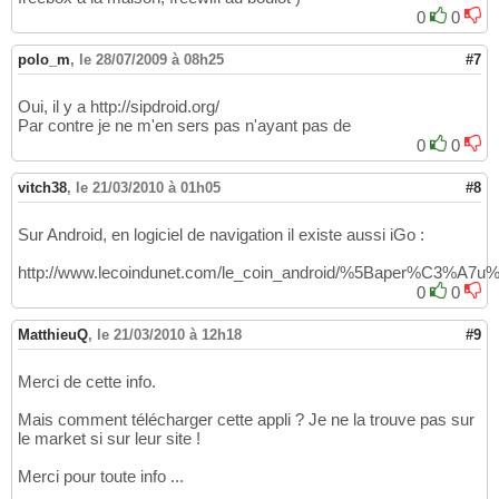
0
0
polo_m
,
le 28/07/2009 à 08h25
#7
Oui, il y a http://sipdroid.org/
Par contre je ne m'en sers pas n'ayant pas de
0
0
vitch38
,
le 21/03/2010 à 01h05
#8
Sur Android, en logiciel de navigation il existe aussi iGo :
http://www.lecoindunet.com/le_coin_android/%5Baper%C3%A7u%
0
0
MatthieuQ
,
le 21/03/2010 à 12h18
#9
Merci de cette info.
Mais comment télécharger cette appli ? Je ne la trouve pas sur
le market si sur leur site !
Merci pour toute info ...