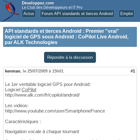
Developpez.com
Le Club des Développeurs et IT Pro
Actus
Forum API standards et tierces Android
Emploi
API standards et tierces Android
:
Premier "vrai"
logiciel de GPS sous Android : CoPilot Live Android,
par ALK Technologies
Répondre à la discussion
kenman
,
le 25/07/2009 à 15h01
#1
Le 1er veritable logiciel GPS pour Android:
Logiciel
CoPilot
http://www.alk.com/fr/copilot/android/
Les vidéos:
http://www.youtube.com/user/SmartphoneFrance
Caractéristiques :
Navigation vocale à chaque tournant