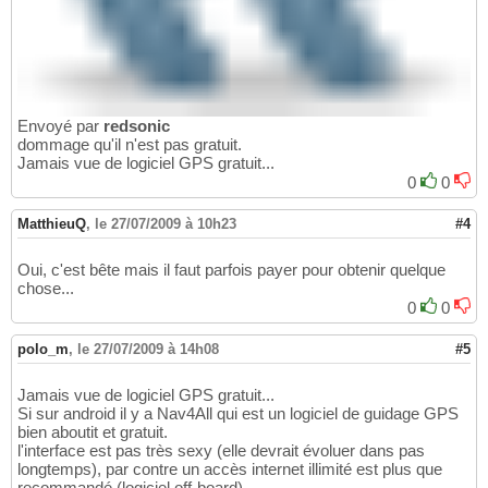
Envoyé par
redsonic
dommage qu'il n'est pas gratuit.
Jamais vue de logiciel GPS gratuit...
0
0
MatthieuQ
,
le 27/07/2009 à 10h23
#4
Oui, c'est bête mais il faut parfois payer pour obtenir quelque
chose...
0
0
polo_m
,
le 27/07/2009 à 14h08
#5
Jamais vue de logiciel GPS gratuit...
Si sur android il y a Nav4All qui est un logiciel de guidage GPS
bien aboutit et gratuit.
l'interface est pas très sexy (elle devrait évoluer dans pas
longtemps), par contre un accès internet illimité est plus que
recommandé (logiciel off-board)