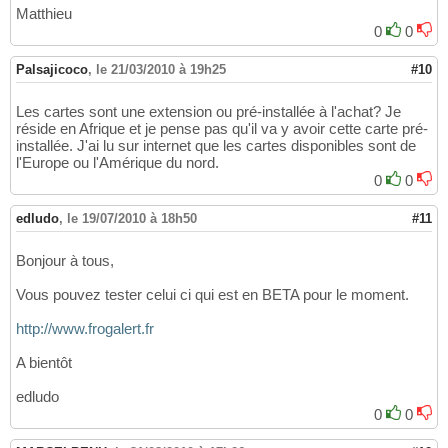
Matthieu
0
0
Palsajicoco
,
le 21/03/2010 à 19h25
#10
Les cartes sont une extension ou pré-installée à l'achat? Je
réside en Afrique et je pense pas qu'il va y avoir cette carte pré-
installée. J'ai lu sur internet que les cartes disponibles sont de
l'Europe ou l'Amérique du nord.
0
0
edludo
,
le 19/07/2010 à 18h50
#11
Bonjour à tous,
Vous pouvez tester celui ci qui est en BETA pour le moment.
http://www.frogalert.fr
A bientôt
edludo
0
0