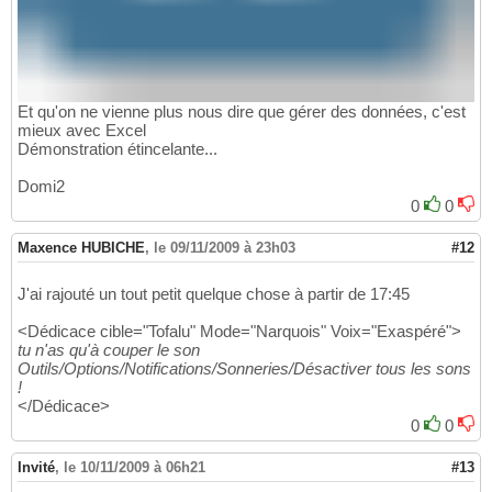
Et qu'on ne vienne plus nous dire que gérer des données, c'est
mieux avec Excel
Démonstration étincelante...
Domi2
0
0
Maxence HUBICHE
,
le 09/11/2009 à 23h03
#12
J'ai rajouté un tout petit quelque chose à partir de 17:45
<Dédicace cible="Tofalu" Mode="Narquois" Voix="Exaspéré">
tu n'as qu'à couper le son
Outils/Options/Notifications/Sonneries/Désactiver tous les sons
!
</Dédicace>
0
0
Invité
,
le 10/11/2009 à 06h21
#13