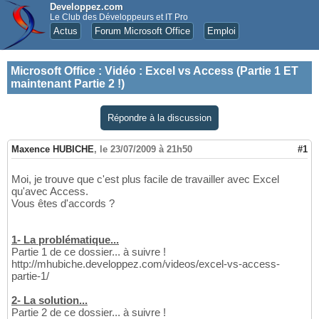
Developpez.com
Le Club des Développeurs et IT Pro
Actus
Forum Microsoft Office
Emploi
Microsoft Office
:
Vidéo : Excel vs Access (Partie 1 ET
maintenant Partie 2 !)
Répondre à la discussion
Maxence HUBICHE
,
le 23/07/2009 à 21h50
#1
Moi, je trouve que c'est plus facile de travailler avec Excel
qu'avec Access.
Vous êtes d'accords ?
1- La problématique...
Partie 1 de ce dossier... à suivre !
http://mhubiche.developpez.com/videos/excel-vs-access-
partie-1/
2- La solution...
Partie 2 de ce dossier... à suivre !