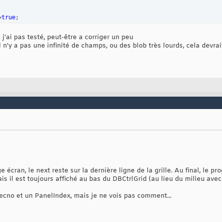
=
true
;
 j'ai pas testé, peut-être a corriger un peu
l n'y a pas une infinité de champs, ou des blob très lourds, cela devra
 écran, le next reste sur la dernière ligne de la grille. Au final, le 
is il est toujours affiché au bas du DBCtrlGrid (au lieu du milieu avec
Recno et un PanelIndex, mais je ne vois pas comment...