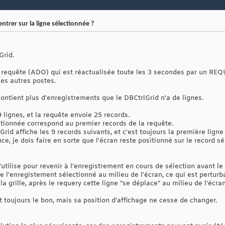
trer sur la ligne sélectionnée ?
Grid.
une requête (ADO) qui est réactualisée toute les 3 secondes par un RE
les autres postes.
contient plus d'enregistrements que le DBCtrlGrid n'a de lignes.
 lignes, et la requête envoie 25 records.
ctionnée correspond au premier records de la requête.
rid affiche les 9 records suivants, et c'est toujours la première ligne
, je dois faire en sorte que l'écran reste positionné sur le record sél
j'utilise pour revenir à l'enregistrement en cours de sélection avant
e l'enregistement sélectionné au milieu de l'écran, ce qui est perturban
a grille, après le requery cette ligne "se déplace" au milieu de l'écran
 toujours le bon, mais sa position d'affichage ne cesse de changer.