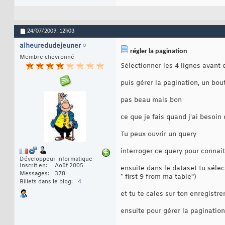
24/07/2009,
12h03
alheuredudejeuner
régler la pagination
Membre chevronné
Sélectionner les 4 lignes avant e
puis gérer la pagination, un bout
pas beau mais bon
ce que je fais quand j'ai besoin
Tu peux ouvrir un query
interroger ce query pour connait
Développeur informatique
Inscrit en
Août 2005
ensuite dans le dataset tu sélec
Messages
378
* first 9 from ma table")
Billets dans le blog
4
et tu te cales sur ton enregistr
ensuite pour gérer la pagination