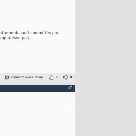
gistrements sont committés par
'apparaisse pas.
Répondre avec citation
0
0
#7