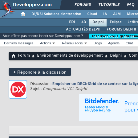
FORUMS
TUTORIELS
FAQ
DI/DSI Solutions d'entreprise
Cloud
IA
ALM
Micros
EDI
4D
Delphi
Eclipse
JetBr
ACTUALITÉS DELPHI
FORUMS DELPHI
Vous n'êtes pas encore inscrit sur Developpez.com ?
Inscrivez-vous gratuitem
Derniers messages
Actions
Réseau social
Blogs
Agenda
Chat
Forum
Environnements de développement
Delphi
Comp
+
Répondre à la discussion
Discussion :
Empêcher un DBCtrlGrid de se centrer sur la lig
Sujet :
Composants VCL Delphi