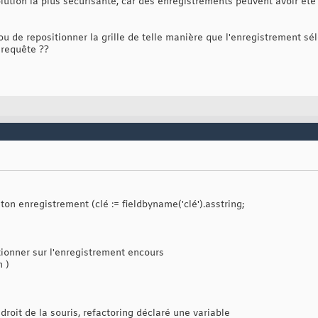
lution la plus sécurisante, car des enregistrements peuvent avoir été
ou de repositionner la grille de telle manière que l'enregistrement s
 requête ??
ton enregistrement (clé := fieldbyname('clé').asstring;
itionner sur l'enregistrement encours
n )
droit de la souris, refactoring déclaré une variable