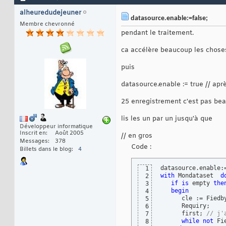
alheuredudejeuner
datasource.enable:=false;
Membre chevronné
pendant le traitement.
ca accélère beaucoup les choses.
puis
datasource.enable := true // aprè
25 enregistrement c'est pas be
lis les un par un jusqu'à que
Développeur informatique
Inscrit en
Août 2005
// en gros
Messages
378
Code :
Billets dans le blog
4
datasource.enable:
1
with
 Mondataset  
d
2
if
is
 empty 
the
3
begin
4
      cle := Fiedb
5
      Requiry;

6
      first; 
// j'
7
while
not
 Fi
8