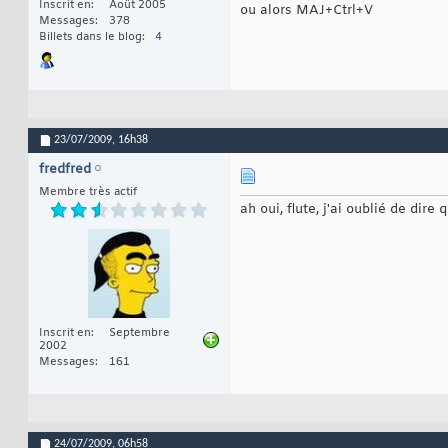
Inscrit en
Août 2005
ou alors MAJ+Ctrl+V
Messages
378
Billets dans le blog
4
23/07/2009,
16h38
fredfred
Membre très actif
ah oui, flute, j'ai oublié de dire
Inscrit en
Septembre
2002
Messages
161
24/07/2009,
06h58