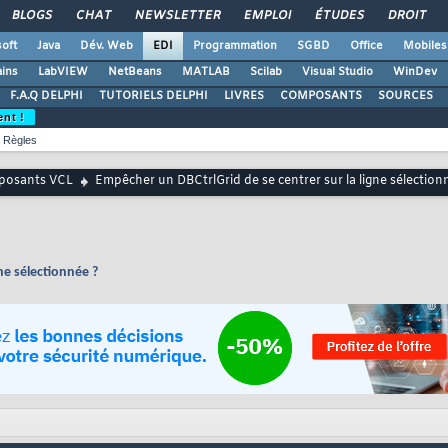
BLOGS
CHAT
NEWSLETTER
EMPLOI
ÉTUDES
DROIT
oft
Java
Dév. Web
EDI
Programmation
SGBD
Office
Mobiles
ains
LabVIEW
NetBeans
MATLAB
Scilab
Visual Studio
WinDev
F.A.Q DELPHI
TUTORIELS DELPHI
LIVRES
COMPOSANTS
SOURCES
ent !
Règles
osants VCL
Empêcher un DBCtrlGrid de se centrer sur la ligne sélection
ne sélectionnée ?