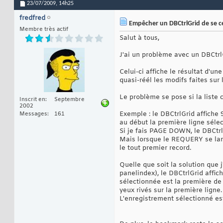
23/07/2009,
14h25
fredfred
Empêcher un DBCtrlGrid de se cen
Membre très actif
Salut à tous,
J'ai un problème avec un DBCtrl
Celui-ci affiche le résultat d'
quasi-réél les modifs faites sur 
Le problème se pose si la liste 
Inscrit en
Septembre
2002
Exemple : le DBCtrlGrid affiche 9
Messages
161
au début la première ligne séle
Si je fais PAGE DOWN, le DBCtrlG
Mais lorsque le REQUERY se lance
le tout premier record.
Quelle que soit la solution que 
panelindex), le DBCtrlGrid affich
sélectionnée est la première de l
yeux rivés sur la première ligne.
L'enregistrement sélectionné est