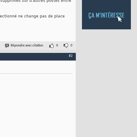
 supprimés sur d'autres postes entre
électionné ne change pas de place
Répondre avec citation
0
0
#2