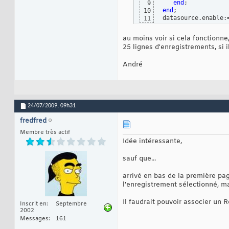
end
9
end
;

10
datasource.enable:
11
au moins voir si cela fonctionne,
25 lignes d'enregistrements, si i
André
24/07/2009,
09h31
fredfred
Membre très actif
Idée intéressante,
sauf que...
arrivé en bas de la première page
l'enregistrement sélectionné, ma
Il faudrait pouvoir associer un 
Inscrit en
Septembre
2002
Messages
161