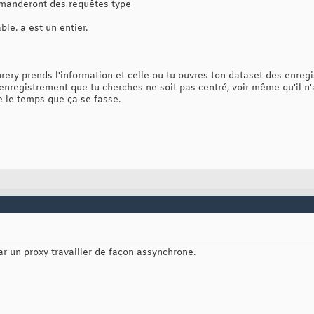
mmanderont des requêtes type
able. a est un entier.
urery prends l'information et celle ou tu ouvres ton dataset des enre
 l'enregistrement que tu cherches ne soit pas centré, voir même qu'il n
 le temps que ça se fasse.
par un proxy travailler de façon assynchrone.