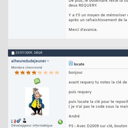
De plus, le bookmark reste la so
deux REQUERY.
Y a t'il un moyen de mémoriser 
après un rafraichissement de la
Merci d'avance.
23/07/2009,
16h26
alheuredudejeuner
locate
Membre chevronné
bonjour
avant requery tu notes la clé de 
puis requery
puis locate la clé pour te repos
( je n'ai pas le code sous la mai
André
Développeur informatique
PS : Avec D2009 sur clé, bouton 