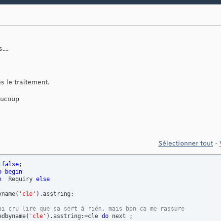
...
s le traitement.
aucoup
Sélectionner tout
-
=
false
o
begin
n
  Requiry 
else
yname
(
'cle'
)
.asstring;

ai cru lire que sa sert à rien, mais bon ca me rassure
edbyname
(
'cle'
)
.asstring:=cle 
do
 next ;
