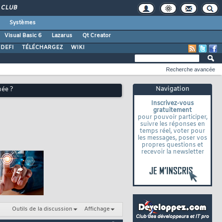
CLUB
Systèmes
Visual Basic 6
Lazarus
Qt Creator
DEFI
TÉLÉCHARGEZ
WIKI
Recherche avancée
Navigation
née ?
Inscrivez-vous
gratuitement
pour pouvoir participer,
suivre les réponses en
temps réel, voter pour
les messages, poser vos
propres questions et
recevoir la newsletter
Outils de la discussion
Affichage