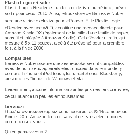
Plastic Logic eReader
Plastic Logic eReader est un lecteur de livre numérique, prévu
sortir pour début 2010. Ainsi, leBookstore de Barnes & Noble
sera une vitrine exclusive pour leReader. Et le Plastic Logic
eReader, avec une Wi-Fi, constitue une menace directe pour
Amazon Kindle DX (également de la taille d'une feuille de papier,
sans fil et intégrée à Amazon Kindle). Cet eReader ultrafin, qui
mesure 8,5 x 11 pouces, a déjà été présenté pour la première
fois, à la fin de 2008.
Compatibles
Barnes & Noble rassure que ses e-books seront compatibles
avec de nombreux appareils électroniques dans le monde, y
compris l'iPhone et iPod touch, les smartphones Blackberry,
ainsi que les "bonus" de Windows et Mac.
Évidemment, aucune information sur les prix nest encore livrée,
ce qui nuance un peu les enthousiasmes.
Lire aussi
http://hardware.developpez.com/index/redirect/244/Le-nouveau-
Kindle-DX-d-Amazon-lecteur-sans-fil-de-livres-electroniques-
qu-en-pensez-vous-/
Qu'en pensez-vous ?