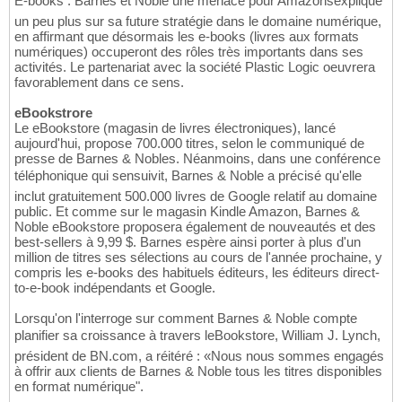
E-books : Barnes et Noble une menace pour Amazonsexplique
un peu plus sur sa future stratégie dans le domaine numérique,
en affirmant que désormais les e-books (livres aux formats
numériques) occuperont des rôles très importants dans ses
activités. Le partenariat avec la société Plastic Logic oeuvrera
favorablement dans ce sens.
eBookstrore
Le eBookstore (magasin de livres électroniques), lancé
aujourd'hui, propose 700.000 titres, selon le communiqué de
presse de Barnes & Nobles. Néanmoins, dans une conférence
téléphonique qui sensuivit, Barnes & Noble a précisé qu'elle
inclut gratuitement 500.000 livres de Google relatif au domaine
public. Et comme sur le magasin Kindle Amazon, Barnes &
Noble eBookstore proposera également de nouveautés et des
best-sellers à 9,99 $. Barnes espère ainsi porter à plus d'un
million de titres ses sélections au cours de l'année prochaine, y
compris les e-books des habituels éditeurs, les éditeurs direct-
to-e-book indépendants et Google.
Lorsqu'on l'interroge sur comment Barnes & Noble compte
planifier sa croissance à travers leBookstore, William J. Lynch,
président de BN.com, a réitéré : «Nous nous sommes engagés
à offrir aux clients de Barnes & Noble tous les titres disponibles
en format numérique".