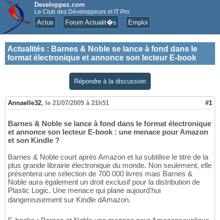
Developpez.com
Le Club des Développeurs et IT Pro
Actus
Forum Actualit�s
Emploi
Actualités
:
Barnes & Noble se lance à fond dans le
format électronique et annonce son lecteur E-book
Répondre à la discussion
Annaelle32
,
le 21/07/2009 à 21h51
#1
Barnes & Noble se lance à fond dans le format électronique
et annonce son lecteur E-book : une menace pour Amazon
et son Kindle ?
Barnes & Noble court après Amazon et lui subtilise le titre de la
plus grande librairie électronique du monde. Non seulement, elle
présentera une sélection de 700 000 livres mais Barnes &
Noble aura également un droit exclusif pour la distribution de
Plastic Logic. Une menace qui plane aujourd'hui
dangereusement sur Kindle dAmazon.