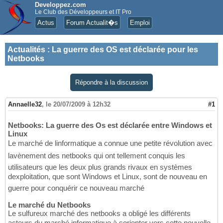
Developpez.com
Le Club des Développeurs et IT Pro
Actus
Forum Actualit�s
Emploi
Actualités
:
La guerre des OS est déclarée pour les
Netbooks
Répondre à la discussion
Annaelle32
,
le 20/07/2009 à 12h32
#1
Netbooks: La guerre des Os est déclarée entre Windows et
Linux
Le marché de linformatique a connue une petite révolution avec
lavènement des netbooks qui ont tellement conquis les
utilisateurs que les deux plus grands rivaux en systèmes
dexploitation, que sont Windows et Linux, sont de nouveau en
guerre pour conquérir ce nouveau marché
Le marché du Netbooks
Le sulfureux marché des netbooks a obligé les différents
acteurs du marché informatique à sorienter vers cette nouvelle