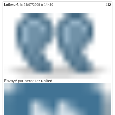
LeSmurf
,
le 21/07/2009 à 14h10
#12
Envoyé par
berceker united