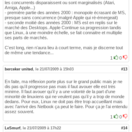
les concurrents disparaissent ou sont marginalisés (Atari,
Amiga, Apple...)
- première partie des années 2000 : monopole écrasant de MS,
presque sans concurrence (malgré Apple qui ré-émergeait)
- seconde moitié des années 2000 : MS est en replis sur le
marché des Desktops. Apple Continue sa progression tandis
que Linux, à une moindre échelle, se fait connaitre et multiplie
ses parts de marchés.
C'est long, rien n'aura lieu à court terme, mais je discerne tout
de même une tendance...
1
0
berceker united
,
le 21/07/2009 à 15h03
#13
En faite, ma réflexion porte plus sur le grand public mais je ne
dis pas qu'il progresse pas mais il faut avouer elle est très
minime. Il faut avouer qu'il y a une volonté de la part d'une
minorité de linuxiens qui ne veulent pas qu'il y a trop de monde
dedans. Pour eux, Linux ne doit pas être trop accueillant mais
avec l'arrivé des Netbook ça peut le faire. Pour ça je l'ai entendu
assez souvent.
1
0
LeSmurf
,
le 21/07/2009 à 17h22
#14