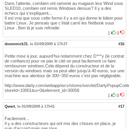
Dans l'attente, combien ont ramené au magasin leur Wind sous
SLED10, combien ont remis Windows dessus? Il y a des
échecs qui s'expliquent...
Il est vrai que sous cette forme il y a en qui donne le bâton pour
battre Linux. Je pensais que c'était carré les Netbook sous
Linux . Ben là je suis refroidie
1
0
doommick31
,
le 01/09/2009 à 17h37
#16
Petite mise à jour, aujourd'hui notamment chez D***y (le contrat
de confiance) pour ne pas le cité on peut facilement ce faire
rembourser windows.Cela dépend du constructeur et de la
version du windows mais sa peut aller jusqu'à 40 euros, sur une
machine aux alentour de 300~350 euros c'est pas négligeable.
http://www.darty.com/webapp/wcs/stores/servlet/DartyPopupCon
storeId=10001&u=0&element_id=30058
1
0
Qwert
,
le 01/09/2009 à 17h41
#17
Facilement...
Il y a des constructeurs qui ont mis des choses en place, je
suis d'accord mais pas tous.