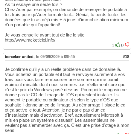
As tu essayé une seule fois ?
Chez Acer par exemple, on demande de renvoyer le portable à
tes frais pour qu'Acer formate tout... Génial, tu perds toutes les
données que tu as déjà mis + 5 jours d'immobilisation minimum
d'un portable qui t'appartient!
Je vous conseille avant tout de lire le site
http://www.racketiciel.info/
1
0
berceker united
,
le 09/09/2009 à 09h45
#18
Je confirme qu'il y a un réelle problème dans ce domaine là.
Vous achetez un portable et il faut le renvoyer surement à vos
frais pour vous faire rembourser une somme qui me parait
vraiment minable dont nous sommes pas réellement sure que
c'est le prix du Windows posé dessus. Pourquoi le magasin ne
donne pas le CD de l'image de l'OS qui veulent installer. Ils
vendent le portable ou ordinateur et selon le type d'OS que
souhaite il donne un cd de l'image. Au démarrage il place le cd
et ça active le tout. Attention, je ne parle pas d'un cd
d'installation mais d'activation. Bref, actuellement Microsoft à
mis en place un système dissuasif. Les assembleurs ne
veulent pas s'emmerder avec ça. C'est une prise d'otage à mon
sens.