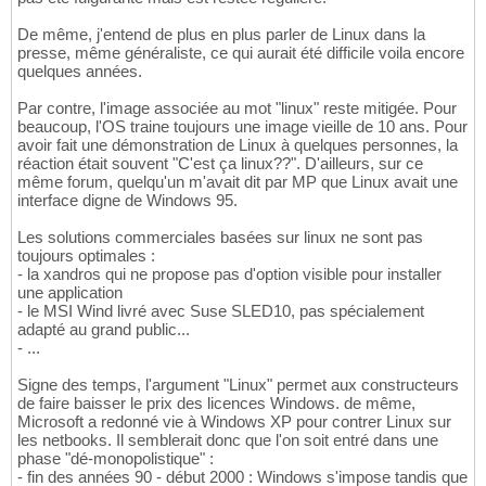
De même, j'entend de plus en plus parler de Linux dans la
presse, même généraliste, ce qui aurait été difficile voila encore
quelques années.
Par contre, l'image associée au mot "linux" reste mitigée. Pour
beaucoup, l'OS traine toujours une image vieille de 10 ans. Pour
avoir fait une démonstration de Linux à quelques personnes, la
réaction était souvent "C'est ça linux??". D'ailleurs, sur ce
même forum, quelqu'un m'avait dit par MP que Linux avait une
interface digne de Windows 95.
Les solutions commerciales basées sur linux ne sont pas
toujours optimales :
- la xandros qui ne propose pas d'option visible pour installer
une application
- le MSI Wind livré avec Suse SLED10, pas spécialement
adapté au grand public...
- ...
Signe des temps, l'argument "Linux" permet aux constructeurs
de faire baisser le prix des licences Windows. de même,
Microsoft a redonné vie à Windows XP pour contrer Linux sur
les netbooks. Il semblerait donc que l'on soit entré dans une
phase "dé-monopolistique" :
- fin des années 90 - début 2000 : Windows s'impose tandis que