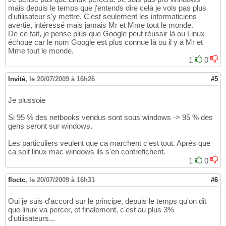
mais depuis le temps que j'entends dire cela je vois pas plus
d'utilisateur s'y mettre. C'est seulement les informaticiens
avertie, intéressé mais jamais Mr et Mme tout le monde.
De ce fait, je pense plus que Google peut réussir là ou Linux
échoue car le nom Google est plus connue là ou il y a Mr et
Mme tout le monde.
1
0
Invité
,
le 20/07/2009 à 16h26
#5
Je plussoie
Si 95 % des netbooks vendus sont sous windows -> 95 % des
gens seront sur windows.
Les particuliers veulent que ca marchent c'est tout. Aprés que
ca soit linux mac windows ils s'en contrefichent.
1
0
floctc
,
le 20/07/2009 à 16h31
#6
Oui je suis d'accord sur le principe, depuis le temps qu'on dit
que linux va percer, et finalement, c'est au plus 3%
d'utilisateurs...