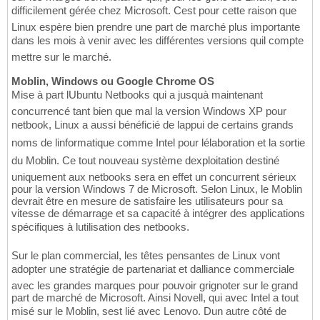
difficilement gérée chez Microsoft. Cest pour cette raison que
Linux espère bien prendre une part de marché plus importante
dans les mois à venir avec les différentes versions quil compte
mettre sur le marché.
Moblin, Windows ou Google Chrome OS
Mise à part lUbuntu Netbooks qui a jusquà maintenant
concurrencé tant bien que mal la version Windows XP pour
netbook, Linux a aussi bénéficié de lappui de certains grands
noms de linformatique comme Intel pour lélaboration et la sortie
du Moblin. Ce tout nouveau système dexploitation destiné
uniquement aux netbooks sera en effet un concurrent sérieux
pour la version Windows 7 de Microsoft. Selon Linux, le Moblin
devrait être en mesure de satisfaire les utilisateurs pour sa
vitesse de démarrage et sa capacité à intégrer des applications
spécifiques à lutilisation des netbooks.
Sur le plan commercial, les têtes pensantes de Linux vont
adopter une stratégie de partenariat et dalliance commerciale
avec les grandes marques pour pouvoir grignoter sur le grand
part de marché de Microsoft. Ainsi Novell, qui avec Intel a tout
misé sur le Moblin, sest lié avec Lenovo. Dun autre côté de