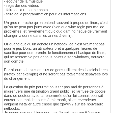
- écouter de la musique
- regarder des vidéos
- faire de la retouche photo
- faire de la programmation pour les informaticiens.
Un gros reproche qu'on entend souvent à propos de linux, c'est
qu'on ne peut pas jouer avec (bien que wine règle pas mal de
problèmes, et l'avènement du cloud gaming risque de vraiment
changer la donne dans les annes à venir).
Or quand quelqu'un achète un netbook, ce n'est vraiment pas
pour le jeu. Donc un utilisateur pret à quelques heures de
sacrifice pour comprendre le fonctionnement basique de linux,
qui ne ressemble pas en tous points à son windows, trouvera
son compte.
Par ailleurs, de plus en plus de gens utilisent des logiciels libres
(firefox par exemple) et ne seront pas totalement dépaysés lors
du changement.
La question du prix pourrait pousser pas mal de personnes à
migrer vers une distribution grand public, et l'arrivée de google
dans ce secteur avec la renommée qu'on lui connait pourrait
causer pas mal de soucis à microsoft, si les revendeurs
daignent installer autre chose que xp/win 7 sur les nouveaux
netbooks.
Je pense pas que Linux percera. Je suis pas pro Windows