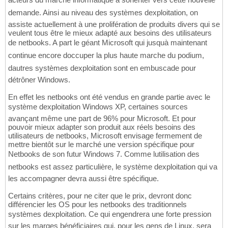
demande. Ainsi au niveau des systèmes dexploitation, on
assiste actuellement à une prolifération de produits divers qui se
veulent tous être le mieux adapté aux besoins des utilisateurs
de netbooks. A part le géant Microsoft qui jusquà maintenant
continue encore doccuper la plus haute marche du podium,
dautres systèmes dexploitation sont en embuscade pour
détrôner Windows.
En effet les netbooks ont été vendus en grande partie avec le
système dexploitation Windows XP, certaines sources
avançant même une part de 96% pour Microsoft. Et pour
pouvoir mieux adapter son produit aux réels besoins des
utilisateurs de netbooks, Microsoft envisage fermement de
mettre bientôt sur le marché une version spécifique pour
Netbooks de son futur Windows 7. Comme lutilisation des
netbooks est assez particulière, le système dexploitation qui va
les accompagner devra aussi être spécifique.
Certains critères, pour ne citer que le prix, devront donc
différencier les OS pour les netbooks des traditionnels
systèmes dexploitation. Ce qui engendrera une forte pression
sur les marges bénéficiaires qui, pour les gens de Linux, sera