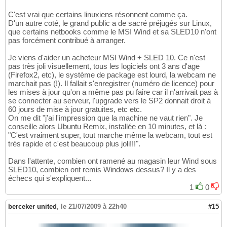
C'est vrai que certains linuxiens résonnent comme ça.
D'un autre coté, le grand public a de sacré préjugés sur Linux,
que certains netbooks comme le MSI Wind et sa SLED10 n'ont
pas forcément contribué à arranger.
Je viens d'aider un acheteur MSI Wind + SLED 10. Ce n'est
pas très joli visuellement, tous les logiciels ont 3 ans d'age
(Firefox2, etc), le système de package est lourd, la webcam ne
marchait pas (!). Il fallait s'enregistrer (numéro de licence) pour
les mises à jour qu'on a même pas pu faire car il n'arrivait pas à
se connecter au serveur, l'upgrade vers le SP2 donnait droit à
60 jours de mise à jour gratuites, etc etc.
On me dit "j'ai l'impression que la machine ne vaut rien". Je
conseille alors Ubuntu Remix, installée en 10 minutes, et là :
"C'est vraiment super, tout marche même la webcam, tout est
très rapide et c'est beaucoup plus joli!!!".
Dans l'attente, combien ont ramené au magasin leur Wind sous
SLED10, combien ont remis Windows dessus? Il y a des
échecs qui s'expliquent...
1
0
berceker united
,
le 21/07/2009 à 22h40
#15