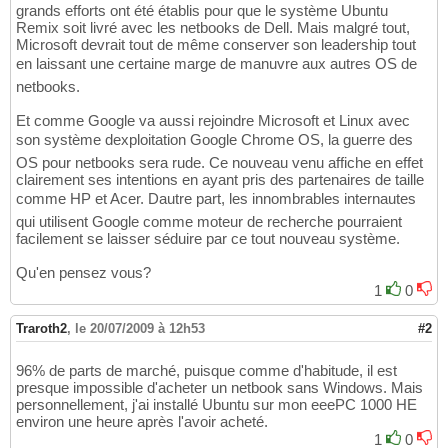
grands efforts ont été établis pour que le système Ubuntu
Remix soit livré avec les netbooks de Dell. Mais malgré tout,
Microsoft devrait tout de même conserver son leadership tout
en laissant une certaine marge de manuvre aux autres OS de
netbooks.
Et comme Google va aussi rejoindre Microsoft et Linux avec
son système dexploitation Google Chrome OS, la guerre des
OS pour netbooks sera rude. Ce nouveau venu affiche en effet
clairement ses intentions en ayant pris des partenaires de taille
comme HP et Acer. Dautre part, les innombrables internautes
qui utilisent Google comme moteur de recherche pourraient
facilement se laisser séduire par ce tout nouveau système.
Qu'en pensez vous?
1
0
Traroth2
,
le 20/07/2009 à 12h53
#2
96% de parts de marché, puisque comme d'habitude, il est
presque impossible d'acheter un netbook sans Windows. Mais
personnellement, j'ai installé Ubuntu sur mon eeePC 1000 HE
environ une heure après l'avoir acheté.
1
0