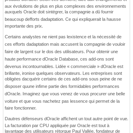
aux évolutions de plus en plus complexes des environnements
auxquels Oracle doit sintégrer, la compagnie a dû fournir
beaucoup defforts dadaptation. Ce qui expliquerait la hausse
importante des prix.
Certains analystes ne nient pas lexistence et la nécessité de
ces efforts dadaptation mais accusent la compagnie de vouloir
faire de largent sur le dos des utilisateurs. Pour obtenir une
haute performance dOracle Database, ces add-ons sont
devenus incontournables. Lidée « commerciale » dOracle est
brillante, ironise quelques observateurs. Les entreprises sont
obligées dacquérir certains de ces add-ons sous peine de ne
disposer quune infime partie des formidables performances
dOracle. Imaginez que vous venez de vous procurer une belle
voiture et que vous nachetez pas lessence qui permet de la
faire fonctionner.
Dautres défenseurs dOracle affichent un tout autre point de vue.
La facturation par CPU appliquée par Oracle est tout à
lavantage des utilisateurs rétorque Paul Vallée, fondateur de