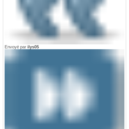
Envoyé par
ilys05