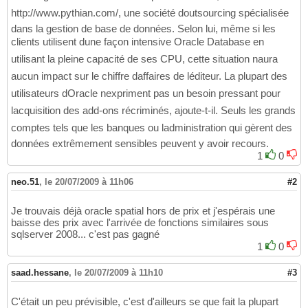
http://www.pythian.com/, une société doutsourcing spécialisée
dans la gestion de base de données. Selon lui, même si les
clients utilisent dune façon intensive Oracle Database en
utilisant la pleine capacité de ses CPU, cette situation naura
aucun impact sur le chiffre daffaires de léditeur. La plupart des
utilisateurs dOracle nexpriment pas un besoin pressant pour
lacquisition des add-ons récriminés, ajoute-t-il. Seuls les grands
comptes tels que les banques ou ladministration qui gèrent des
données extrêmement sensibles peuvent y avoir recours.
1
0
neo.51
,
le 20/07/2009 à 11h06
#2
Je trouvais déjà oracle spatial hors de prix et j'espérais une
baisse des prix avec l'arrivée de fonctions similaires sous
sqlserver 2008... c'est pas gagné
1
0
saad.hessane
,
le 20/07/2009 à 11h10
#3
C'était un peu prévisible, c'est d'ailleurs se que fait la plupart