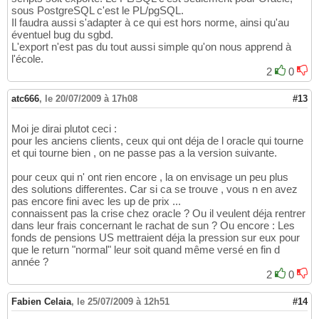
sous PostgreSQL c'est le PL/pgSQL.
Il faudra aussi s'adapter à ce qui est hors norme, ainsi qu'au
éventuel bug du sgbd.
L'export n'est pas du tout aussi simple qu'on nous apprend à
l'école.
2
0
atc666
,
le 20/07/2009 à 17h08
#13
Moi je dirai plutot ceci :
pour les anciens clients, ceux qui ont déja de l oracle qui tourne
et qui tourne bien , on ne passe pas a la version suivante.
pour ceux qui n' ont rien encore , la on envisage un peu plus
des solutions differentes. Car si ca se trouve , vous n en avez
pas encore fini avec les up de prix ...
connaissent pas la crise chez oracle ? Ou il veulent déja rentrer
dans leur frais concernant le rachat de sun ? Ou encore : Les
fonds de pensions US mettraient déja la pression sur eux pour
que le return "normal" leur soit quand même versé en fin d
année ?
2
0
Fabien Celaia
,
le 25/07/2009 à 12h51
#14