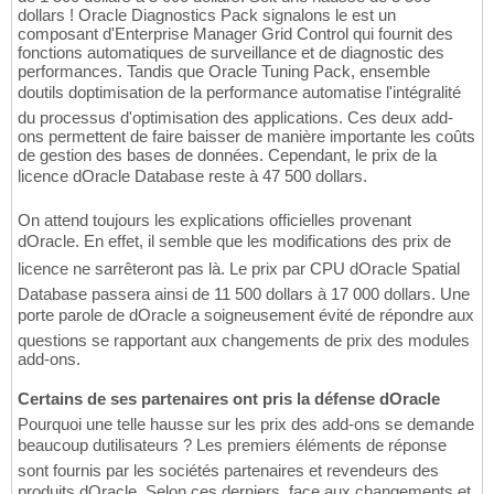
dollars ! Oracle Diagnostics Pack signalons le est un
composant d'Enterprise Manager Grid Control qui fournit des
fonctions automatiques de surveillance et de diagnostic des
performances. Tandis que Oracle Tuning Pack, ensemble
doutils doptimisation de la performance automatise l'intégralité
du processus d'optimisation des applications. Ces deux add-
ons permettent de faire baisser de manière importante les coûts
de gestion des bases de données. Cependant, le prix de la
licence dOracle Database reste à 47 500 dollars.
On attend toujours les explications officielles provenant
dOracle. En effet, il semble que les modifications des prix de
licence ne sarrêteront pas là. Le prix par CPU dOracle Spatial
Database passera ainsi de 11 500 dollars à 17 000 dollars. Une
porte parole de dOracle a soigneusement évité de répondre aux
questions se rapportant aux changements de prix des modules
add-ons.
Certains de ses partenaires ont pris la défense dOracle
Pourquoi une telle hausse sur les prix des add-ons se demande
beaucoup dutilisateurs ? Les premiers éléments de réponse
sont fournis par les sociétés partenaires et revendeurs des
produits dOracle. Selon ces derniers, face aux changements et