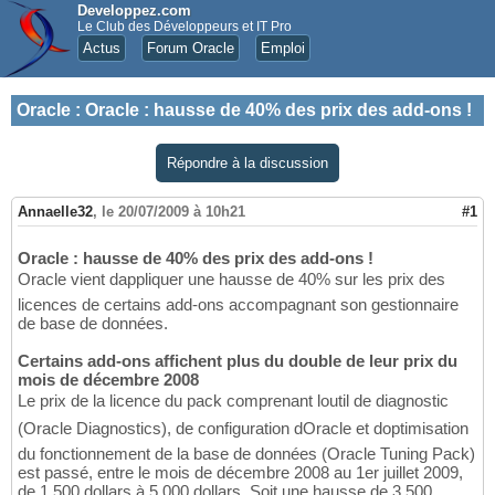
Developpez.com
Le Club des Développeurs et IT Pro
Actus
Forum Oracle
Emploi
Oracle
:
Oracle : hausse de 40% des prix des add-ons !
Répondre à la discussion
Annaelle32
,
le 20/07/2009 à 10h21
#1
Oracle : hausse de 40% des prix des add-ons !
Oracle vient dappliquer une hausse de 40% sur les prix des
licences de certains add-ons accompagnant son gestionnaire
de base de données.
Certains add-ons affichent plus du double de leur prix du
mois de décembre 2008
Le prix de la licence du pack comprenant loutil de diagnostic
(Oracle Diagnostics), de configuration dOracle et doptimisation
du fonctionnement de la base de données (Oracle Tuning Pack)
est passé, entre le mois de décembre 2008 au 1er juillet 2009,
de 1 500 dollars à 5 000 dollars. Soit une hausse de 3 500