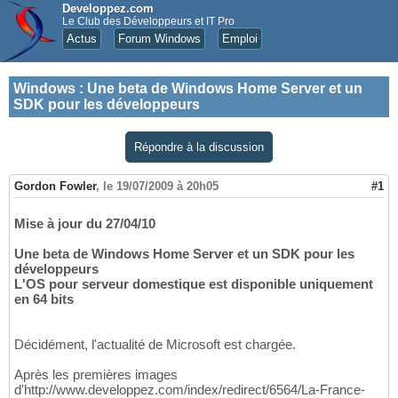
Developpez.com
Le Club des Développeurs et IT Pro
Actus
Forum Windows
Emploi
Windows
:
Une beta de Windows Home Server et un
SDK pour les développeurs
Répondre à la discussion
Gordon Fowler
,
le 19/07/2009 à 20h05
#1
Mise à jour du 27/04/10
Une beta de Windows Home Server et un SDK pour les
développeurs
L'OS pour serveur domestique est disponible uniquement
en 64 bits
Décidément, l'actualité de Microsoft est chargée.
Après les premières images
d'http://www.developpez.com/index/redirect/6564/La-France-