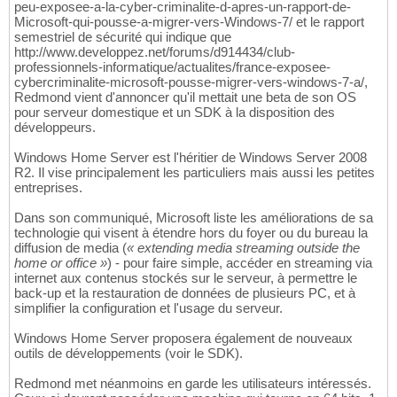
peu-exposee-a-la-cyber-criminalite-d-apres-un-rapport-de-
Microsoft-qui-pousse-a-migrer-vers-Windows-7/ et le rapport
semestriel de sécurité qui indique que
http://www.developpez.net/forums/d914434/club-
professionnels-informatique/actualites/france-exposee-
cybercriminalite-microsoft-pousse-migrer-vers-windows-7-a/,
Redmond vient d'annoncer qu'il mettait une beta de son OS
pour serveur domestique et un SDK à la disposition des
développeurs.
Windows Home Server est l'héritier de Windows Server 2008
R2. Il vise principalement les particuliers mais aussi les petites
entreprises.
Dans son communiqué, Microsoft liste les améliorations de sa
technologie qui visent à étendre hors du foyer ou du bureau la
diffusion de media (
« extending media streaming outside the
home or office »
) - pour faire simple, accéder en streaming via
internet aux contenus stockés sur le serveur, à permettre le
back-up et la restauration de données de plusieurs PC, et à
simplifier la configuration et l'usage du serveur.
Windows Home Server proposera également de nouveaux
outils de développements (voir le SDK).
Redmond met néanmoins en garde les utilisateurs intéressés.