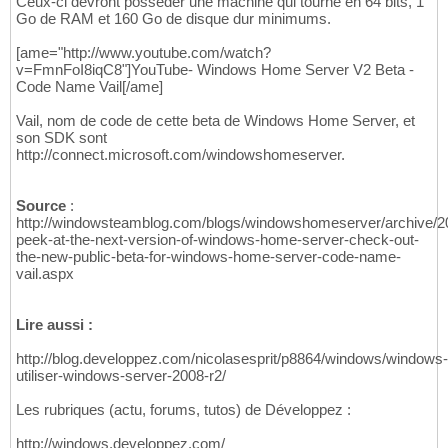
Ceux-ci devront posséder une machine qui tourne en 64 bits, 1
Go de RAM et 160 Go de disque dur minimums.
[ame="http://www.youtube.com/watch?
v=FmnFoI8iqC8"]YouTube- Windows Home Server V2 Beta -
Code Name Vail[/ame]
Vail, nom de code de cette beta de Windows Home Server, et
son SDK sont
http://connect.microsoft.com/windowshomeserver.
Source
:
http://windowsteamblog.com/blogs/windowshomeserver/archive/2
peek-at-the-next-version-of-windows-home-server-check-out-
the-new-public-beta-for-windows-home-server-code-name-
vail.aspx
Lire aussi :
http://blog.developpez.com/nicolasesprit/p8864/windows/windows-
utiliser-windows-server-2008-r2/
Les rubriques (actu, forums, tutos) de Développez :
http://windows.developpez.com/