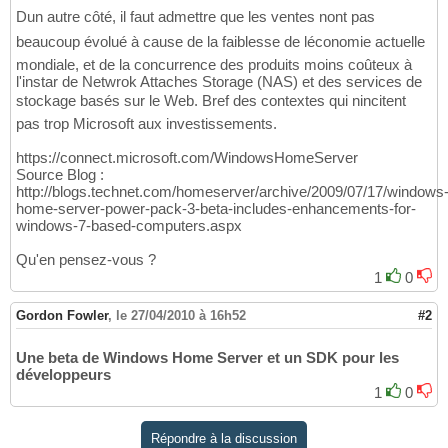
Dun autre côté, il faut admettre que les ventes nont pas
beaucoup évolué à cause de la faiblesse de léconomie actuelle
mondiale, et de la concurrence des produits moins coûteux à
l'instar de Netwrok Attaches Storage (NAS) et des services de
stockage basés sur le Web. Bref des contextes qui nincitent
pas trop Microsoft aux investissements.
https://connect.microsoft.com/WindowsHomeServer
Source Blog :
http://blogs.technet.com/homeserver/archive/2009/07/17/windows
home-server-power-pack-3-beta-includes-enhancements-for-
windows-7-based-computers.aspx
Qu'en pensez-vous ?
1
0
Gordon Fowler
,
le 27/04/2010 à 16h52
#2
Une beta de Windows Home Server et un SDK pour les
développeurs
1
0
Répondre à la discussion