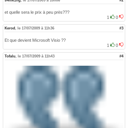
s4mk1ng
,
le 17/07/2009 à 10h06
#2
et quelle sera le prix à peu près???
1
0
Kerod
,
le 17/07/2009 à 11h36
#3
Et que devient Microsoft Visio ??
1
0
Tofalu
,
le 17/07/2009 à 11h43
#4