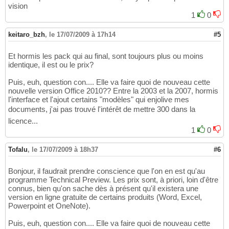
vision
1
0
keitaro_bzh
,
le 17/07/2009 à 17h14
#5
Et hormis les pack qui au final, sont toujours plus ou moins
identique, il est ou le prix?
Puis, euh, question con.... Elle va faire quoi de nouveau cette
nouvelle version Office 2010?? Entre la 2003 et la 2007, hormis
l'interface et l'ajout certains "modèles" qui enjolive mes
documents, j'ai pas trouvé l'intérêt de mettre 300 dans la
licence...
1
0
Tofalu
,
le 17/07/2009 à 18h37
#6
Bonjour, il faudrait prendre conscience que l'on en est qu'au
programme Technical Preview. Les prix sont, à priori, loin d'être
connus, bien qu'on sache dès à présent qu'il existera une
version en ligne gratuite de certains produits (Word, Excel,
Powerpoint et OneNote).
Puis, euh, question con.... Elle va faire quoi de nouveau cette