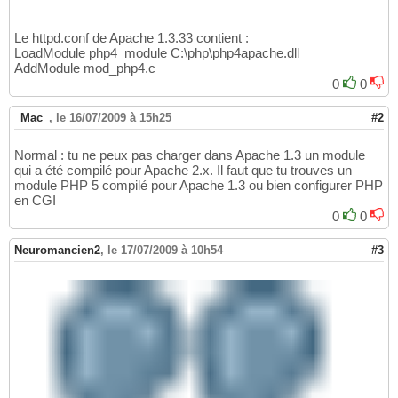
Le httpd.conf de Apache 1.3.33 contient :
LoadModule php4_module C:\php\php4apache.dll
AddModule mod_php4.c
0
0
_Mac_
,
le 16/07/2009 à 15h25
#2
Normal : tu ne peux pas charger dans Apache 1.3 un module
qui a été compilé pour Apache 2.x. Il faut que tu trouves un
module PHP 5 compilé pour Apache 1.3 ou bien configurer PHP
en CGI
0
0
Neuromancien2
,
le 17/07/2009 à 10h54
#3