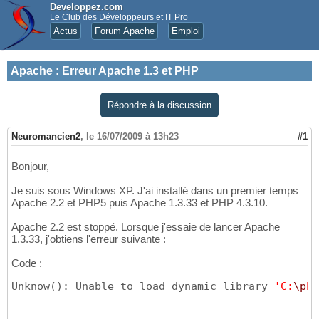
Developpez.com
Le Club des Développeurs et IT Pro
Actus
Forum Apache
Emploi
Apache
:
Erreur Apache 1.3 et PHP
Répondre à la discussion
Neuromancien2
,
le 16/07/2009 à 13h23
#1
Bonjour,
Je suis sous Windows XP. J'ai installé dans un premier temps
Apache 2.2 et PHP5 puis Apache 1.3.33 et PHP 4.3.10.
Apache 2.2 est stoppé. Lorsque j'essaie de lancer Apache
1.3.33, j'obtiens l'erreur suivante :
Code :
Unknow(): Unable to load dynamic library 
'C:
\p
hp