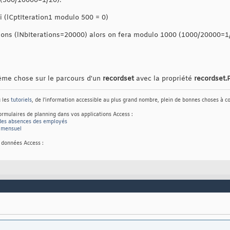
s (500/10000=1/20).
i (lCptIteration1 modulo 500 = 0)
ions (lNbIterations=20000) alors on fera modulo 1000 (1000/20000=1/
même chose sur le parcours d'un
recordset
avec la propriété
recordset.
 les
tutoriels
, de l'information accessible au plus grand nombre, plein de bonnes choses à 
ormulaires de planning dans vos applications Access :
 des absences des employés
r mensuel
 données Access :