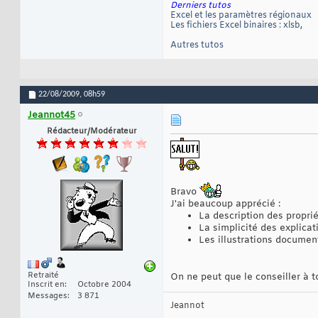
Derniers tutos
Excel et les paramètres régionaux
Les fichiers Excel binaires : xlsb
,
Autres tutos
22/08/2009,
08h59
Jeannot45
Rédacteur/Modérateur
Bravo
J'ai beaucoup apprécié :
La description des proprié
La simplicité des explicat
Les illustrations docume
Retraité
On ne peut que le conseiller à 
Inscrit en
Octobre 2004
Messages
3 871
Jeannot