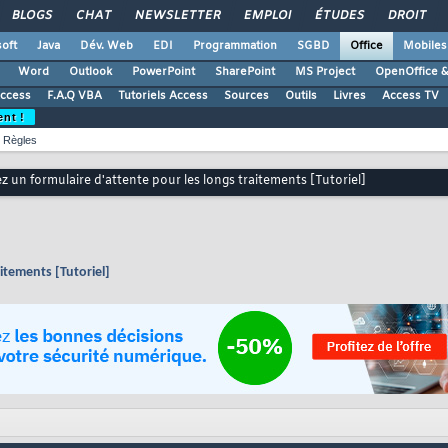
BLOGS
CHAT
NEWSLETTER
EMPLOI
ÉTUDES
DROIT
oft
Java
Dév. Web
EDI
Programmation
SGBD
Office
Mobiles
Word
Outlook
PowerPoint
SharePoint
MS Project
OpenOffice &
Access
F.A.Q VBA
Tutoriels Access
Sources
Outils
Livres
Access TV
ent !
Règles
z un formulaire d'attente pour les longs traitements [Tutoriel]
itements [Tutoriel]