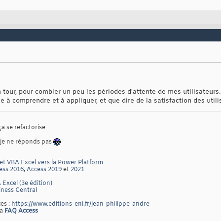
tour, pour combler un peu les périodes d'attente de mes utilisateurs.
ple à comprendre et à appliquer, et que dire de la satisfaction des util
ça se refactorise
 je ne réponds pas
et VBA Excel vers la Power Platform
ess 2016
,
Access 2019
et
2021
 Excel (3e édition)
ness Central
es :
https://www.editions-eni.fr/jean-philippe-andre
la
FAQ Access