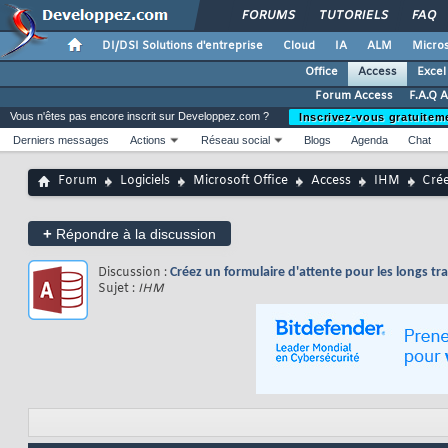
FORUMS
TUTORIELS
FAQ
DI/DSI Solutions d'entreprise
Cloud
IA
ALM
Micros
Office
Access
Excel
Forum Access
F.A.Q 
Vous n'êtes pas encore inscrit sur Developpez.com ?
Inscrivez-vous gratuitem
Derniers messages
Actions
Réseau social
Blogs
Agenda
Chat
Forum
Logiciels
Microsoft Office
Access
IHM
Crée
+
Répondre à la discussion
Discussion :
Créez un formulaire d'attente pour les longs tra
Sujet :
IHM