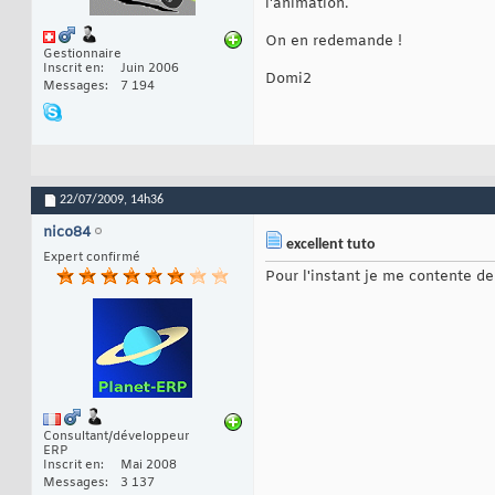
l'animation.
On en redemande !
Gestionnaire
Inscrit en
Juin 2006
Domi2
Messages
7 194
22/07/2009,
14h36
nico84
excellent tuto
Expert confirmé
Pour l'instant je me contente de
Consultant/développeur
ERP
Inscrit en
Mai 2008
Messages
3 137