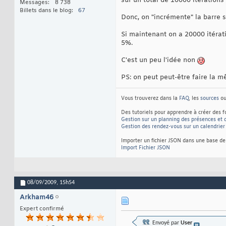
sur un total de 10000 itération
Messages
8 738
Billets dans le blog
67
Donc, on "incrémente" la barre s
Si maintenant on a 20000 itérat
5%.
C'est un peu l'idée non
PS: on peut peut-être faire la 
Vous trouverez dans la
FAQ
, les
sources
ou
Des tutoriels pour apprendre à créer des f
Gestion sur un planning des présences et
Gestion des rendez-vous sur un calendrie
Importer un fichier JSON dans une base de
Import Fichier JSON
08/09/2009,
15h54
Arkham46
Expert confirmé
Envoyé par
User