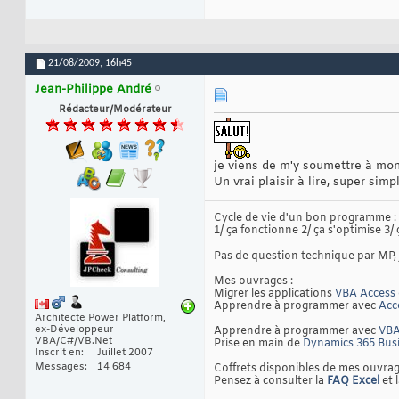
21/08/2009,
16h45
Jean-Philippe André
Rédacteur/Modérateur
je viens de m'y soumettre à mon 
Un vrai plaisir à lire, super sim
Cycle de vie d'un bon programme :
1/ ça fonctionne 2/ ça s'optimise 3/ 
Pas de question technique par MP,
Mes ouvrages :
Migrer les applications
VBA Access 
Apprendre à programmer avec
Acc
Architecte Power Platform,
ex-Développeur
Apprendre à programmer avec
VBA
VBA/C#/VB.Net
Prise en main de
Dynamics 365 Busi
Inscrit en
Juillet 2007
Messages
14 684
Coffrets disponibles de mes ouvrag
Pensez à consulter la
FAQ Excel
et 