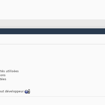
tés utilisées
ions
ntées
tout développeur