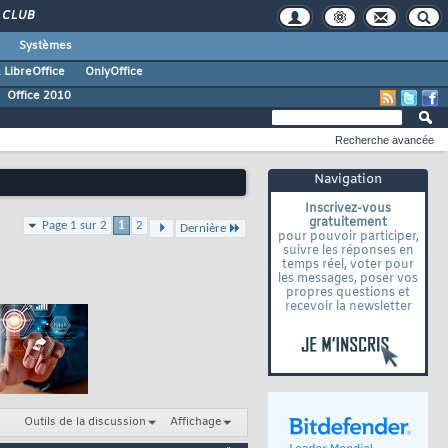
CLUB
Systèmes
 LibreOffice
OnlyOffice
Office 2010
Recherche avancée
Navigation
Inscrivez-vous
gratuitement
Page 1 sur 2
1
2
Dernière
pour pouvoir participer,
suivre les réponses en
temps réel, voter pour
les messages, poser vos
propres questions et
recevoir la newsletter
Outils de la discussion
Affichage