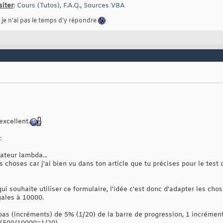
siter
:
Cours (Tutos)
,
F.A.Q.
,
Sources VBA
, je n'ai pas le temps d'y répondre
xcellent.
:
sateur lambda...
 choses car j'ai bien vu dans ton article que tu précises pour le test 
ui souhaite utiliser ce formulaire, l'idée c'est donc d'adapter les ch
égales à 10000.
pas (incréments) de 5% (1/20) de la barre de progression, 1 incrémen