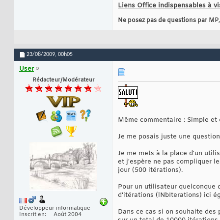
Liens Office indispensables à vi
Ne posez pas de questions par MP
23/08/2009,
00h05
User
Rédacteur/Modérateur
Même commentaire : Simple et e
Je me posais juste une question
Je me mets à la place d'un utili
et j'espère ne pas compliquer les
jour (500 itérations).
Pour un utilisateur quelconque q
d'itérations (lNbIterations) ici 
Développeur informatique
Dans ce cas si on souhaite des 
Inscrit en
Août 2004