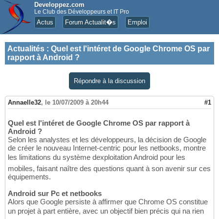
Developpez.com
Le Club des Développeurs et IT Pro
Actus
Forum Actualit�s
Emploi
Actualités
:
Quel est l'intéret de Google Chrome OS par
rapport à Android ?
Répondre à la discussion
Annaelle32
,
le 10/07/2009 à 20h44
#1
Quel est l'intéret de Google Chrome OS par rapport à
Android ?
Selon les analystes et les développeurs, la décision de Google
de créer le nouveau Internet-centric pour les netbooks, montre
les limitations du système dexploitation Android pour les
mobiles, faisant naître des questions quant à son avenir sur ces
équipements.
Android sur Pc et netbooks
Alors que Google persiste à affirmer que Chrome OS constitue
un projet à part entière, avec un objectif bien précis qui na rien