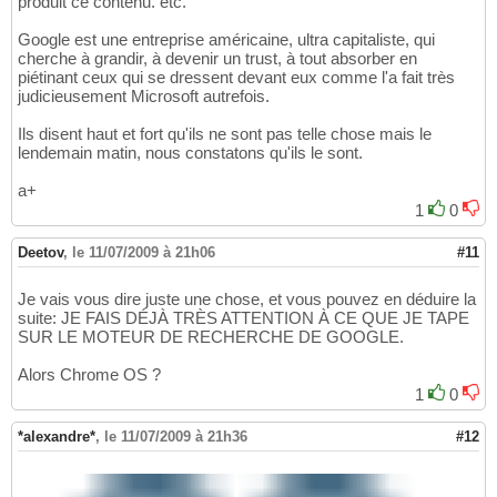
produit ce contenu. etc.
Google est une entreprise américaine, ultra capitaliste, qui
cherche à grandir, à devenir un trust, à tout absorber en
piétinant ceux qui se dressent devant eux comme l'a fait très
judicieusement Microsoft autrefois.
Ils disent haut et fort qu'ils ne sont pas telle chose mais le
lendemain matin, nous constatons qu'ils le sont.
a+
1
0
Deetov
,
le 11/07/2009 à 21h06
#11
Je vais vous dire juste une chose, et vous pouvez en déduire la
suite: JE FAIS DÉJÀ TRÈS ATTENTION À CE QUE JE TAPE
SUR LE MOTEUR DE RECHERCHE DE GOOGLE.
Alors Chrome OS ?
1
0
*alexandre*
,
le 11/07/2009 à 21h36
#12