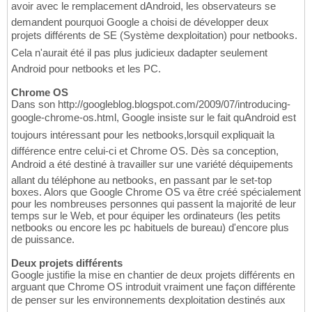
avoir avec le remplacement dAndroid, les observateurs se
demandent pourquoi Google a choisi de développer deux
projets différents de SE (Système dexploitation) pour netbooks.
Cela n'aurait été il pas plus judicieux dadapter seulement
Android pour netbooks et les PC.
Chrome OS
Dans son http://googleblog.blogspot.com/2009/07/introducing-
google-chrome-os.html, Google insiste sur le fait quAndroid est
toujours intéressant pour les netbooks,lorsquil expliquait la
différence entre celui-ci et Chrome OS. Dès sa conception,
Android a été destiné à travailler sur une variété déquipements
allant du téléphone au netbooks, en passant par le set-top
boxes. Alors que Google Chrome OS va être créé spécialement
pour les nombreuses personnes qui passent la majorité de leur
temps sur le Web, et pour équiper les ordinateurs (les petits
netbooks ou encore les pc habituels de bureau) d'encore plus
de puissance.
Deux projets différents
Google justifie la mise en chantier de deux projets différents en
arguant que Chrome OS introduit vraiment une façon différente
de penser sur les environnements dexploitation destinés aux