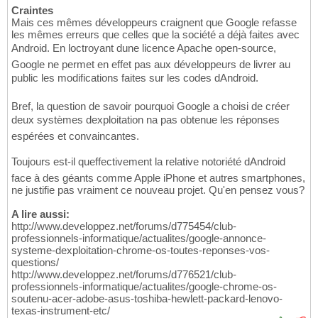
Craintes
Mais ces mêmes développeurs craignent que Google refasse
les mêmes erreurs que celles que la société a déjà faites avec
Android. En loctroyant dune licence Apache open-source,
Google ne permet en effet pas aux développeurs de livrer au
public les modifications faites sur les codes dAndroid.
Bref, la question de savoir pourquoi Google a choisi de créer
deux systèmes dexploitation na pas obtenue les réponses
espérées et convaincantes.
Toujours est-il queffectivement la relative notoriété dAndroid
face à des géants comme Apple iPhone et autres smartphones,
ne justifie pas vraiment ce nouveau projet. Qu'en pensez vous?
A lire aussi:
http://www.developpez.net/forums/d775454/club-
professionnels-informatique/actualites/google-annonce-
systeme-dexploitation-chrome-os-toutes-reponses-vos-
questions/
http://www.developpez.net/forums/d776521/club-
professionnels-informatique/actualites/google-chrome-os-
soutenu-acer-adobe-asus-toshiba-hewlett-packard-lenovo-
texas-instrument-etc/