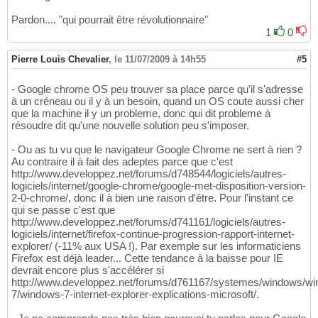
Pardon.... "qui pourrait être révolutionnaire"
1
0
Pierre Louis Chevalier
,
le 11/07/2009 à 14h55
#5
- Google chrome OS peu trouver sa place parce qu'il s'adresse
à un créneau ou il y à un besoin, quand un OS coute aussi cher
que la machine il y un probleme, donc qui dit probleme à
résoudre dit qu'une nouvelle solution peu s'imposer.
- Ou as tu vu que le navigateur Google Chrome ne sert à rien ?
Au contraire il à fait des adeptes parce que c'est
http://www.developpez.net/forums/d748544/logiciels/autres-
logiciels/internet/google-chrome/google-met-disposition-version-
2-0-chrome/, donc il à bien une raison d'être. Pour l'instant ce
qui se passe c'est que
http://www.developpez.net/forums/d741161/logiciels/autres-
logiciels/internet/firefox-continue-progression-rapport-internet-
explorer/ (-11% aux USA !). Par exemple sur les informaticiens
Firefox est déjà leader... Cette tendance à la baisse pour IE
devrait encore plus s'accélérer si
http://www.developpez.net/forums/d761167/systemes/windows/w
7/windows-7-internet-explorer-explications-microsoft/.