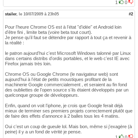
1
0
stailer
,
le 10/07/2009 à 23h05
#2
Pour l'heure Chrome OS est à l'état "d'idée" et Android loin
d'être fini , limite beta (voire beta tout court).
Je pense qu'il faut se détendre par rapport à tout ça et revenir à
la réalité :
le patron aujourd'hui c'est Microsoft Windows talonné par Linux
dans certains distribs d'ordis portables, et le web c'est IE avec
Firefox jamais très loin.
Chrome OS ou Google Chrome (le navigateur web) sont
aujourd'hui à l'état de petits moustiques profitant de la
machinerie Google commercialement , et seraient au fin fond
des oubliettes de l'open source s'ils étaient développés par un
quelconque groupe de développeurs.
Enfin, quand on voit l'iphone, je crois que Google ferait déjà
mieux de terminer ses premiers projets correctement plutôt que
de faire des effets d'annonce à 2 balles tous les 4 matins.
Oui c'est un coup de gueule lol. Mais bon, même si j'exagère (à
peine) il y a un fond de vérité je pense.
1
0