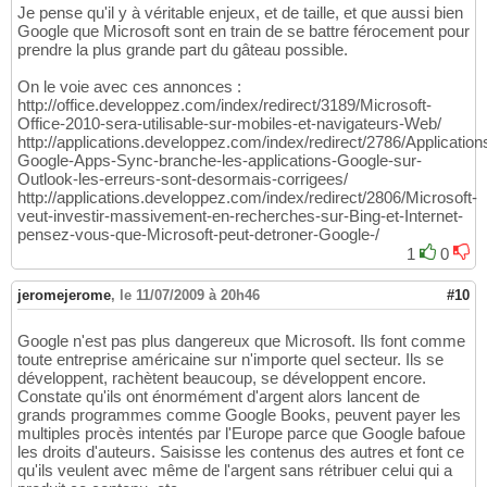
Je pense qu'il y à véritable enjeux, et de taille, et que aussi bien
Google que Microsoft sont en train de se battre férocement pour
prendre la plus grande part du gâteau possible.
On le voie avec ces annonces :
http://office.developpez.com/index/redirect/3189/Microsoft-
Office-2010-sera-utilisable-sur-mobiles-et-navigateurs-Web/
http://applications.developpez.com/index/redirect/2786/Application
Google-Apps-Sync-branche-les-applications-Google-sur-
Outlook-les-erreurs-sont-desormais-corrigees/
http://applications.developpez.com/index/redirect/2806/Microsoft-
veut-investir-massivement-en-recherches-sur-Bing-et-Internet-
pensez-vous-que-Microsoft-peut-detroner-Google-/
1
0
jeromejerome
,
le 11/07/2009 à 20h46
#10
Google n'est pas plus dangereux que Microsoft. Ils font comme
toute entreprise américaine sur n'importe quel secteur. Ils se
développent, rachètent beaucoup, se développent encore.
Constate qu'ils ont énormément d'argent alors lancent de
grands programmes comme Google Books, peuvent payer les
multiples procès intentés par l'Europe parce que Google bafoue
les droits d'auteurs. Saisisse les contenus des autres et font ce
qu'ils veulent avec même de l'argent sans rétribuer celui qui a