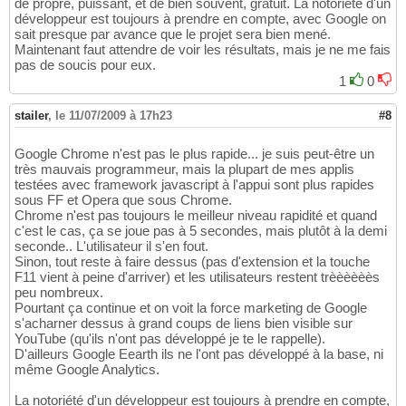
de propre, puissant, et de bien souvent, gratuit. La notoriété d'un
développeur est toujours à prendre en compte, avec Google on
sait presque par avance que le projet sera bien mené.
Maintenant faut attendre de voir les résultats, mais je ne me fais
pas de soucis pour eux.
1
0
stailer
,
le 11/07/2009 à 17h23
#8
Google Chrome n'est pas le plus rapide... je suis peut-être un
très mauvais programmeur, mais la plupart de mes applis
testées avec framework javascript à l'appui sont plus rapides
sous FF et Opera que sous Chrome.
Chrome n'est pas toujours le meilleur niveau rapidité et quand
c'est le cas, ça se joue pas à 5 secondes, mais plutôt à la demi
seconde.. L'utilisateur il s'en fout.
Sinon, tout reste à faire dessus (pas d'extension et la touche
F11 vient à peine d'arriver) et les utilisateurs restent trèèèèèès
peu nombreux.
Pourtant ça continue et on voit la force marketing de Google
s'acharner dessus à grand coups de liens bien visible sur
YouTube (qu'ils n'ont pas développé je te le rappelle).
D'ailleurs Google Eearth ils ne l'ont pas développé à la base, ni
même Google Analytics.
La notoriété d'un développeur est toujours à prendre en compte,