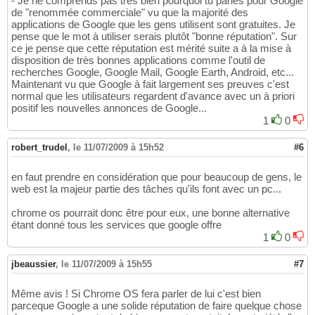
- Je ne comprends pas très bien pourquoi tu parles pour Google
de "renommée commerciale" vu que la majorité des
applications de Google que les gens utilisent sont gratuites. Je
pense que le mot à utiliser serais plutôt "bonne réputation". Sur
ce je pense que cette réputation est mérité suite a à la mise à
disposition de très bonnes applications comme l'outil de
recherches Google, Google Mail, Google Earth, Android, etc...
Maintenant vu que Google à fait largement ses preuves c'est
normal que les utilisateurs regardent d'avance avec un à priori
positif les nouvelles annonces de Google...
1
0
robert_trudel
,
le 11/07/2009 à 15h52
#6
en faut prendre en considération que pour beaucoup de gens, le
web est la majeur partie des tâches qu'ils font avec un pc...
chrome os pourrait donc être pour eux, une bonne alternative
étant donné tous les services que google offre
1
0
jbeaussier
,
le 11/07/2009 à 15h55
#7
Même avis ! Si Chrome OS fera parler de lui c'est bien
parceque Google a une solide réputation de faire quelque chose