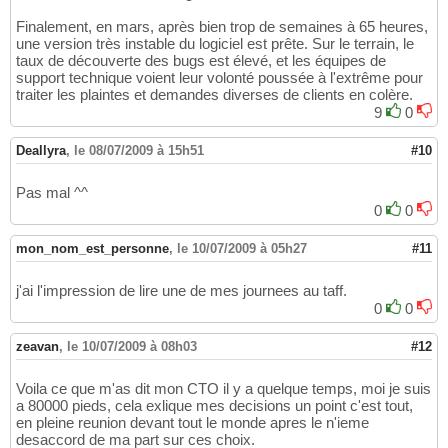
Finalement, en mars, après bien trop de semaines à 65 heures,
une version très instable du logiciel est prête. Sur le terrain, le
taux de découverte des bugs est élevé, et les équipes de
support technique voient leur volonté poussée à l'extrême pour
traiter les plaintes et demandes diverses de clients en colère.
9
0
Deallyra
,
le 08/07/2009 à 15h51
#10
Pas mal ^^
0
0
mon_nom_est_personne
,
le 10/07/2009 à 05h27
#11
j'ai l'impression de lire une de mes journees au taff.
0
0
zeavan
,
le 10/07/2009 à 08h03
#12
Voila ce que m'as dit mon CTO il y a quelque temps, moi je suis
a 80000 pieds, cela exlique mes decisions un point c'est tout,
en pleine reunion devant tout le monde apres le n'ieme
desaccord de ma part sur ces choix.