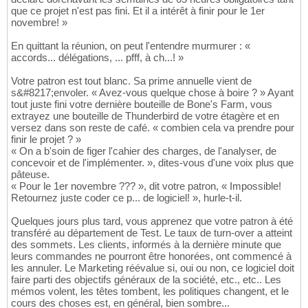
que ce projet n'est pas fini. Et il a intérêt à finir pour le 1er
novembre! »
En quittant la réunion, on peut l'entendre murmurer : «
accords... délégations, ... pfff, à ch...! »
Votre patron est tout blanc. Sa prime annuelle vient de
s&#8217;envoler. « Avez-vous quelque chose à boire ? » Ayant
tout juste fini votre dernière bouteille de Bone's Farm, vous
extrayez une bouteille de Thunderbird de votre étagère et en
versez dans son reste de café. « combien cela va prendre pour
finir le projet ? »
« On a b'soin de figer l'cahier des charges, de l'analyser, de
concevoir et de l'implémenter. », dites-vous d'une voix plus que
pâteuse.
« Pour le 1er novembre ??? », dit votre patron, « Impossible!
Retournez juste coder ce p... de logiciel! », hurle-t-il.
Quelques jours plus tard, vous apprenez que votre patron à été
transféré au département de Test. Le taux de turn-over a atteint
des sommets. Les clients, informés à la dernière minute que
leurs commandes ne pourront être honorées, ont commencé à
les annuler. Le Marketing réévalue si, oui ou non, ce logiciel doit
faire parti des objectifs généraux de la société, etc., etc.. Les
mémos volent, les têtes tombent, les politiques changent, et le
cours des choses est, en général, bien sombre...