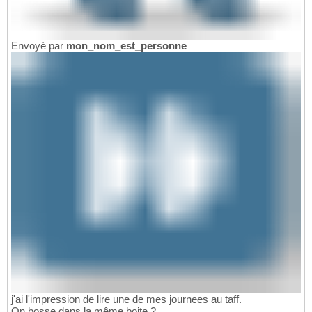
Envoyé par
mon_nom_est_personne
j'ai l'impression de lire une de mes journees au taff.
On bosse dans la même boite ?