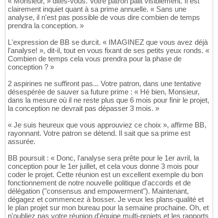
« Monsieur, » dites-vous. Votre patron pâlit visiblement. Il est
clairement inquiet quant à sa prime annuelle. « Sans une
analyse, il n'est pas possible de vous dire combien de temps
prendra la conception. »
L'expression de BB se durcit. « IMAGINEZ que vous avez déjà
l'analyse! », dit-il, tout en vous fixant de ses petits yeux ronds. «
Combien de temps cela vous prendra pour la phase de
conception ? »
2 aspirines ne suffiront pas... Votre patron, dans une tentative
désespérée de sauver sa future prime : « Hé bien, Monsieur,
dans la mesure où il ne reste plus que 6 mois pour finir le projet,
la conception ne devrait pas dépasser 3 mois. »
« Je suis heureux que vous approuviez ce choix », affirme BB,
rayonnant. Votre patron se détend. Il sait que sa prime est
assurée.
BB poursuit : « Donc, l'analyse sera prête pour le 1er avril, la
conception pour le 1er juillet, et cela vous donne 3 mois pour
coder le projet. Cette réunion est un excellent exemple du bon
fonctionnement de notre nouvelle politique d'accords et de
délégation ("consensus and empowerment"). Maintenant,
dégagez et commencez à bosser. Je veux les plans-qualité et
le plan projet sur mon bureau pour la semaine prochaine. Oh, et
n'oubliez pas votre réunion d'équipe multi-projets et les rapports