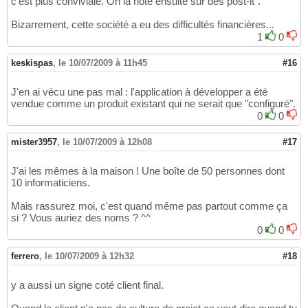
c'est plus conviviale. On la note ensuite sur des post-it".
Bizarrement, cette société a eu des difficultés financières...
1
0
keskispas
,
le 10/07/2009 à 11h45
#16
J'en ai vécu une pas mal : l'application à développer a été
vendue comme un produit existant qui ne serait que "configuré".
0
0
mister3957
,
le 10/07/2009 à 12h08
#17
J'ai les mêmes à la maison ! Une boîte de 50 personnes dont
10 informaticiens.
Mais rassurez moi, c'est quand même pas partout comme ça
si ? Vous auriez des noms ? ^^
0
0
ferrero
,
le 10/07/2009 à 12h32
#18
y a aussi un signe coté client final.