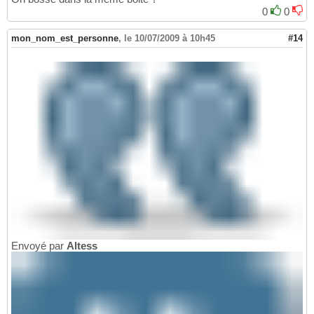
0
0
mon_nom_est_personne
,
le 10/07/2009 à 10h45
#14
Envoyé par
Altess