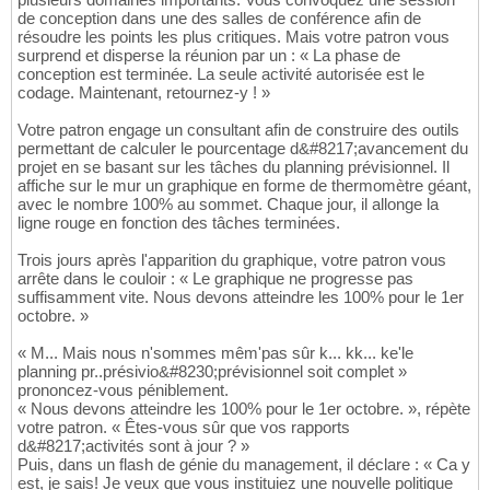
de conception dans une des salles de conférence afin de
résoudre les points les plus critiques. Mais votre patron vous
surprend et disperse la réunion par un : « La phase de
conception est terminée. La seule activité autorisée est le
codage. Maintenant, retournez-y ! »
Votre patron engage un consultant afin de construire des outils
permettant de calculer le pourcentage d&#8217;avancement du
projet en se basant sur les tâches du planning prévisionnel. Il
affiche sur le mur un graphique en forme de thermomètre géant,
avec le nombre 100% au sommet. Chaque jour, il allonge la
ligne rouge en fonction des tâches terminées.
Trois jours après l'apparition du graphique, votre patron vous
arrête dans le couloir : « Le graphique ne progresse pas
suffisamment vite. Nous devons atteindre les 100% pour le 1er
octobre. »
« M... Mais nous n'sommes mêm'pas sûr k... kk... ke'le
planning pr..présivio&#8230;prévisionnel soit complet »
prononcez-vous péniblement.
« Nous devons atteindre les 100% pour le 1er octobre. », répète
votre patron. « Êtes-vous sûr que vos rapports
d&#8217;activités sont à jour ? »
Puis, dans un flash de génie du management, il déclare : « Ca y
est, je sais! Je veux que vous instituiez une nouvelle politique