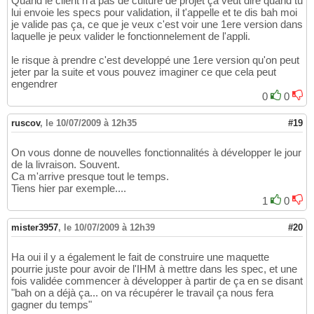
Quand le client n'a pas de culture de projet ça veut dire quand tu
lui envoie les specs pour validation, il t'appelle et te dis bah moi
je valide pas ça, ce que je veux c'est voir une 1ere version dans
laquelle je peux valider le fonctionnelement de l'appli.
le risque à prendre c'est developpé une 1ere version qu'on peut
jeter par la suite et vous pouvez imaginer ce que cela peut
engendrer
0
0
ruscov
,
le 10/07/2009 à 12h35
#19
On vous donne de nouvelles fonctionnalités à développer le jour
de la livraison. Souvent.
Ca m'arrive presque tout le temps.
Tiens hier par exemple....
1
0
mister3957
,
le 10/07/2009 à 12h39
#20
Ha oui il y a également le fait de construire une maquette
pourrie juste pour avoir de l'IHM à mettre dans les spec, et une
fois validée commencer à développer à partir de ça en se disant
"bah on a déjà ça... on va récupérer le travail ça nous fera
gagner du temps"