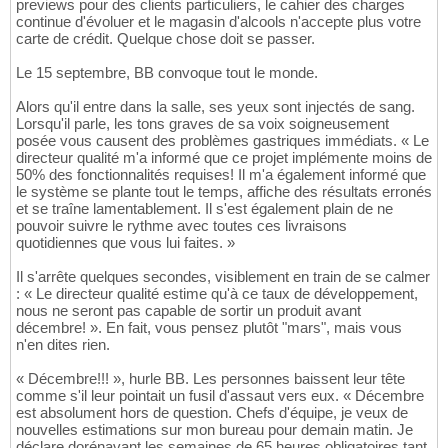
previews pour des clients particuliers, le cahier des charges
continue d'évoluer et le magasin d'alcools n'accepte plus votre
carte de crédit. Quelque chose doit se passer.
Le 15 septembre, BB convoque tout le monde.
Alors qu'il entre dans la salle, ses yeux sont injectés de sang.
Lorsqu'il parle, les tons graves de sa voix soigneusement
posée vous causent des problèmes gastriques immédiats. « Le
directeur qualité m'a informé que ce projet implémente moins de
50% des fonctionnalités requises! Il m'a également informé que
le système se plante tout le temps, affiche des résultats erronés
et se traîne lamentablement. Il s'est également plain de ne
pouvoir suivre le rythme avec toutes ces livraisons
quotidiennes que vous lui faites. »
Il s'arrête quelques secondes, visiblement en train de se calmer
: « Le directeur qualité estime qu'à ce taux de développement,
nous ne seront pas capable de sortir un produit avant
décembre! ». En fait, vous pensez plutôt "mars", mais vous
n'en dites rien.
« Décembre!!! », hurle BB. Les personnes baissent leur tête
comme s'il leur pointait un fusil d'assaut vers eux. « Décembre
est absolument hors de question. Chefs d'équipe, je veux de
nouvelles estimations sur mon bureau pour demain matin. Je
déclare dorénavant les semaines de 65 heures obligatoires tant