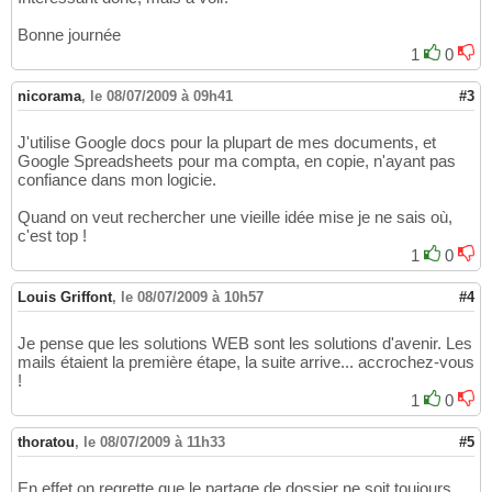
Bonne journée
1
0
nicorama
,
le 08/07/2009 à 09h41
#3
J'utilise Google docs pour la plupart de mes documents, et
Google Spreadsheets pour ma compta, en copie, n'ayant pas
confiance dans mon logicie.
Quand on veut rechercher une vieille idée mise je ne sais où,
c'est top !
1
0
Louis Griffont
,
le 08/07/2009 à 10h57
#4
Je pense que les solutions WEB sont les solutions d'avenir. Les
mails étaient la première étape, la suite arrive... accrochez-vous
!
1
0
thoratou
,
le 08/07/2009 à 11h33
#5
En effet on regrette que le partage de dossier ne soit toujours