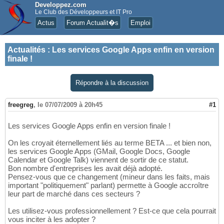
Developpez.com
Le Club des Développeurs et IT Pro
Actus
Forum Actualit�s
Emploi
Actualités
:
Les services Google Apps enfin en version
finale !
Répondre à la discussion
freegreg
,
le 07/07/2009 à 20h45
#1
Les services Google Apps enfin en version finale !
On les croyait éternellement liés au terme BETA ... et bien non,
les services Google Apps (GMail, Google Docs, Google
Calendar et Google Talk) viennent de sortir de ce statut.
Bon nombre d'entreprises les avait déjà adopté.
Pensez-vous que ce changement (mineur dans les faits, mais
important "politiquement" parlant) permette à Google accroître
leur part de marché dans ces secteurs ?
Les utilisez-vous professionnellement ? Est-ce que cela pourrait
vous inciter à les adopter ?