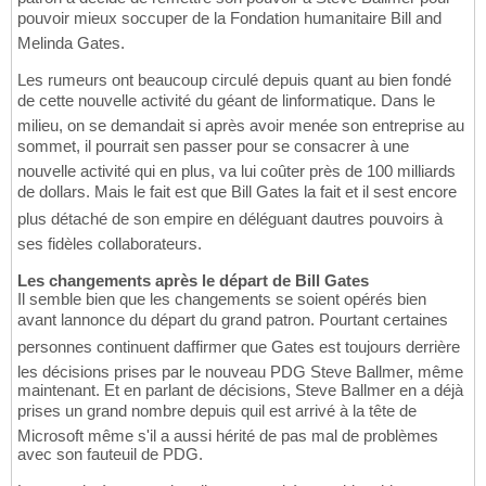
pouvoir mieux soccuper de la Fondation humanitaire Bill and
Melinda Gates.
Les rumeurs ont beaucoup circulé depuis quant au bien fondé
de cette nouvelle activité du géant de linformatique. Dans le
milieu, on se demandait si après avoir menée son entreprise au
sommet, il pourrait sen passer pour se consacrer à une
nouvelle activité qui en plus, va lui coûter près de 100 milliards
de dollars. Mais le fait est que Bill Gates la fait et il sest encore
plus détaché de son empire en déléguant dautres pouvoirs à
ses fidèles collaborateurs.
Les changements après le départ de Bill Gates
Il semble bien que les changements se soient opérés bien
avant lannonce du départ du grand patron. Pourtant certaines
personnes continuent daffirmer que Gates est toujours derrière
les décisions prises par le nouveau PDG Steve Ballmer, même
maintenant. Et en parlant de décisions, Steve Ballmer en a déjà
prises un grand nombre depuis quil est arrivé à la tête de
Microsoft même s'il a aussi hérité de pas mal de problèmes
avec son fauteuil de PDG.