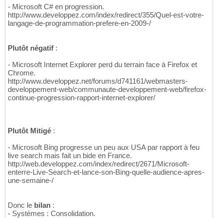
- Microsoft C# en progression.
http://www.developpez.com/index/redirect/355/Quel-est-votre-
langage-de-programmation-prefere-en-2009-/
Plutôt négatif
:
- Microsoft Internet Explorer perd du terrain face à Firefox et
Chrome.
http://www.developpez.net/forums/d741161/webmasters-
developpement-web/communaute-developpement-web/firefox-
continue-progression-rapport-internet-explorer/
Plutôt Mitigé
:
- Microsoft Bing progresse un peu aux USA par rapport à feu
live search mais fait un bide en France.
http://web.developpez.com/index/redirect/2671/Microsoft-
enterre-Live-Search-et-lance-son-Bing-quelle-audience-apres-
une-semaine-/
Donc le
bilan
:
- Systèmes : Consolidation.