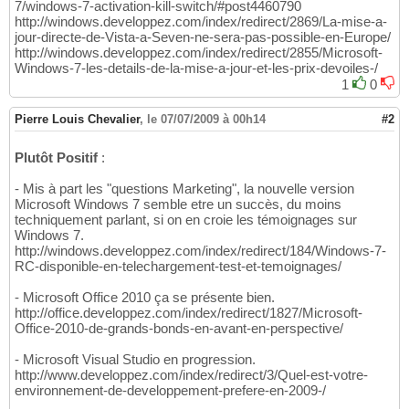
7/windows-7-activation-kill-switch/#post4460790
http://windows.developpez.com/index/redirect/2869/La-mise-a-
jour-directe-de-Vista-a-Seven-ne-sera-pas-possible-en-Europe/
http://windows.developpez.com/index/redirect/2855/Microsoft-
Windows-7-les-details-de-la-mise-a-jour-et-les-prix-devoiles-/
1
0
Pierre Louis Chevalier
,
le 07/07/2009 à 00h14
#2
Plutôt Positif
:
- Mis à part les "questions Marketing", la nouvelle version
Microsoft Windows 7 semble etre un succès, du moins
techniquement parlant, si on en croie les témoignages sur
Windows 7.
http://windows.developpez.com/index/redirect/184/Windows-7-
RC-disponible-en-telechargement-test-et-temoignages/
- Microsoft Office 2010 ça se présente bien.
http://office.developpez.com/index/redirect/1827/Microsoft-
Office-2010-de-grands-bonds-en-avant-en-perspective/
- Microsoft Visual Studio en progression.
http://www.developpez.com/index/redirect/3/Quel-est-votre-
environnement-de-developpement-prefere-en-2009-/