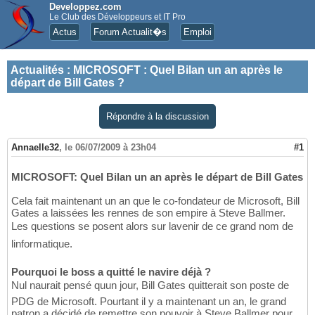
Developpez.com
Le Club des Développeurs et IT Pro
Actus
Forum Actualit�s
Emploi
Actualités
:
MICROSOFT : Quel Bilan un an après le
départ de Bill Gates ?
Répondre à la discussion
Annaelle32
,
le 06/07/2009 à 23h04
#1
MICROSOFT: Quel Bilan un an après le départ de Bill Gates
Cela fait maintenant un an que le co-fondateur de Microsoft, Bill
Gates a laissées les rennes de son empire à Steve Ballmer.
Les questions se posent alors sur lavenir de ce grand nom de
linformatique.
Pourquoi le boss a quitté le navire déjà ?
Nul naurait pensé quun jour, Bill Gates quitterait son poste de
PDG de Microsoft. Pourtant il y a maintenant un an, le grand
patron a décidé de remettre son pouvoir à Steve Ballmer pour