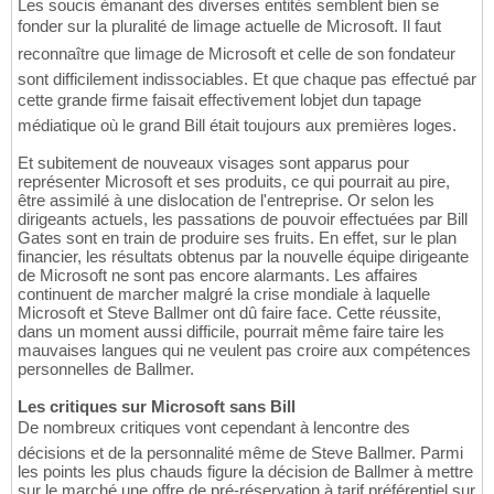
Les soucis émanant des diverses entités semblent bien se
fonder sur la pluralité de limage actuelle de Microsoft. Il faut
reconnaître que limage de Microsoft et celle de son fondateur
sont difficilement indissociables. Et que chaque pas effectué par
cette grande firme faisait effectivement lobjet dun tapage
médiatique où le grand Bill était toujours aux premières loges.
Et subitement de nouveaux visages sont apparus pour
représenter Microsoft et ses produits, ce qui pourrait au pire,
être assimilé à une dislocation de l'entreprise. Or selon les
dirigeants actuels, les passations de pouvoir effectuées par Bill
Gates sont en train de produire ses fruits. En effet, sur le plan
financier, les résultats obtenus par la nouvelle équipe dirigeante
de Microsoft ne sont pas encore alarmants. Les affaires
continuent de marcher malgré la crise mondiale à laquelle
Microsoft et Steve Ballmer ont dû faire face. Cette réussite,
dans un moment aussi difficile, pourrait même faire taire les
mauvaises langues qui ne veulent pas croire aux compétences
personnelles de Ballmer.
Les critiques sur Microsoft sans Bill
De nombreux critiques vont cependant à lencontre des
décisions et de la personnalité même de Steve Ballmer. Parmi
les points les plus chauds figure la décision de Ballmer à mettre
sur le marché une offre de pré-réservation à tarif préférentiel sur