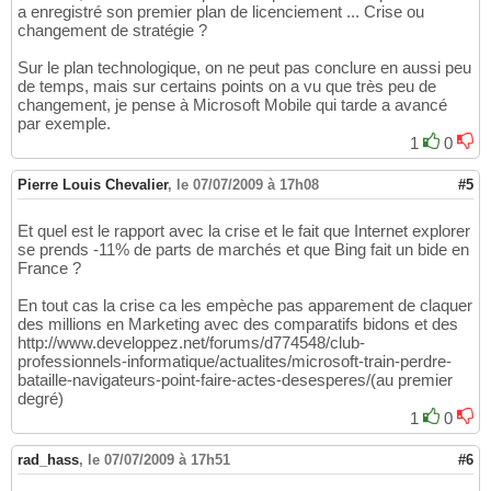
a enregistré son premier plan de licenciement ... Crise ou
changement de stratégie ?
Sur le plan technologique, on ne peut pas conclure en aussi peu
de temps, mais sur certains points on a vu que très peu de
changement, je pense à Microsoft Mobile qui tarde a avancé
par exemple.
1
0
Pierre Louis Chevalier
,
le 07/07/2009 à 17h08
#5
Et quel est le rapport avec la crise et le fait que Internet explorer
se prends -11% de parts de marchés et que Bing fait un bide en
France ?
En tout cas la crise ca les empèche pas apparement de claquer
des millions en Marketing avec des comparatifs bidons et des
http://www.developpez.net/forums/d774548/club-
professionnels-informatique/actualites/microsoft-train-perdre-
bataille-navigateurs-point-faire-actes-desesperes/(au premier
degré)
1
0
rad_hass
,
le 07/07/2009 à 17h51
#6