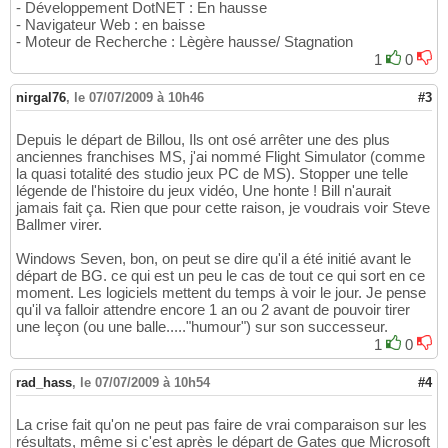
- Développement DotNET : En hausse
- Navigateur Web : en baisse
- Moteur de Recherche : Lègère hausse/ Stagnation
1
0
nirgal76
,
le 07/07/2009 à 10h46
#3
Depuis le départ de Billou, Ils ont osé arrêter une des plus
anciennes franchises MS, j'ai nommé Flight Simulator (comme
la quasi totalité des studio jeux PC de MS). Stopper une telle
légende de l'histoire du jeux vidéo, Une honte ! Bill n'aurait
jamais fait ça. Rien que pour cette raison, je voudrais voir Steve
Ballmer virer.
Windows Seven, bon, on peut se dire qu'il a été initié avant le
départ de BG. ce qui est un peu le cas de tout ce qui sort en ce
moment. Les logiciels mettent du temps à voir le jour. Je pense
qu'il va falloir attendre encore 1 an ou 2 avant de pouvoir tirer
une leçon (ou une balle....."humour") sur son successeur.
1
0
rad_hass
,
le 07/07/2009 à 10h54
#4
La crise fait qu'on ne peut pas faire de vrai comparaison sur les
résultats, même si c'est après le départ de Gates que Microsoft