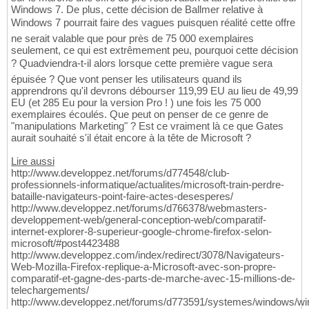
Windows 7. De plus, cette décision de Ballmer relative à
Windows 7 pourrait faire des vagues puisquen réalité cette offre
ne serait valable que pour près de 75 000 exemplaires
seulement, ce qui est extrêmement peu, pourquoi cette décision
? Quadviendra-t-il alors lorsque cette première vague sera
épuisée ? Que vont penser les utilisateurs quand ils
apprendrons qu'il devrons débourser 119,99 EU au lieu de 49,99
EU (et 285 Eu pour la version Pro ! ) une fois les 75 000
exemplaires écoulés. Que peut on penser de ce genre de
"manipulations Marketing" ? Est ce vraiment là ce que Gates
aurait souhaité s'il était encore à la tête de Microsoft ?
Lire aussi
http://www.developpez.net/forums/d774548/club-
professionnels-informatique/actualites/microsoft-train-perdre-
bataille-navigateurs-point-faire-actes-desesperes/
http://www.developpez.net/forums/d766378/webmasters-
developpement-web/general-conception-web/comparatif-
internet-explorer-8-superieur-google-chrome-firefox-selon-
microsoft/#post4423488
http://www.developpez.com/index/redirect/3078/Navigateurs-
Web-Mozilla-Firefox-replique-a-Microsoft-avec-son-propre-
comparatif-et-gagne-des-parts-de-marche-avec-15-millions-de-
telechargements/
http://www.developpez.net/forums/d773591/systemes/windows/w