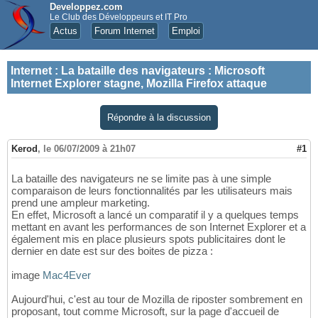
Developpez.com
Le Club des Développeurs et IT Pro
Actus
Forum Internet
Emploi
Internet
:
La bataille des navigateurs : Microsoft
Internet Explorer stagne, Mozilla Firefox attaque
Répondre à la discussion
Kerod
,
le 06/07/2009 à 21h07
#1
La bataille des navigateurs ne se limite pas à une simple
comparaison de leurs fonctionnalités par les utilisateurs mais
prend une ampleur marketing.
En effet, Microsoft a lancé un comparatif il y a quelques temps
mettant en avant les performances de son Internet Explorer et a
également mis en place plusieurs spots publicitaires dont le
dernier en date est sur des boites de pizza :
image
Mac4Ever
Aujourd'hui, c'est au tour de Mozilla de riposter sombrement en
proposant, tout comme Microsoft, sur la page d'accueil de