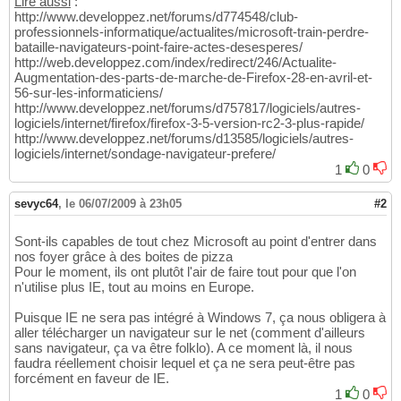
Lire aussi
:
http://www.developpez.net/forums/d774548/club-
professionnels-informatique/actualites/microsoft-train-perdre-
bataille-navigateurs-point-faire-actes-desesperes/
http://web.developpez.com/index/redirect/246/Actualite-
Augmentation-des-parts-de-marche-de-Firefox-28-en-avril-et-
56-sur-les-informaticiens/
http://www.developpez.net/forums/d757817/logiciels/autres-
logiciels/internet/firefox/firefox-3-5-version-rc2-3-plus-rapide/
http://www.developpez.net/forums/d13585/logiciels/autres-
logiciels/internet/sondage-navigateur-prefere/
1
0
sevyc64
,
le 06/07/2009 à 23h05
#2
Sont-ils capables de tout chez Microsoft au point d'entrer dans
nos foyer grâce à des boites de pizza
Pour le moment, ils ont plutôt l'air de faire tout pour que l'on
n'utilise plus IE, tout au moins en Europe.
Puisque IE ne sera pas intégré à Windows 7, ça nous obligera à
aller télécharger un navigateur sur le net (comment d'ailleurs
sans navigateur, ça va être folklo). A ce moment là, il nous
faudra réellement choisir lequel et ça ne sera peut-être pas
forcément en faveur de IE.
1
0