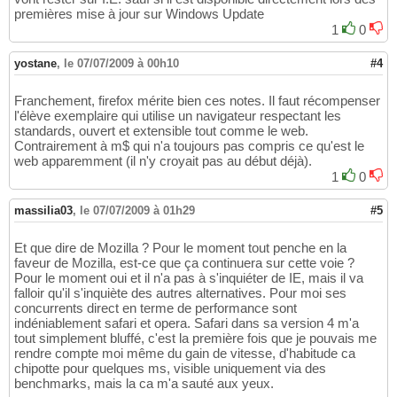
premières mise à jour sur Windows Update
1
0
yostane
,
le 07/07/2009 à 00h10
#4
Franchement, firefox mérite bien ces notes. Il faut récompenser
l'élève exemplaire qui utilise un navigateur respectant les
standards, ouvert et extensible tout comme le web.
Contrairement à m$ qui n'a toujours pas compris ce qu'est le
web apparemment (il n'y croyait pas au début déjà).
1
0
massilia03
,
le 07/07/2009 à 01h29
#5
Et que dire de Mozilla ? Pour le moment tout penche en la
faveur de Mozilla, est-ce que ça continuera sur cette voie ?
Pour le moment oui et il n'a pas à s'inquiéter de IE, mais il va
falloir qu'il s'inquiète des autres alternatives. Pour moi ses
concurrents direct en terme de performance sont
indéniablement safari et opera. Safari dans sa version 4 m'a
tout simplement bluffé, c'est la première fois que je pouvais me
rendre compte moi même du gain de vitesse, d'habitude ca
chipotte pour quelques ms, visible uniquement via des
benchmarks, mais la ca m'a sauté aux yeux.