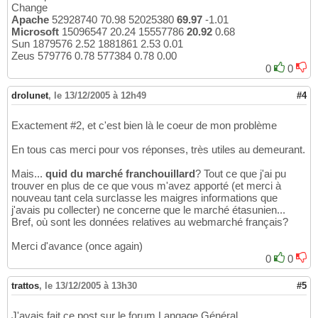
Change
Apache
52928740 70.98 52025380
69.97
-1.01
Microsoft
15096547 20.24 15557786
20.92
0.68
Sun 1879576 2.52 1881861 2.53 0.01
Zeus 579776 0.78 577384 0.78 0.00
0
0
drolunet
,
le 13/12/2005 à 12h49
#4
Exactement #2, et c'est bien là le coeur de mon problème
En tous cas merci pour vos réponses, très utiles au demeurant.
Mais...
quid du marché franchouillard
? Tout ce que j'ai pu
trouver en plus de ce que vous m'avez apporté (et merci à
nouveau tant cela surclasse les maigres informations que
j'avais pu collecter) ne concerne que le marché étasunien...
Bref, où sont les données relatives au webmarché français?
Merci d'avance (once again)
0
0
trattos
,
le 13/12/2005 à 13h30
#5
J'avais fait ce post sur le forum Langage Général