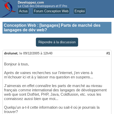
Developpez.com
Le Club des Développeurs et IT Pro
Actus
Forum Conception Web
Emploi
Conception Web
:
[langages] Parts de marché des
langages de dév web?
Répondre à la discussion
drolunet
,
le 09/12/2005 à 12h40
#1
Bonjour à tous,
Après de vaines recherches sur l'internet, j'en viens à
m'échouer ici et à y laisser ma question en suspens...
J'aimerais en effet connaître les parts de marché au niveau
français comme international des langages de développement
web que sont DotNet, PHP, Java, Coldfusion, etc. vous les
connaissez aussi bien que moi...
Quelqu'un a-t-il cette information ou sait-il où je pourrais la
trouver?