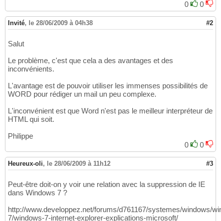
0
0
Invité
,
le 28/06/2009 à 04h38
#2
Salut
Le problème, c'est que cela a des avantages et des
inconvénients.
L'avantage est de pouvoir utiliser les immenses possibilités de
WORD pour rédiger un mail un peu complexe.
L'inconvénient est que Word n'est pas le meilleur interpréteur de
HTML qui soit.
Philippe
0
0
Heureux-oli
,
le 28/06/2009 à 11h12
#3
Peut-être doit-on y voir une relation avec la suppression de IE
dans Windows 7 ?
http://www.developpez.net/forums/d761167/systemes/windows/w
7/windows-7-internet-explorer-explications-microsoft/