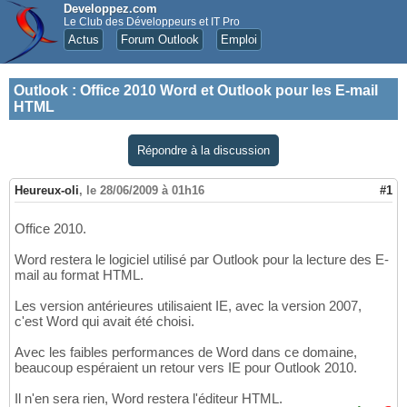
Developpez.com
Le Club des Développeurs et IT Pro
Actus
Forum Outlook
Emploi
Outlook
:
Office 2010 Word et Outlook pour les E-mail
HTML
Répondre à la discussion
Heureux-oli
,
le 28/06/2009 à 01h16
#1
Office 2010.
Word restera le logiciel utilisé par Outlook pour la lecture des E-
mail au format HTML.
Les version antérieures utilisaient IE, avec la version 2007,
c'est Word qui avait été choisi.
Avec les faibles performances de Word dans ce domaine,
beaucoup espéraient un retour vers IE pour Outlook 2010.
Il n'en sera rien, Word restera l'éditeur HTML.