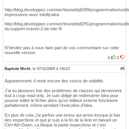
http://blog.developpez.com/wichtounet/p8289/programmation/outils/i
impressions-avec-intellij-idea
http://blog.developpez.com/wichtounet/p8291/programmation/outils/i
du-support-maven-2-de-inte-9/
N'hésitez pas à nous faire part de vos commentaire sur cette
nouvelle version
0
0
Baptiste Wicht
,
le 07/11/2009 à 14h23
#5
Apparemment, il reste encore des soucis de stabilité.
J'ai eu plusieurs fois des problèmes de classes qui deviennent
tout à coup read-only. Je suis obligé de redémarrer Idea pour
pouvoir éditer le fichier alors qu'un éditeur externe fonctionne
parfaitement, même pendant l'éxécution d'Idea.
En plus de cela, j'ai parfois une erreur qui arrive lorsque je fais
des inspections et que je suis à la fin de la liste en faisant un
Ctrl+Alt+Down, ca bloque la partie inspections et c'est