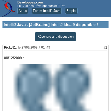
Developpez.com
Le Club des Développeurs et IT Pro
Actus
Forum IntelliJ Java
Emploi
IntelliJ Java
:
[JetBrains] IntelliJ Idea 9 disponible !
Répondre à la discussion
Ricky81
,
le 27/06/2009 à 01h49
#1
08/12/2009
: