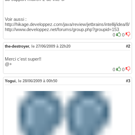
Voir aussi :
http://hikage.developpez.com/java/review/jetbrains/intellij/idea/8/
http://www.developpez.net/forums/group.php?groupid=153
0
0
the-destroyer
,
le 27/06/2009 à 22h20
#2
Merci c'est super!!
@+
0
0
Yogui
,
le 28/06/2009 à 00h50
#3