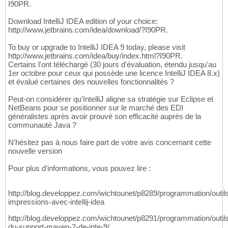
I90PR.
Download IntelliJ IDEA edition of your choice:
http://www.jetbrains.com/idea/download/?I90PR.
To buy or upgrade to IntelliJ IDEA 9 today, please visit
http://www.jetbrains.com/idea/buy/index.html?I90PR.
Certains l'ont téléchargé (30 jours d'évaluation, étendu jusqu'au
1er octobre pour ceux qui possède une licence IntelliJ IDEA 8.x)
et évalué certaines des nouvelles fonctionnalités ?
Peut-on considérer qu'IntelliJ aligne sa stratégie sur Eclipse et
NetBeans pour se positionner sur le marché des EDI
généralistes après avoir prouvé son efficacité auprès de la
communauté Java ?
N'hésitez pas à nous faire part de votre avis concernant cette
nouvelle version
Pour plus d'informations, vous pouvez lire :
http://blog.developpez.com/wichtounet/p8289/programmation/outils/i
impressions-avec-intellij-idea
http://blog.developpez.com/wichtounet/p8291/programmation/outils/i
du-support-maven-2-de-inte-9/