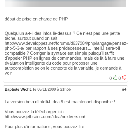
début de prise en charge de PHP
Quelqu'un a-t-il des infos là-dessus ? Ce n'est pas une petite
tâche, surtout quand on sait
http://www.developpez.net/forums/d637984/php/langage/pensez-
php-5-3-a/ par rapport à ses prédécesseurs... IntelliJ sera-t-il
compatible ? Corriger la syntaxe est simple puisqu'il suffit
d'appeler PHP en lignes de commandes, mais de là à faire une
évaluation intelligente du code pour proposer une
autocomplétion selon le contexte de la variable, je demande à
voir
0
0
Baptiste Wicht
,
le 06/11/2009 à 21h56
#4
La version beta d'IntelliJ Idea 9 est maintenant disponible !
Vous pouvez la télécharger ici :
http://www.jetbrains.com/idea/nextversion/
Pour plus d'informations, vous pouvez lire :