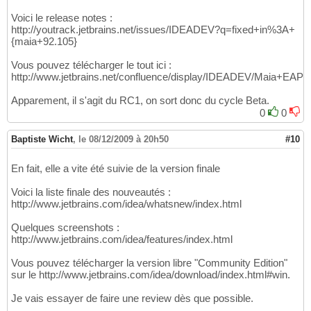
Voici le release notes :
http://youtrack.jetbrains.net/issues/IDEADEV?q=fixed+in%3A+
{maia+92.105}
Vous pouvez télécharger le tout ici :
http://www.jetbrains.net/confluence/display/IDEADEV/Maia+EAP
Apparement, il s'agit du RC1, on sort donc du cycle Beta.
0
0
Baptiste Wicht
,
le 08/12/2009 à 20h50
#10
En fait, elle a vite été suivie de la version finale
Voici la liste finale des nouveautés :
http://www.jetbrains.com/idea/whatsnew/index.html
Quelques screenshots :
http://www.jetbrains.com/idea/features/index.html
Vous pouvez télécharger la version libre "Community Edition"
sur le http://www.jetbrains.com/idea/download/index.html#win.
Je vais essayer de faire une review dès que possible.