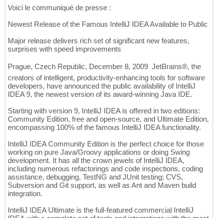
Voici le communiqué de presse :
Newest Release of the Famous IntelliJ IDEA Available to Public
Major release delivers rich set of significant new features,
surprises with speed improvements
Prague, Czech Republic, December 8, 2009  JetBrains®, the
creators of intelligent, productivity-enhancing tools for software
developers, have announced the public availability of IntelliJ
IDEA 9, the newest version of its award-winning Java IDE.
Starting with version 9, IntelliJ IDEA is offered in two editions:
Community Edition, free and open-source, and Ultimate Edition,
encompassing 100% of the famous IntelliJ IDEA functionality.
IntelliJ IDEA Community Edition is the perfect choice for those
working on pure Java/Groovy applications or doing Swing
development. It has all the crown jewels of IntelliJ IDEA,
including numerous refactorings and code inspections, coding
assistance, debugging, TestNG and JUnit testing; CVS,
Subversion and Git support, as well as Ant and Maven build
integration.
IntelliJ IDEA Ultimate is the full-featured commercial IntelliJ