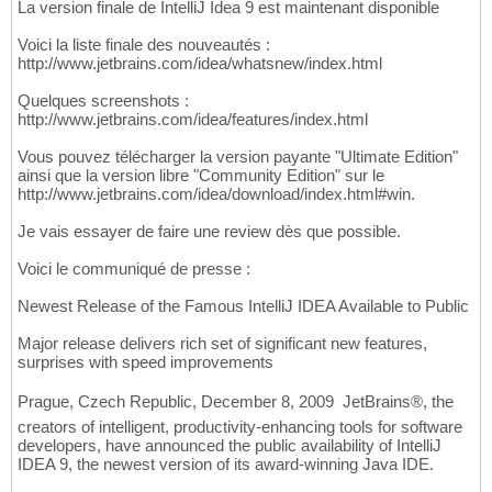
La version finale de IntelliJ Idea 9 est maintenant disponible
Voici la liste finale des nouveautés :
http://www.jetbrains.com/idea/whatsnew/index.html
Quelques screenshots :
http://www.jetbrains.com/idea/features/index.html
Vous pouvez télécharger la version payante "Ultimate Edition"
ainsi que la version libre "Community Edition" sur le
http://www.jetbrains.com/idea/download/index.html#win.
Je vais essayer de faire une review dès que possible.
Voici le communiqué de presse :
Newest Release of the Famous IntelliJ IDEA Available to Public
Major release delivers rich set of significant new features,
surprises with speed improvements
Prague, Czech Republic, December 8, 2009  JetBrains®, the
creators of intelligent, productivity-enhancing tools for software
developers, have announced the public availability of IntelliJ
IDEA 9, the newest version of its award-winning Java IDE.