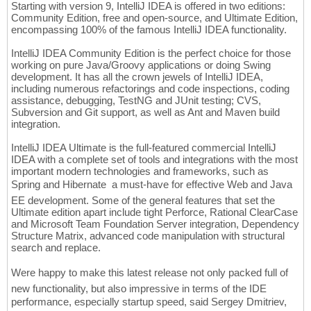
Starting with version 9, IntelliJ IDEA is offered in two editions:
Community Edition, free and open-source, and Ultimate Edition,
encompassing 100% of the famous IntelliJ IDEA functionality.
IntelliJ IDEA Community Edition is the perfect choice for those
working on pure Java/Groovy applications or doing Swing
development. It has all the crown jewels of IntelliJ IDEA,
including numerous refactorings and code inspections, coding
assistance, debugging, TestNG and JUnit testing; CVS,
Subversion and Git support, as well as Ant and Maven build
integration.
IntelliJ IDEA Ultimate is the full-featured commercial IntelliJ
IDEA with a complete set of tools and integrations with the most
important modern technologies and frameworks, such as
Spring and Hibernate  a must-have for effective Web and Java
EE development. Some of the general features that set the
Ultimate edition apart include tight Perforce, Rational ClearCase
and Microsoft Team Foundation Server integration, Dependency
Structure Matrix, advanced code manipulation with structural
search and replace.
Were happy to make this latest release not only packed full of
new functionality, but also impressive in terms of the IDE
performance, especially startup speed, said Sergey Dmitriev,