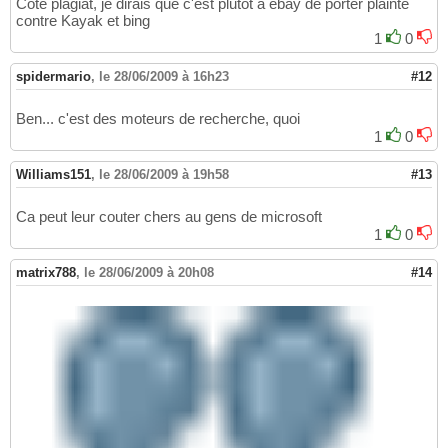
Cote plagiat, je dirais que c'est plutot a ebay de porter plainte
contre Kayak et bing
1
0
spidermario
,
le 28/06/2009 à 16h23
#12
Ben... c'est des moteurs de recherche, quoi
1
0
Williams151
,
le 28/06/2009 à 19h58
#13
Ca peut leur couter chers au gens de microsoft
1
0
matrix788
,
le 28/06/2009 à 20h08
#14