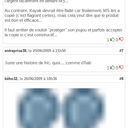
l'argent facilement en défiant MS...
Au contraire, Kayak devrait être flatté car finalement, MS les a
copié (c'est flagrant certes), mais cela veut dire que le produit
est bon et efficace...
Il faut arrêter de vouloir "protéger" son joujou et parfois accepter
la copie si c'est constructif...
1
0
entreprise38
,
le 25/06/2009 à 21h50
#7
Juste une histoire de fric, quoi..., comme d'hab
1
0
bého32
,
le 26/06/2009 à 10h36
#8