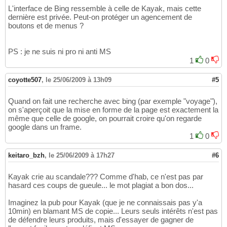
L'interface de Bing ressemble à celle de Kayak, mais cette
dernière est privée. Peut-on protéger un agencement de
boutons et de menus ?
PS : je ne suis ni pro ni anti MS
1
0
coyotte507
,
le 25/06/2009 à 13h09
#5
Quand on fait une recherche avec bing (par exemple "voyage"),
on s'aperçoit que la mise en forme de la page est exactement la
même que celle de google, on pourrait croire qu'on regarde
google dans un frame.
1
0
keitaro_bzh
,
le 25/06/2009 à 17h27
#6
Kayak crie au scandale??? Comme d'hab, ce n'est pas par
hasard ces coups de gueule... le mot plagiat a bon dos...
Imaginez la pub pour Kayak (que je ne connaissais pas y'a
10min) en blamant MS de copie... Leurs seuls intérêts n'est pas
de défendre leurs produits, mais d'essayer de gagner de