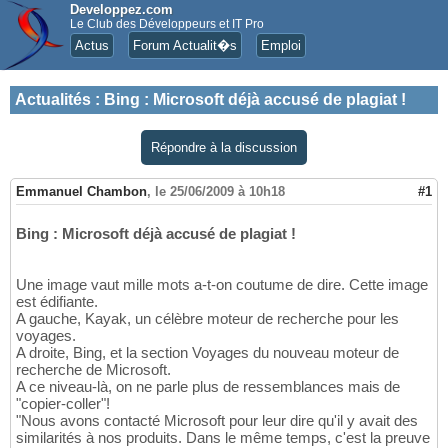
Developpez.com
Le Club des Développeurs et IT Pro
Actus
Forum Actualit�s
Emploi
Actualités
:
Bing : Microsoft déjà accusé de plagiat !
Répondre à la discussion
Emmanuel Chambon
,
le 25/06/2009 à 10h18
#1
Bing : Microsoft déjà accusé de plagiat !
Une image vaut mille mots a-t-on coutume de dire. Cette image
est édifiante.
A gauche, Kayak, un célèbre moteur de recherche pour les
voyages.
A droite, Bing, et la section Voyages du nouveau moteur de
recherche de Microsoft.
A ce niveau-là, on ne parle plus de ressemblances mais de
"copier-coller"!
"Nous avons contacté Microsoft pour leur dire qu'il y avait des
similarités à nos produits. Dans le même temps, c'est la preuve