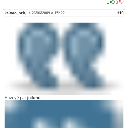
1
0
keitaro_bzh
,
le 26/06/2009 à 15h22
#10
Envoyé par
jcilund