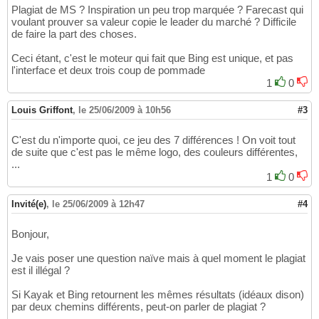
Plagiat de MS ? Inspiration un peu trop marquée ? Farecast qui
voulant prouver sa valeur copie le leader du marché ? Difficile
de faire la part des choses.
Ceci étant, c'est le moteur qui fait que Bing est unique, et pas
l'interface et deux trois coup de pommade
1
0
Louis Griffont
,
le 25/06/2009 à 10h56
#3
C'est du n'importe quoi, ce jeu des 7 différences ! On voit tout
de suite que c'est pas le même logo, des couleurs différentes,
...
1
0
Invité(e)
,
le 25/06/2009 à 12h47
#4
Bonjour,
Je vais poser une question naïve mais à quel moment le plagiat
est il illégal ?
Si Kayak et Bing retournent les mêmes résultats (idéaux dison)
par deux chemins différents, peut-on parler de plagiat ?