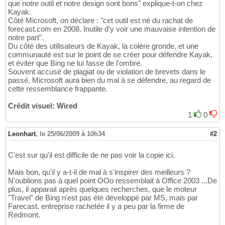
que notre outil et notre design sont bons" explique-t-on chez
Kayak.
Côté Microsoft, on déclare : "cet outil est né du rachat de
forecast.com en 2008. Inutile d'y voir une mauvaise intention de
notre part".
Du côté des utilisateurs de Kayak, la colère gronde, et une
communauté est sur le point de se créer pour défendre Kayak,
et éviter que Bing ne lui fasse de l'ombre.
Souvent accusé de plagiat ou de violation de brevets dans le
passé, Microsoft aura bien du mal à se défendre, au regard de
cette ressemblance frappante.
Crédit visuel: Wired
1
0
Leonhart
,
le 25/06/2009 à 10h34
#2
C'est sur qu'il est difficile de ne pas voir la copie ici.
Mais bon, qu'il y a-t-il de mal à s'inspirer des meilleurs ?
N'oublions pas à quel point OOo ressemblait à Office 2003 ...De
plus, il apparait après quelques recherches, que le moteur
"Travel" de Bing n'est pas été développé par MS, mais par
Farecast, entreprise rachetée il y a peu par la firme de
Redmont.