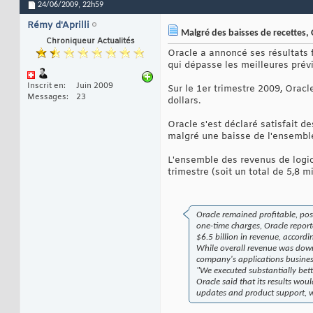
24/06/2009,
22h59
Rémy d'Aprilli
Malgré des baisses de recettes, 
Chroniqueur Actualités
Oracle a annoncé ses résultats f
qui dépasse les meilleures prévi
Inscrit en
Juin 2009
Sur le 1er trimestre 2009, Oracle
Messages
23
dollars.
Oracle s'est déclaré satisfait d
malgré une baisse de l'ensemble
L'ensemble des revenus de logici
trimestre (soit un total de 5,8 mi
Oracle remained profitable, pos
one-time charges, Oracle repor
$6.5 billion in revenue, accord
While overall revenue was down 
company's applications busines
"We executed substantially bette
Oracle said that its results wou
updates and product support, wa