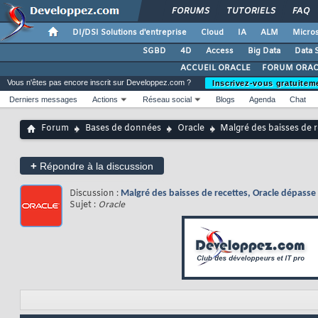
FORUMS
TUTORIELS
FAQ
DI/DSI Solutions d'entreprise
Cloud
IA
ALM
Micros
SGBD
4D
Access
Big Data
Data 
ACCUEIL ORACLE
FORUM ORAC
Vous n'êtes pas encore inscrit sur Developpez.com ?
Inscrivez-vous gratuitem
Derniers messages
Actions
Réseau social
Blogs
Agenda
Chat
Forum
Bases de données
Oracle
Malgré des baisses de r
+
Répondre à la discussion
Discussion :
Malgré des baisses de recettes, Oracle dépasse 
Sujet :
Oracle