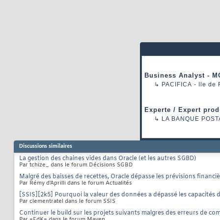
Business Analyst - M
↳
PACIFICA
- Ile de
Experte / Expert prod
↳
LA BANQUE POST
Discussions similaires
La gestion des chaines vides dans Oracle (et les autres SGBD)
Par tchize_ dans le forum Décisions SGBD
Malgré des baisses de recettes, Oracle dépasse les prévisions financi
Par Rémy d'Aprilli dans le forum Actualités
[SSIS][2k5] Pourquoi la valeur des données a dépassé les capacités d
Par clementratel dans le forum SSIS
Continuer le build sur les projets suivants malgres des erreurs de co
Par =FdK= dans le forum Maven