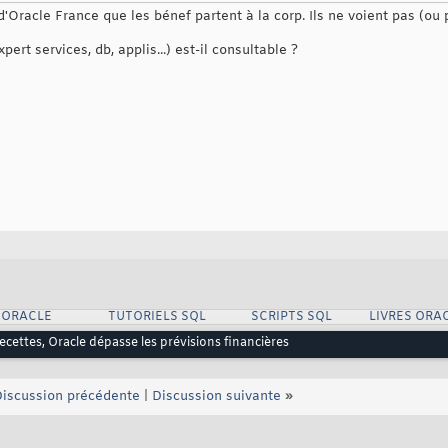
racle France que les bénef partent à la corp. Ils ne voient pas (ou pe
ert services, db, applis...) est-il consultable ?
 ORACLE
TUTORIELS SQL
SCRIPTS SQL
LIVRES ORA
ecettes, Oracle dépasse les prévisions financières
iscussion précédente
|
Discussion suivante
»