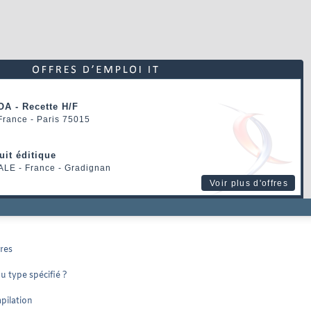
OA - Recette H/F
 France - Paris 75015
uit éditique
ALE
- France - Gradignan
Voir plus d'offres
ères
u type spécifié ?
mpilation