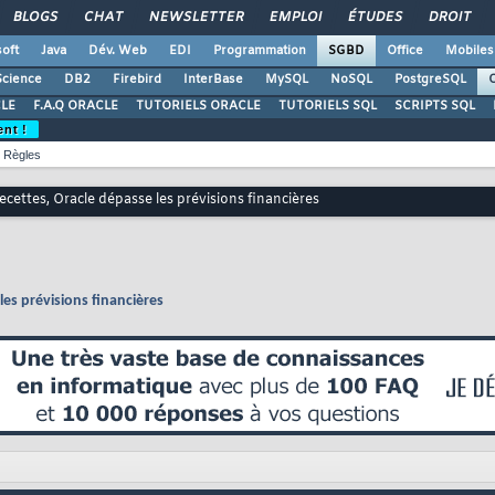
BLOGS
CHAT
NEWSLETTER
EMPLOI
ÉTUDES
DROIT
oft
Java
Dév. Web
EDI
Programmation
SGBD
Office
Mobiles
Science
DB2
Firebird
InterBase
MySQL
NoSQL
PostgreSQL
O
LE
F.A.Q ORACLE
TUTORIELS ORACLE
TUTORIELS SQL
SCRIPTS SQL
ent !
Règles
ecettes, Oracle dépasse les prévisions financières
les prévisions financières