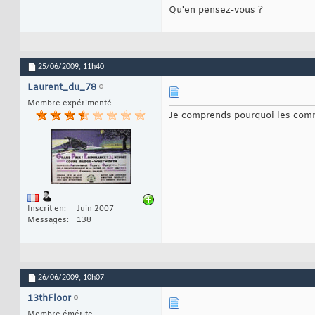
Qu'en pensez-vous ?
25/06/2009,
11h40
Laurent_du_78
Membre expérimenté
Je comprends pourquoi les comm
Inscrit en
Juin 2007
Messages
138
26/06/2009,
10h07
13thFloor
Membre émérite