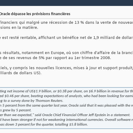
Oracle dépasse les prévisions financières
inanciers qui malgré une récession de 13 % dans la vente de nouveaux 
sions en la matière.
 est resté rentable, affichant un bénéfice net de 1,9 milliard de dolla
es résultats, notamment en Europe, où son chiffre d'affaire de la bra
 de ses revenus de 5% par rapport au 1er trimestre 2008.
els, y compris les nouvelles licences, mises à jour et support produi
lliards de dollars US).
ting net income of US$1.9 billion, or $0.38 per share, on $6.9 billion in revenue for 
ted $0.46 per share, beating expectations of analysts, who had been looking for earn
ing to a survey done by Thomson Reuters.
5 percent from the same quarter last year, Oracle said that it was pleased with the re
s grew by 5 percent.
r than we expected," said Oracle Chief Financial Officer Jeff Epstein in a statement.
ld have been stronger if not for weakening international currencies. Overall software 
s down 3 percent for the quarter, totalling $5.8 billion.