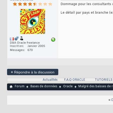
Dommage pour les consultants d'O
Le détail par pays et branche (exp
DBA Oracle freelance
Inscrit en
Janvier 2005
Messages
670
+
Répondre à la discussion
Actualités
F.A.Q ORACLE
TUTORIELS
Forum
Bases de données
Oracle
Malgré des baisses de r
«
D