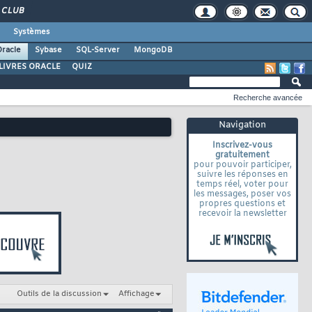
CLUB
Systèmes
racle
Sybase
SQL-Server
MongoDB
LIVRES ORACLE
QUIZ
Recherche avancée
Navigation
Inscrivez-vous
gratuitement
pour pouvoir participer,
suivre les réponses en
temps réel, voter pour
les messages, poser vos
propres questions et
recevoir la newsletter
Outils de la discussion
Affichage