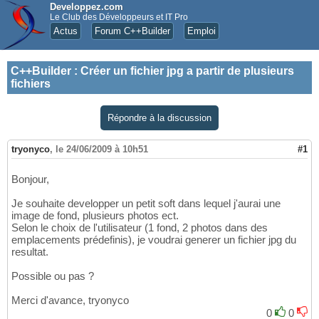
Developpez.com
Le Club des Développeurs et IT Pro
Actus
Forum C++Builder
Emploi
C++Builder
:
Créer un fichier jpg a partir de plusieurs
fichiers
Répondre à la discussion
tryonyco
,
le 24/06/2009 à 10h51
#1
Bonjour,
Je souhaite developper un petit soft dans lequel j'aurai une
image de fond, plusieurs photos ect.
Selon le choix de l'utilisateur (1 fond, 2 photos dans des
emplacements prédefinis), je voudrai generer un fichier jpg du
resultat.
Possible ou pas ?
Merci d'avance, tryonyco
0
0