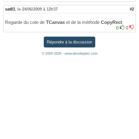
sat83
,
le 24/06/2009 à 12h37
#2
Regarde du cote de
TCanvas
et de la méthode
CopyRect
0
0
Répondre à la discussion
© 2000-2026 - www.developpez.com