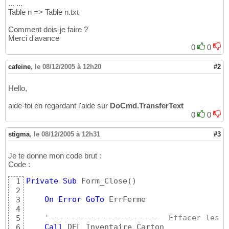
... ...
Table n => Table n.txt
Comment dois-je faire ?
Merci d'avance
0
0
cafeine
,
le 08/12/2005 à 12h20
#2
Hello,
aide-toi en regardant l'aide sur
DoCmd.TransferText
0
0
stigma
,
le 08/12/2005 à 12h31
#3
Je te donne mon code brut :
Code :
Private
Sub
 Form_Close
(
)
1
2
On
Error
GoTo
 ErrFerme

3
4
'------------------------  Effacer les a
5
Call
 DEL_Inventaire_Carton

6