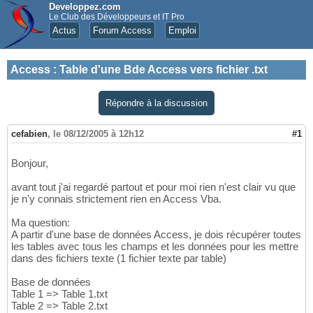
Developpez.com
Le Club des Développeurs et IT Pro
Actus
Forum Access
Emploi
Access
:
Table d'une Bde Access vers fichier .txt
Répondre à la discussion
cefabien
,
le 08/12/2005 à 12h12
#1
Bonjour,
avant tout j'ai regardé partout et pour moi rien n'est clair vu que
je n'y connais strictement rien en Access Vba.
Ma question:
A partir d'une base de données Access, je dois récupérer toutes
les tables avec tous les champs et les données pour les mettre
dans des fichiers texte (1 fichier texte par table)
Base de données
Table 1 => Table 1.txt
Table 2 => Table 2.txt