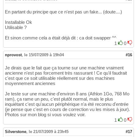
En partant du principe que ce n'est pas un fake... (doute....)
Installable Ok
Utilisable ?
Et sinon comme cela a était déjà dit : ca doit swapper ^^
1
0
nprovost
,
le 15/07/2009 à 19h04
#16
Je dirais que le fait que ça tourne sur une machine vraiment
ancienne n'est pas forcement très rassurant ! Ce qu'il faudrait
c'est que ce soit utilisable réellement sur des machines
moyennement anciennes
Je teste sur une machine d'environ 8 ans (Athlon 1Go, 768 Mo
ram), ça rame un peu, c'est plutôt normal, mais le plus
inquiétant c'est qu'aucun périphérique n'a été reconnu d'entrée
(je pense que c'est en cours de correction vu les mises à jour).
Photos sur mon blog si vous voulez voir.
1
0
Silverstone
,
le 21/07/2009 à 23h45
#17