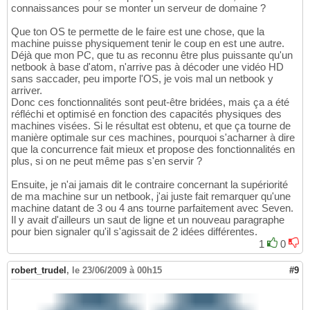
connaissances pour se monter un serveur de domaine ?
Que ton OS te permette de le faire est une chose, que la
machine puisse physiquement tenir le coup en est une autre.
Déjà que mon PC, que tu as reconnu être plus puissante qu'un
netbook à base d'atom, n'arrive pas à décoder une vidéo HD
sans saccader, peu importe l'OS, je vois mal un netbook y
arriver.
Donc ces fonctionnalités sont peut-être bridées, mais ça a été
réfléchi et optimisé en fonction des capacités physiques des
machines visées. Si le résultat est obtenu, et que ça tourne de
manière optimale sur ces machines, pourquoi s'acharner à dire
que la concurrence fait mieux et propose des fonctionnalités en
plus, si on ne peut même pas s'en servir ?
Ensuite, je n'ai jamais dit le contraire concernant la supériorité
de ma machine sur un netbook, j'ai juste fait remarquer qu'une
machine datant de 3 ou 4 ans tourne parfaitement avec Seven.
Il y avait d'ailleurs un saut de ligne et un nouveau paragraphe
pour bien signaler qu'il s'agissait de 2 idées différentes.
1
0
robert_trudel
,
le 23/06/2009 à 00h15
#9