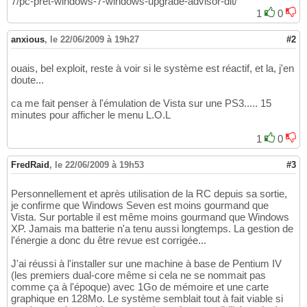
7/pc-pret-windows-7-windows-upgrade-advisor-dit/
1
0
anxious
,
le 22/06/2009 à 19h27
#2
ouais, bel exploit, reste à voir si le système est réactif, et la, j'en
doute...
ca me fait penser à l'émulation de Vista sur une PS3..... 15
minutes pour afficher le menu L.O.L
1
0
FredRaid
,
le 22/06/2009 à 19h53
#3
Personnellement et après utilisation de la RC depuis sa sortie,
je confirme que Windows Seven est moins gourmand que
Vista. Sur portable il est même moins gourmand que Windows
XP. Jamais ma batterie n'a tenu aussi longtemps. La gestion de
l'énergie a donc du être revue est corrigée...
J'ai réussi à l'installer sur une machine à base de Pentium IV
(les premiers dual-core même si cela ne se nommait pas
comme ça à l'époque) avec 1Go de mémoire et une carte
graphique en 128Mo. Le système semblait tout à fait viable si