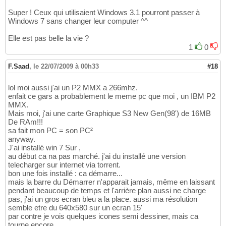
Super ! Ceux qui utilisaient Windows 3.1 pourront passer à
Windows 7 sans changer leur computer ^^
Elle est pas belle la vie ?
1
0
F.Saad
,
le 22/07/2009 à 00h33
#18
lol moi aussi j'ai un P2 MMX a 266mhz.
enfait ce gars a probablement le meme pc que moi , un IBM P2
MMX.
Mais moi, j'ai une carte Graphique S3 New Gen(98') de 16MB
De RAm!!!
sa fait mon PC = son PC²
anyway.
J'ai installé win 7 Sur ,
au début ca na pas marché. j'ai du installé une version
telecharger sur internet via torrent.
bon une fois installé : ca démarre...
mais la barre du Démarrer n'apparait jamais, même en laissant
pendant beaucoup de temps et l'arrière plan aussi ne charge
pas, j'ai un gros ecran bleu a la place. aussi ma résolution
semble etre du 640x580 sur un ecran 15'
par contre je vois quelques icones semi dessiner, mais ca
tourne encore.