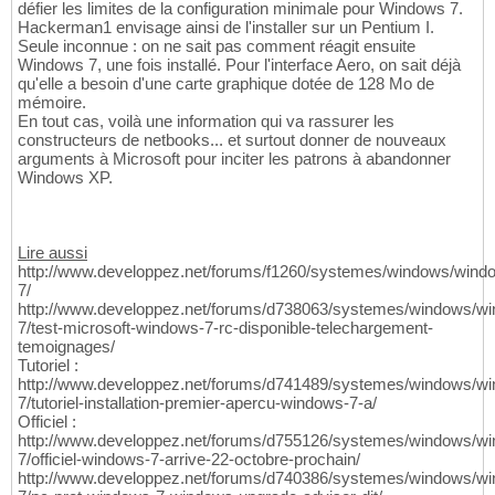
défier les limites de la configuration minimale pour Windows 7.
Hackerman1 envisage ainsi de l'installer sur un Pentium I.
Seule inconnue : on ne sait pas comment réagit ensuite
Windows 7, une fois installé. Pour l'interface Aero, on sait déjà
qu'elle a besoin d'une carte graphique dotée de 128 Mo de
mémoire.
En tout cas, voilà une information qui va rassurer les
constructeurs de netbooks... et surtout donner de nouveaux
arguments à Microsoft pour inciter les patrons à abandonner
Windows XP.
Lire aussi
http://www.developpez.net/forums/f1260/systemes/windows/wind
7/
http://www.developpez.net/forums/d738063/systemes/windows/w
7/test-microsoft-windows-7-rc-disponible-telechargement-
temoignages/
Tutoriel :
http://www.developpez.net/forums/d741489/systemes/windows/w
7/tutoriel-installation-premier-apercu-windows-7-a/
Officiel :
http://www.developpez.net/forums/d755126/systemes/windows/w
7/officiel-windows-7-arrive-22-octobre-prochain/
http://www.developpez.net/forums/d740386/systemes/windows/w