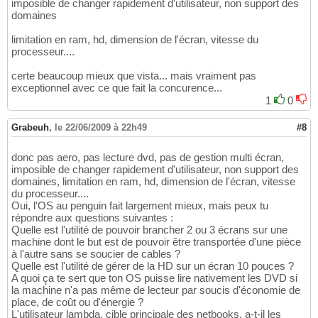
imposible de changer rapidement d'utilisateur, non support des
domaines
limitation en ram, hd, dimension de l'écran, vitesse du
processeur....
certe beaucoup mieux que vista... mais vraiment pas
exceptionnel avec ce que fait la concurence...
1
0
Grabeuh
,
le 22/06/2009 à 22h49
#8
donc pas aero, pas lecture dvd, pas de gestion multi écran,
imposible de changer rapidement d'utilisateur, non support des
domaines, limitation en ram, hd, dimension de l'écran, vitesse
du processeur....
Oui, l'OS au penguin fait largement mieux, mais peux tu
répondre aux questions suivantes :
Quelle est l'utilité de pouvoir brancher 2 ou 3 écrans sur une
machine dont le but est de pouvoir être transportée d'une pièce
à l'autre sans se soucier de cables ?
Quelle est l'utilité de gérer de la HD sur un écran 10 pouces ?
A quoi ça te sert que ton OS puisse lire nativement les DVD si
la machine n'a pas même de lecteur par soucis d'économie de
place, de coût ou d'énergie ?
L'utilisateur lambda, cible principale des netbooks, a-t-il les