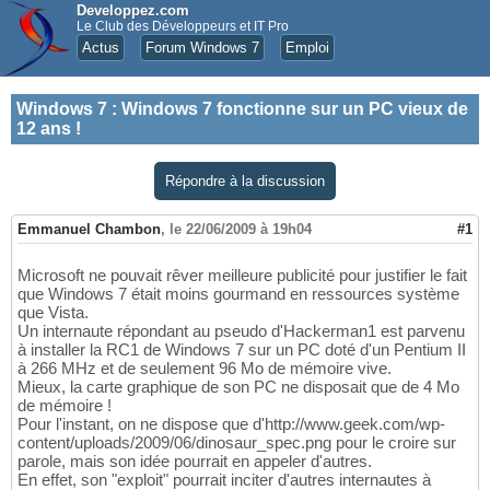
Developpez.com
Le Club des Développeurs et IT Pro
Actus
Forum Windows 7
Emploi
Windows 7
:
Windows 7 fonctionne sur un PC vieux de
12 ans !
Répondre à la discussion
Emmanuel Chambon
,
le 22/06/2009 à 19h04
#1
Microsoft ne pouvait rêver meilleure publicité pour justifier le fait
que Windows 7 était moins gourmand en ressources système
que Vista.
Un internaute répondant au pseudo d'Hackerman1 est parvenu
à installer la RC1 de Windows 7 sur un PC doté d'un Pentium II
à 266 MHz et de seulement 96 Mo de mémoire vive.
Mieux, la carte graphique de son PC ne disposait que de 4 Mo
de mémoire !
Pour l'instant, on ne dispose que d'http://www.geek.com/wp-
content/uploads/2009/06/dinosaur_spec.png pour le croire sur
parole, mais son idée pourrait en appeler d'autres.
En effet, son "exploit" pourrait inciter d'autres internautes à