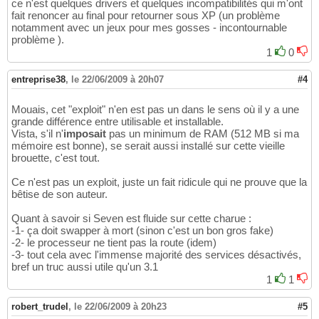
ce n'est quelques drivers et quelques incompatibilités qui m'ont
fait renoncer au final pour retourner sous XP (un problème
notamment avec un jeux pour mes gosses - incontournable
problème ).
1
0
entreprise38
,
le 22/06/2009 à 20h07
#4
Mouais, cet "exploit" n'en est pas un dans le sens où il y a une
grande différence entre utilisable et installable.
Vista, s'il n'
imposait
pas un minimum de RAM (512 MB si ma
mémoire est bonne), se serait aussi installé sur cette vieille
brouette, c'est tout.
Ce n'est pas un exploit, juste un fait ridicule qui ne prouve que la
bêtise de son auteur.
Quant à savoir si Seven est fluide sur cette charue :
-1- ça doit swapper à mort (sinon c'est un bon gros fake)
-2- le processeur ne tient pas la route (idem)
-3- tout cela avec l'immense majorité des services désactivés,
bref un truc aussi utile qu'un 3.1
1
1
robert_trudel
,
le 22/06/2009 à 20h23
#5