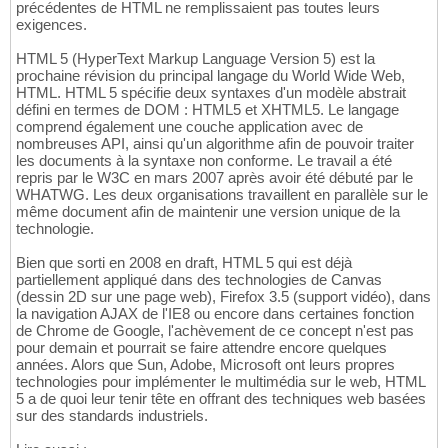
précédentes de HTML ne remplissaient pas toutes leurs
exigences.
HTML 5 (HyperText Markup Language Version 5) est la
prochaine révision du principal langage du World Wide Web,
HTML. HTML 5 spécifie deux syntaxes d'un modèle abstrait
défini en termes de DOM : HTML5 et XHTML5. Le langage
comprend également une couche application avec de
nombreuses API, ainsi qu'un algorithme afin de pouvoir traiter
les documents à la syntaxe non conforme. Le travail a été
repris par le W3C en mars 2007 après avoir été débuté par le
WHATWG. Les deux organisations travaillent en parallèle sur le
même document afin de maintenir une version unique de la
technologie.
Bien que sorti en 2008 en draft, HTML 5 qui est déjà
partiellement appliqué dans des technologies de Canvas
(dessin 2D sur une page web), Firefox 3.5 (support vidéo), dans
la navigation AJAX de l'IE8 ou encore dans certaines fonction
de Chrome de Google, l'achèvement de ce concept n'est pas
pour demain et pourrait se faire attendre encore quelques
années. Alors que Sun, Adobe, Microsoft ont leurs propres
technologies pour implémenter le multimédia sur le web, HTML
5 a de quoi leur tenir tête en offrant des techniques web basées
sur des standards industriels.