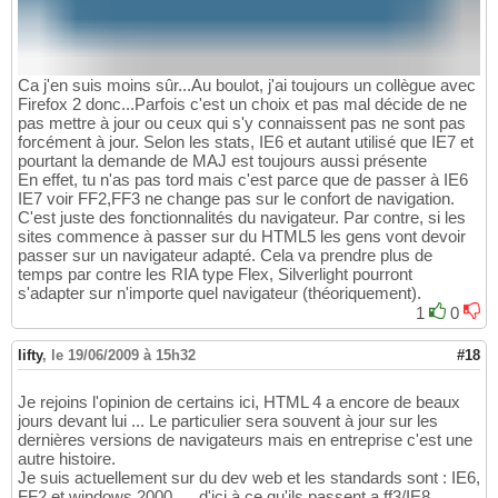
Ca j'en suis moins sûr...Au boulot, j'ai toujours un collègue avec
Firefox 2 donc...Parfois c'est un choix et pas mal décide de ne
pas mettre à jour ou ceux qui s'y connaissent pas ne sont pas
forcément à jour. Selon les stats, IE6 et autant utilisé que IE7 et
pourtant la demande de MAJ est toujours aussi présente
En effet, tu n'as pas tord mais c'est parce que de passer à IE6
IE7 voir FF2,FF3 ne change pas sur le confort de navigation.
C'est juste des fonctionnalités du navigateur. Par contre, si les
sites commence à passer sur du HTML5 les gens vont devoir
passer sur un navigateur adapté. Cela va prendre plus de
temps par contre les RIA type Flex, Silverlight pourront
s'adapter sur n'importe quel navigateur (théoriquement).
1
0
lifty
,
le 19/06/2009 à 15h32
#18
Je rejoins l'opinion de certains ici, HTML 4 a encore de beaux
jours devant lui ... Le particulier sera souvent à jour sur les
dernières versions de navigateurs mais en entreprise c'est une
autre histoire.
Je suis actuellement sur du dev web et les standards sont : IE6,
FF2 et windows 2000 .... d'ici à ce qu'ils passent a ff3/IE8