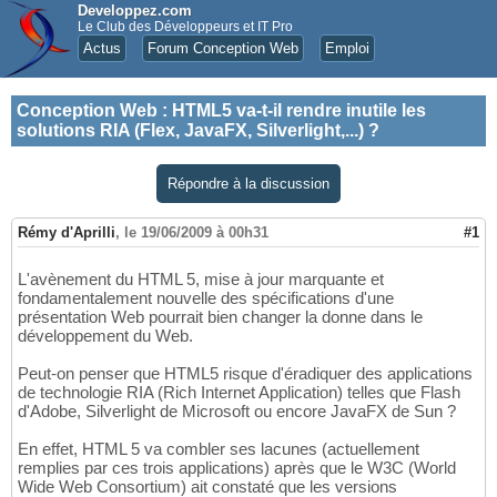
Developpez.com
Le Club des Développeurs et IT Pro
Actus
Forum Conception Web
Emploi
Conception Web
:
HTML5 va-t-il rendre inutile les
solutions RIA (Flex, JavaFX, Silverlight,...) ?
Répondre à la discussion
Rémy d'Aprilli
,
le 19/06/2009 à 00h31
#1
L'avènement du HTML 5, mise à jour marquante et
fondamentalement nouvelle des spécifications d'une
présentation Web pourrait bien changer la donne dans le
développement du Web.
Peut-on penser que HTML5 risque d'éradiquer des applications
de technologie RIA (Rich Internet Application) telles que Flash
d'Adobe, Silverlight de Microsoft ou encore JavaFX de Sun ?
En effet, HTML 5 va combler ses lacunes (actuellement
remplies par ces trois applications) après que le W3C (World
Wide Web Consortium) ait constaté que les versions