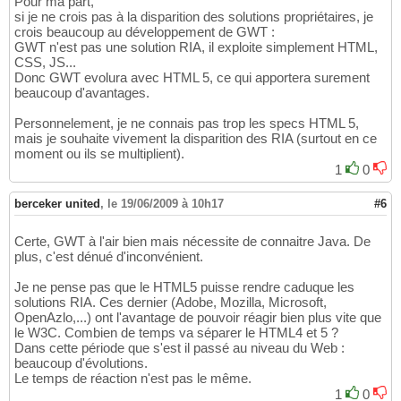
Pour ma part,
si je ne crois pas à la disparition des solutions propriétaires, je
crois beaucoup au développement de GWT :
GWT n'est pas une solution RIA, il exploite simplement HTML,
CSS, JS...
Donc GWT evolura avec HTML 5, ce qui apportera surement
beaucoup d'avantages.
Personnelement, je ne connais pas trop les specs HTML 5,
mais je souhaite vivement la disparition des RIA (surtout en ce
moment ou ils se multiplient).
1
0
berceker united
,
le 19/06/2009 à 10h17
#6
Certe, GWT à l'air bien mais nécessite de connaitre Java. De
plus, c'est dénué d'inconvénient.
Je ne pense pas que le HTML5 puisse rendre caduque les
solutions RIA. Ces dernier (Adobe, Mozilla, Microsoft,
OpenAzlo,...) ont l'avantage de pouvoir réagir bien plus vite que
le W3C. Combien de temps va séparer le HTML4 et 5 ?
Dans cette période que s'est il passé au niveau du Web :
beaucoup d'évolutions.
Le temps de réaction n'est pas le même.
1
0