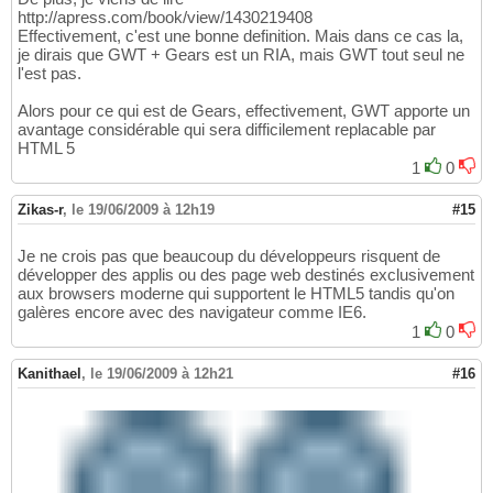
http://apress.com/book/view/1430219408
Effectivement, c'est une bonne definition. Mais dans ce cas la,
je dirais que GWT + Gears est un RIA, mais GWT tout seul ne
l'est pas.
Alors pour ce qui est de Gears, effectivement, GWT apporte un
avantage considérable qui sera difficilement replacable par
HTML 5
1
0
Zikas-r
,
le 19/06/2009 à 12h19
#15
Je ne crois pas que beaucoup du développeurs risquent de
développer des applis ou des page web destinés exclusivement
aux browsers moderne qui supportent le HTML5 tandis qu'on
galères encore avec des navigateur comme IE6.
1
0
Kanithael
,
le 19/06/2009 à 12h21
#16