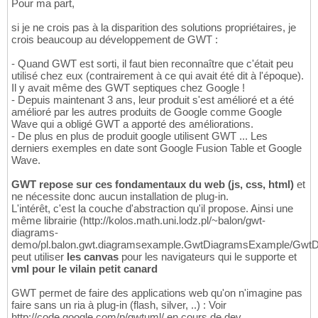
Pour ma part,
si je ne crois pas à la disparition des solutions propriétaires, je
crois beaucoup au développement de GWT :
- Quand GWT est sorti, il faut bien reconnaître que c'était peu
utilisé chez eux (contrairement à ce qui avait été dit à l'époque).
Il y avait même des GWT septiques chez Google !
- Depuis maintenant 3 ans, leur produit s'est amélioré et a été
amélioré par les autres produits de Google comme Google
Wave qui a obligé GWT a apporté des améliorations.
- De plus en plus de produit google utilisent GWT ... Les
derniers exemples en date sont Google Fusion Table et Google
Wave.
GWT repose sur ces fondamentaux du web (js, css, html)
et
ne nécessite donc aucun installation de plug-in.
L'intérêt, c'est la couche d'abstraction qu'il propose. Ainsi une
même librairie (http://kolos.math.uni.lodz.pl/~balon/gwt-
diagrams-
demo/pl.balon.gwt.diagramsexample.GwtDiagramsExample/GwtD
peut utiliser
les canvas
pour les navigateurs qui le supporte et
vml pour le vilain petit canard
GWT permet de faire des applications web qu'on n'imagine pas
faire sans un ria à plug-in (flash, silver, ..) : Voir
http://code.google.com/p/gwtuml/ en cours de dev ...