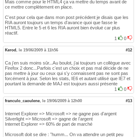
Mais comme pour le HTML4 ça va mettre du temps avant de
ce mettre complètement en place.
C'est pour cela que dans mon post précédent je disais que les
RIA auront toujours un temps d'avance quoi que fasse le
HTML5. Entre le 5 et 6 les RIA auront bien évolué car plus
réactif.
1
0
Kerod
,
le 19/06/2009 à 11h56
#12
Ca j'en suis moins sûr...Au boulot, j'ai toujours un collègue avec
Firefox 2 donc...Parfois c'est un choix et pas mal décide de ne
pas mettre à jour ou ceux qui s'y connaissent pas ne sont pas
forcément à jour. Selon les stats, IE6 et autant utilisé que IE7 et
pourtant la demande de MAJ est toujours aussi présente
1
0
franculo_caoulene
,
le 19/06/2009 à 12h00
#13
Internet Explorer => Microsoft => ne gagne pas d'argent
Silverlight => Microsoft => gagne de l'argent
Internet Explorer => 60% de part de marché
Microsoft doit se dire : "humm... On va attendre un petit peu