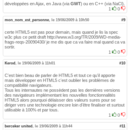
développées en Ajax, en Java (via
GWT
) ou en C++ (via NaCl).
1
0
mon_nom_est_personne
,
le 19/06/2009 à 10h50
#9
certe HTML5 est pas pour demain, mais quand je lis la spec
w3c plus ce petit draft http://www.w3.org/TR/2009/WD-media-
frags-reqs-20090430/ je me dis que ca va faire mal quand ca va
sortir.
1
0
Kerod
,
le 19/06/2009 à 11h01
#10
C'est bien beau de parler de HTML5 et tout ce qu'il apporte
mais développer en HTML5 c'est oublier les problèmes de
compatibilité navigateurs.
Tous les internautes ne possèdent pas les dernières versions
des navigateurs implémentant les nouvelles fonctionnalités
HTML5 alors pourquoi délaisser des valeurs sures pour se
diriger vers une technologie encore loin d'être finaliser et surtout
utilisable à 100% et par tous.
1
0
berceker united
,
le 19/06/2009 à 11h44
#11