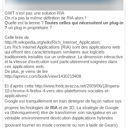
GWT n'est pas une solution RIA
On n'a pas la même définition de RIA alors !
Quelle est la tienne ?
Toutes celles qui nécessitent un plug-in
?
un plug-in propriétaire ?
Celle tirée de
http://fr.wikipedia.org/wiki/Rich_Internet_Application:
Les Rich Internet Applications (RIA) sont des applications web
qui offrent des caractéristiques similaires aux logiciels
traditionnels installés sur un ordinateur. La dimension interactive
et la vitesse d'exécution sont particulièrement soignées dans
ces applications web.
De plus, je viens de lire
http://apress.com/book/view/1430219408
Et d'après cette http://www.fredcavazza.net/2009/06/18/opera-
10-chrome-4-firefox-4-vers-des-plateformes-sociales-et-
applicatives/ :
Google est tranquillement en train dintégrer de façon native ses
propres technologies de
RIA
et de 3D. La stratégie de Google
va (théoriquement) être de transformer son navigateur en un
véritable environnement dexécution dapplications hybrides
(pouvant tourner en mode connecté ou non à laide de Gears)