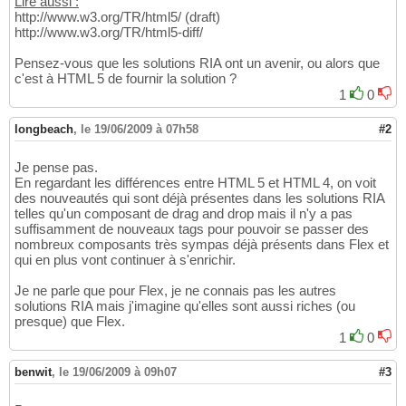
Lire aussi :
http://www.w3.org/TR/html5/ (draft)
http://www.w3.org/TR/html5-diff/
Pensez-vous que les solutions RIA ont un avenir, ou alors que
c'est à HTML 5 de fournir la solution ?
1
0
longbeach
,
le 19/06/2009 à 07h58
#2
Je pense pas.
En regardant les différences entre HTML 5 et HTML 4, on voit
des nouveautés qui sont déjà présentes dans les solutions RIA
telles qu'un composant de drag and drop mais il n'y a pas
suffisamment de nouveaux tags pour pouvoir se passer des
nombreux composants très sympas déjà présents dans Flex et
qui en plus vont continuer à s'enrichir.
Je ne parle que pour Flex, je ne connais pas les autres
solutions RIA mais j'imagine qu'elles sont aussi riches (ou
presque) que Flex.
1
0
benwit
,
le 19/06/2009 à 09h07
#3