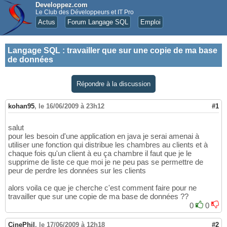
Developpez.com
Le Club des Développeurs et IT Pro
Actus
Forum Langage SQL
Emploi
Langage SQL
:
travailler que sur une copie de ma base
de données
Répondre à la discussion
kohan95
,
le 16/06/2009 à 23h12
#1
salut
pour les besoin d'une application en java je serai amenai à
utiliser une fonction qui distribue les chambres au clients et à
chaque fois qu'un client à eu ça chambre il faut que je le
supprime de liste ce que moi je ne peu pas se permettre de
peur de perdre les données sur les clients
alors voila ce que je cherche c'est comment faire pour ne
travailler que sur une copie de ma base de données ??
0
0
CinePhil
,
le 17/06/2009 à 12h18
#2