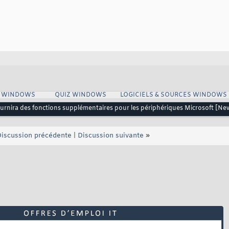
S WINDOWS
QUIZ WINDOWS
LOGICIELS & SOURCES WINDOWS
rnira des fonctions supplémentaires pour les périphériques Microsoft [Ne
iscussion précédente
|
Discussion suivante
»