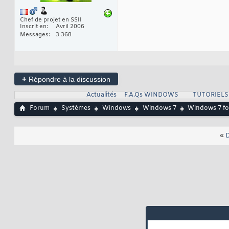
Chef de projet en SSII
Inscrit en
Avril 2006
Messages
3 368
+
Répondre à la discussion
Actualités
F.A.Qs WINDOWS
TUTORIEL
Forum
Systèmes
Windows
Windows 7
Windows 7 fou
«
D