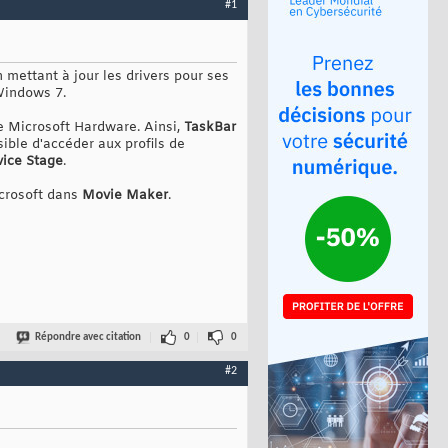
#1
 mettant à jour les drivers pour ses
 Windows 7.
e Microsoft Hardware. Ainsi,
TaskBar
sible d'accéder aux profils de
ice Stage
.
crosoft dans
Movie Maker
.
Répondre avec citation
0
0
#2