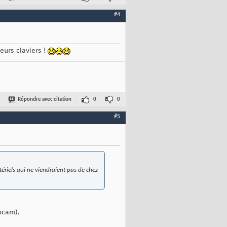
#4
eurs claviers !
Répondre avec citation
0
0
#5
tériels qui ne viendraient pas de chez
bcam).