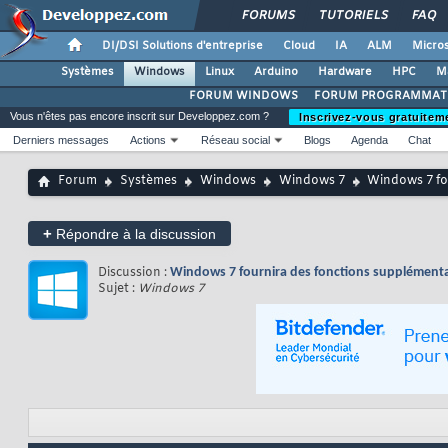
FORUMS
TUTORIELS
FAQ
DI/DSI Solutions d'entreprise
Cloud
IA
ALM
Micros
Systèmes
Windows
Linux
Arduino
Hardware
HPC
M
FORUM WINDOWS
FORUM PROGRAMMAT
Vous n'êtes pas encore inscrit sur Developpez.com ?
Inscrivez-vous gratuitem
Derniers messages
Actions
Réseau social
Blogs
Agenda
Chat
Forum
Systèmes
Windows
Windows 7
Windows 7 fou
+
Répondre à la discussion
Discussion :
Windows 7 fournira des fonctions supplémenta
Sujet :
Windows 7