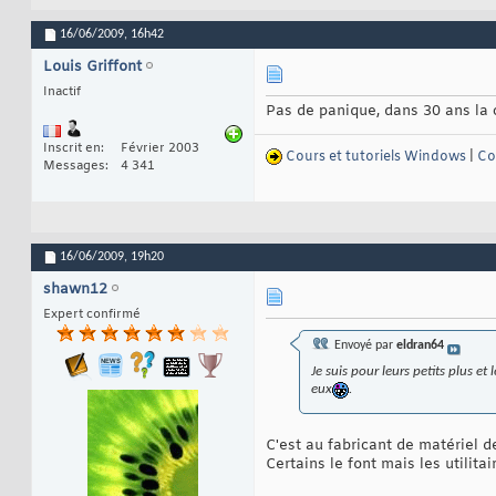
16/06/2009,
16h42
Louis Griffont
Inactif
Pas de panique, dans 30 ans la c
Inscrit en
Février 2003
Cours et tutoriels Windows
|
Co
Messages
4 341
16/06/2009,
19h20
shawn12
Expert confirmé
Envoyé par
eldran64
Je suis pour leurs petits plus e
eux
.
C'est au fabricant de matériel de 
Certains le font mais les utili