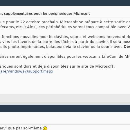
ns supplémentaires pour les périphériques Microsoft
e pour le 22 octobre prochain. Microsoft se prépare à cette sortie en
 lifecams, etc...) Ainsi, ces périphériques seront tous compatible avec
 fonctions nouvelles pour le claviers, souris et webcams provenant d
 vers les favoris de la barre des tâches à partir du clavier. Il sera pos
eils photo, imprimantes, baladeurs via le clavier ou la souris avec
Dev
aires seront également disponibles pour les webcams LifeCam de Mi
riques sont dors et déjà disponibles sur le site de Microsoft :
ware/windows7/support.mspx
 servi que par soi-même