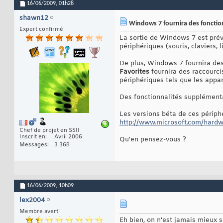
16/06/2009,
01h28
shawn12
Windows 7 fournira des fonctio
Expert confirmé
La sortie de Windows 7 est prévu
périphériques (souris, claviers,
De plus, Windows 7 fournira des
Favorites
fournira des raccourcis
périphériques tels que les appar
Des fonctionnalités supplément
Les versions béta de ces périphé
http://www.microsoft.com/hard
Chef de projet en SSII
Inscrit en
Avril 2006
Qu'en pensez-vous ?
Messages
3 368
16/06/2009,
10h09
lex2004
Membre averti
Eh bien, on n'est jamais mieux