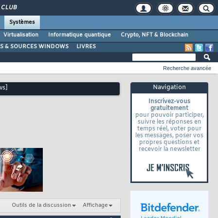
CLUB
Systèmes
Virtualisation
Informatique quantique
Crypto, NFT & Blockchain
LS & SOURCES WINDOWS
LIVRES
Recherche avancée
Navigation
ws]
Inscrivez-vous
gratuitement
pour pouvoir participer,
suivre les réponses en
temps réel, voter pour
les messages, poser vos
propres questions et
recevoir la newsletter
Outils de la discussion
Affichage