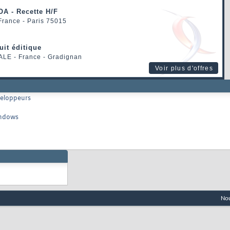
OA - Recette H/F
 France - Paris 75015
uit éditique
ALE
- France - Gradignan
Voir plus d'offres
veloppeurs
Windows
Nou