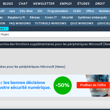
BLOGS
CHAT
NEWSLETTER
EMPLOI
ÉTUDES
DROIT
oft
Java
Dév. Web
EDI
Programmation
SGBD
Office
Mobiles
ac
Raspberry Pi
Réseau
Green IT
Sécurité
Systèmes embarqués
ION
FAQ WINDOWS
TUTORIELS WINDOWS
QUIZ WINDOWS
LOGICIE
ent !
Règles
rnira des fonctions supplémentaires pour les périphériques Microsoft [Ne
ires pour les périphériques Microsoft [News]