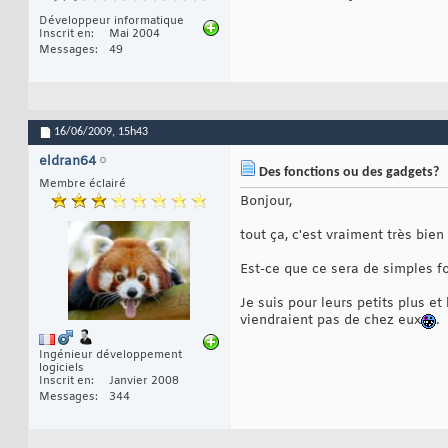
Développeur informatique
Inscrit en
Mai 2004
Messages
49
16/06/2009,
15h43
eldran64
Des fonctions ou des gadgets?
Membre éclairé
Bonjour,
tout ça, c'est vraiment très bie
Est-ce que ce sera de simples fo
Je suis pour leurs petits plus e
viendraient pas de chez eux
.
Ingénieur développement
logiciels
Inscrit en
Janvier 2008
Messages
344