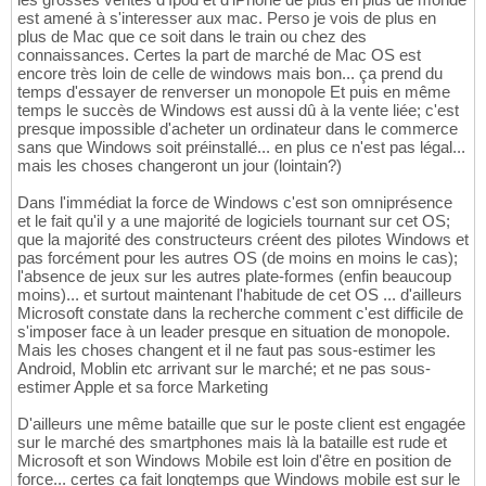
est amené à s'interesser aux mac. Perso je vois de plus en
plus de Mac que ce soit dans le train ou chez des
connaissances. Certes la part de marché de Mac OS est
encore très loin de celle de windows mais bon... ça prend du
temps d'essayer de renverser un monopole Et puis en même
temps le succès de Windows est aussi dû à la vente liée; c'est
presque impossible d'acheter un ordinateur dans le commerce
sans que Windows soit préinstallé... en plus ce n'est pas légal...
mais les choses changeront un jour (lointain?)
Dans l'immédiat la force de Windows c'est son omniprésence
et le fait qu'il y a une majorité de logiciels tournant sur cet OS;
que la majorité des constructeurs créent des pilotes Windows et
pas forcément pour les autres OS (de moins en moins le cas);
l'absence de jeux sur les autres plate-formes (enfin beaucoup
moins)... et surtout maintenant l'habitude de cet OS ... d'ailleurs
Microsoft constate dans la recherche comment c'est difficile de
s'imposer face à un leader presque en situation de monopole.
Mais les choses changent et il ne faut pas sous-estimer les
Android, Moblin etc arrivant sur le marché; et ne pas sous-
estimer Apple et sa force Marketing
D'ailleurs une même bataille que sur le poste client est engagée
sur le marché des smartphones mais là la bataille est rude et
Microsoft et son Windows Mobile est loin d'être en position de
force... certes ça fait longtemps que Windows mobile est sur le