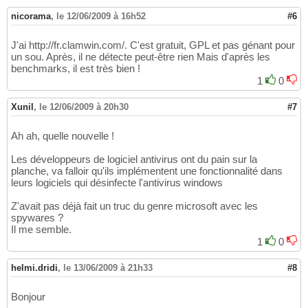
nicorama
,
le 12/06/2009 à 16h52
#6
J'ai http://fr.clamwin.com/. C'est gratuit, GPL et pas génant pour
un sou. Après, il ne détecte peut-être rien Mais d'après les
benchmarks, il est très bien !
1
0
Xunil
,
le 12/06/2009 à 20h30
#7
Ah ah, quelle nouvelle !
Les développeurs de logiciel antivirus ont du pain sur la
planche, va falloir qu'ils implémentent une fonctionnalité dans
leurs logiciels qui désinfecte l'antivirus windows
Z'avait pas déjà fait un truc du genre microsoft avec les
spywares ?
Il me semble.
1
0
helmi.dridi
,
le 13/06/2009 à 21h33
#8
Bonjour