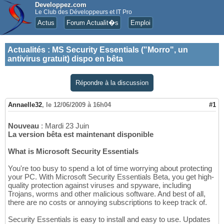
Developpez.com
Le Club des Développeurs et IT Pro
Actus
Forum Actualit�s
Emploi
Actualités
:
MS Security Essentials ("Morro", un
antivirus gratuit) dispo en bêta
Répondre à la discussion
Annaelle32
,
le 12/06/2009 à 16h04
#1
Nouveau
: Mardi 23 Juin
La version bêta est maintenant disponible
What is Microsoft Security Essentials
You're too busy to spend a lot of time worrying about protecting
your PC. With Microsoft Security Essentials Beta, you get high-
quality protection against viruses and spyware, including
Trojans, worms and other malicious software. And best of all,
there are no costs or annoying subscriptions to keep track of.
Security Essentials is easy to install and easy to use. Updates