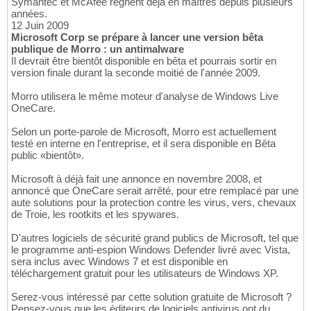
Symantec et McAfee règnent déjà en maîtres depuis plusieurs
années.
12 Juin 2009
Microsoft Corp se prépare à lancer une version bêta
publique de Morro : un antimalware
Il devrait être bientôt disponible en bêta et pourrais sortir en
version finale durant la seconde moitié de l'année 2009.
Morro utilisera le même moteur d'analyse de Windows Live
OneCare.
Selon un porte-parole de Microsoft, Morro est actuellement
testé en interne en l'entreprise, et il sera disponible en Bêta
public «bientôt».
Microsoft à déjà fait une annonce en novembre 2008, et
annoncé que OneCare serait arrêté, pour etre remplacé par une
aute solutions pour la protection contre les virus, vers, chevaux
de Troie, les rootkits et les spywares.
D'autres logiciels de sécurité grand publics de Microsoft, tel que
le programme anti-espion Windows Defender livré avec Vista,
sera inclus avec Windows 7 et est disponible en
téléchargement gratuit pour les utilisateurs de Windows XP.
Serez-vous intéressé par cette solution gratuite de Microsoft ?
Pensez-vous que les éditeurs de logiciels antivirus ont du