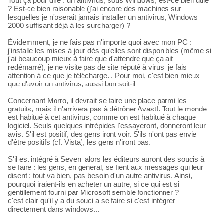
Tout ça pour dire : un antivirus, sous Windows, est-ce bien utile
? Est-ce bien raisonable (j'ai encore des machines sur
lesquelles je n'oserait jamais installer un antivirus, Windows
2000 suffisant déjà à les surcharger) ?
Évidemment, je ne fais pas n'importe quoi avec mon PC :
j'installe les mises à jour dès qu'elles sont disponibles (même si
j'ai beaucoup mieux à faire que d'attendre que ça ait
redémarré), je ne visite pas de site réputé à virus, je fais
attention à ce que je télécharge... Pour moi, c'est bien mieux
que d'avoir un antivirus, aussi bon soit-il !
Concernant Morro, il devrait se faire une place parmi les
gratuits, mais il n'arrivera pas à détrôner Avast!. Tout le monde
est habitué à cet antivirus, comme on est habitué à chaque
logiciel. Seuls quelques intrépides l'essayeront, donneront leur
avis. S'il est positif, des gens iront voir. S'ils n'ont pas envie
d'être positifs (cf. Vista), les gens n'iront pas.
S'il est intégré à Seven, alors les éditeurs auront des soucis à
se faire : les gens, en général, se fient aux messages qui leur
disent : tout va bien, pas besoin d'un autre antivirus. Ainsi,
pourquoi iraient-ils en acheter un autre, si ce qui est si
gentillement fourni par Microsoft semble fonctionner ?
c'est clair qu'il y a du souci a se faire si c'est intégrer
directement dans windows...