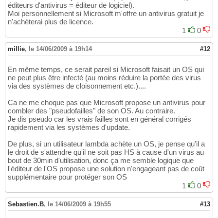
éditeurs d'antivirus = éditeur de logiciel).
Moi personnellement si Microsoft m'offre un antivirus gratuit je
n'achèterai plus de licence.
1
0
millie
,
le 14/06/2009 à 19h14
#12
En même temps, ce serait pareil si Microsoft faisait un OS qui
ne peut plus être infecté (au moins réduire la portée des virus
via des systèmes de cloisonnement etc.)....
Ca ne me choque pas que Microsoft propose un antivirus pour
combler des "pseudofailles" de son OS. Au contraire.
Je dis pseudo car les vrais failles sont en général corrigés
rapidement via les systèmes d'update.
De plus, si un utilisateur lambda achète un OS, je pense qu'il a
le droit de s'attendre qu'il ne soit pas HS à cause d'un virus au
bout de 30min d'utilisation, donc ça me semble logique que
l'éditeur de l'OS propose une solution n'engageant pas de coût
supplémentaire pour protéger son OS
1
0
Sebastien.B
,
le 14/06/2009 à 19h55
#13