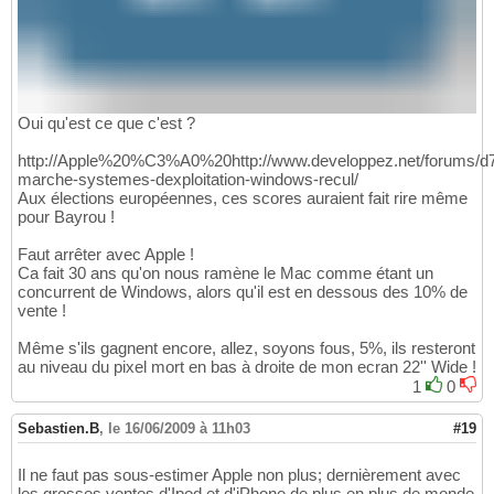
Oui qu'est ce que c'est ?
http://Apple%20%C3%A0%20http://www.developpez.net/forums/d
marche-systemes-dexploitation-windows-recul/
Aux élections européennes, ces scores auraient fait rire même
pour Bayrou !
Faut arrêter avec Apple !
Ca fait 30 ans qu'on nous ramène le Mac comme étant un
concurrent de Windows, alors qu'il est en dessous des 10% de
vente !
Même s'ils gagnent encore, allez, soyons fous, 5%, ils resteront
au niveau du pixel mort en bas à droite de mon ecran 22'' Wide !
1
0
Sebastien.B
,
le 16/06/2009 à 11h03
#19
Il ne faut pas sous-estimer Apple non plus; dernièrement avec
les grosses ventes d'Ipod et d'iPhone de plus en plus de monde