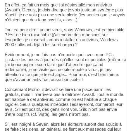
En effet, ça fait un mois que j'ai désinstallé mon antivirus
(Avast!). Depuis, je dois dire que je vois juste un système plus
réactif, je ne vois plus une seule alerte (les seules que je voyais
n'étaient que des faux positifs, alors...).
Tout ça pour dire : un antivirus, sous Windows, est-ce bien utile
? Est-ce bien raisonable (j'ai encore des machines sur
lesquelles je n'oserait jamais installer un antivirus, Windows
2000 suffisant déjà à les surcharger) ?
Évidemment, je ne fais pas n'importe quoi avec mon PC :
j'installe les mises à jour dès qu'elles sont disponibles (même si
j'ai beaucoup mieux à faire que d'attendre que ça ait
redémarré), je ne visite pas de site réputé à virus, je fais
attention à ce que je télécharge... Pour moi, c'est bien mieux
que d'avoir un antivirus, aussi bon soit-il !
Concernant Morro, il devrait se faire une place parmi les
gratuits, mais il n'arrivera pas à détrôner Avast!. Tout le monde
est habitué à cet antivirus, comme on est habitué à chaque
logiciel. Seuls quelques intrépides l'essayeront, donneront leur
avis. S'il est positif, des gens iront voir. S'ils n'ont pas envie
d'être positifs (cf. Vista), les gens n'iront pas.
S'il est intégré à Seven, alors les éditeurs auront des soucis à
se faire : les gens, en général, se fient aux messages qui leur