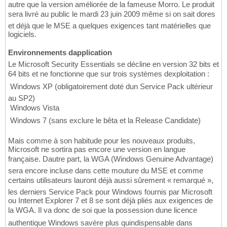
autre que la version améliorée de la fameuse Morro. Le produit
sera livré au public le mardi 23 juin 2009 même si on sait dores
et déjà que le MSE a quelques exigences tant matérielles que
logiciels.
Environnements dapplication
Le Microsoft Security Essentials se décline en version 32 bits et
64 bits et ne fonctionne que sur trois systèmes dexploitation :
 Windows XP (obligatoirement doté dun Service Pack ultérieur
au SP2)
 Windows Vista
 Windows 7 (sans exclure le bêta et la Release Candidate)
Mais comme à son habitude pour les nouveaux produits,
Microsoft ne sortira pas encore une version en langue
française. Dautre part, la WGA (Windows Genuine Advantage)
sera encore incluse dans cette mouture du MSE et comme
certains utilisateurs lauront déjà aussi sûrement « remarqué »,
les derniers Service Pack pour Windows fournis par Microsoft
ou Internet Explorer 7 et 8 se sont déjà pliés aux exigences de
la WGA. Il va donc de soi que la possession dune licence
authentique Windows savère plus quindispensable dans