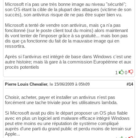
Microsoft n'a pas une très bonne image au niveau "sécurité";
son OS étant la cible de la plupart des attaques (victime de son
succès), son antivirus risque de ne pas être super bien vu.
Microsoft a tenté de vendre son antivirus, mais ça n'a pas
foncitonné (sur le poste client tout du moins) alors maintenant
ils vont tenter de l'imposer grâce à sa gratuité... mais bon pas
dis que ça fonctionne du fait de la mauvaise image qui en
ressortira.
Après si l'antivirus est intégré de base dans Windows c'est une
autre histoire; mais là gare à la commission Européènne et aux
procès potentiels
1
0
Pierre Louis Chevalier
,
le 15/06/2009 à 05h09
#14
Choisir, acheter, payer et installer un antivirus n'est pas
forcément une tache triviale pour les utilisateurs lambda.
Si Microsoft avait pu dès le départ proposer un OS plus fiable
avec en plus un logiciel anti malware efficace intégré Windows
peut etre moins eu une réputation de système compliqué
auprès d'une parti du grand public et perdu moins de terrain sur
Apple...