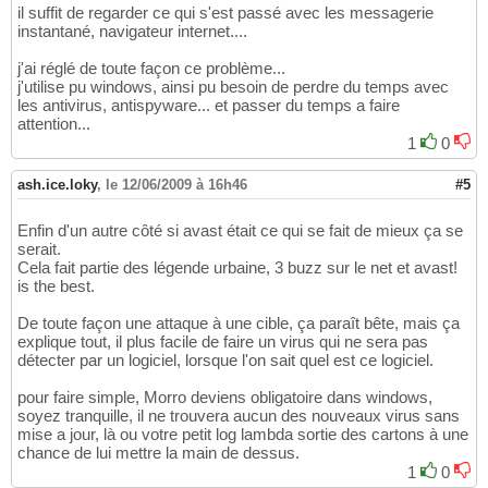
il suffit de regarder ce qui s'est passé avec les messagerie
instantané, navigateur internet....
j'ai réglé de toute façon ce problème...
j'utilise pu windows, ainsi pu besoin de perdre du temps avec
les antivirus, antispyware... et passer du temps a faire
attention...
1
0
ash.ice.loky
,
le 12/06/2009 à 16h46
#5
Enfin d'un autre côté si avast était ce qui se fait de mieux ça se
serait.
Cela fait partie des légende urbaine, 3 buzz sur le net et avast!
is the best.
De toute façon une attaque à une cible, ça paraît bête, mais ça
explique tout, il plus facile de faire un virus qui ne sera pas
détecter par un logiciel, lorsque l'on sait quel est ce logiciel.
pour faire simple, Morro deviens obligatoire dans windows,
soyez tranquille, il ne trouvera aucun des nouveaux virus sans
mise a jour, là ou votre petit log lambda sortie des cartons à une
chance de lui mettre la main de dessus.
1
0