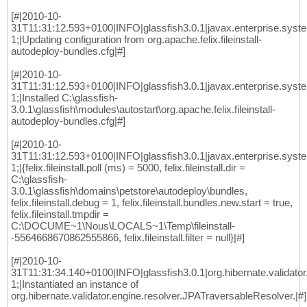
[#|2010-10-
31T11:31:12.593+0100|INFO|glassfish3.0.1|javax.enterprise.sys
1;|Updating configuration from org.apache.felix.fileinstall-
autodeploy-bundles.cfg|#]
[#|2010-10-
31T11:31:12.593+0100|INFO|glassfish3.0.1|javax.enterprise.sys
1;|Installed C:\glassfish-
3.0.1\glassfish\modules\autostart\org.apache.felix.fileinstall-
autodeploy-bundles.cfg|#]
[#|2010-10-
31T11:31:12.593+0100|INFO|glassfish3.0.1|javax.enterprise.sys
1;|{felix.fileinstall.poll (ms) = 5000, felix.fileinstall.dir =
C:\glassfish-
3.0.1\glassfish\domains\petstore\autodeploy\bundles,
felix.fileinstall.debug = 1, felix.fileinstall.bundles.new.start = true,
felix.fileinstall.tmpdir =
C:\DOCUME~1\Nous\LOCALS~1\Temp\fileinstall-
-5564668670862555866, felix.fileinstall.filter = null}|#]
[#|2010-10-
31T11:31:34.140+0100|INFO|glassfish3.0.1|org.hibernate.validat
1;|Instantiated an instance of
org.hibernate.validator.engine.resolver.JPATraversableResolver.|#]