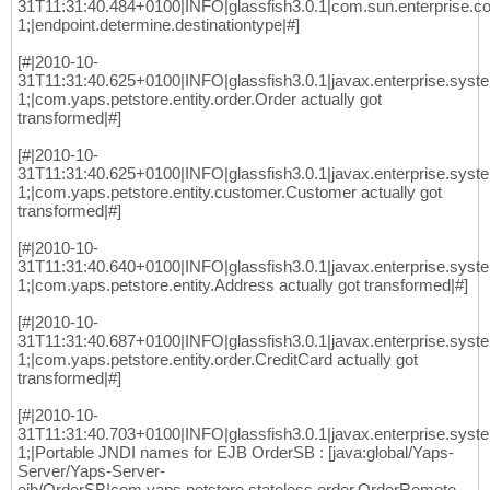
31T11:31:40.484+0100|INFO|glassfish3.0.1|com.sun.enterprise
1;|endpoint.determine.destinationtype|#]
[#|2010-10-
31T11:31:40.625+0100|INFO|glassfish3.0.1|javax.enterprise.sys
1;|com.yaps.petstore.entity.order.Order actually got
transformed|#]
[#|2010-10-
31T11:31:40.625+0100|INFO|glassfish3.0.1|javax.enterprise.sys
1;|com.yaps.petstore.entity.customer.Customer actually got
transformed|#]
[#|2010-10-
31T11:31:40.640+0100|INFO|glassfish3.0.1|javax.enterprise.sys
1;|com.yaps.petstore.entity.Address actually got transformed|#]
[#|2010-10-
31T11:31:40.687+0100|INFO|glassfish3.0.1|javax.enterprise.sys
1;|com.yaps.petstore.entity.order.CreditCard actually got
transformed|#]
[#|2010-10-
31T11:31:40.703+0100|INFO|glassfish3.0.1|javax.enterprise.sys
1;|Portable JNDI names for EJB OrderSB : [java:global/Yaps-
Server/Yaps-Server-
ejb/OrderSB!com.yaps.petstore.stateless.order.OrderRemote,