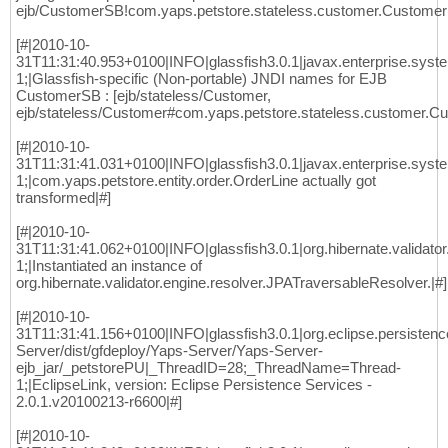
ejb/CustomerSB!com.yaps.petstore.stateless.customer.Customer
[#|2010-10-
31T11:31:40.953+0100|INFO|glassfish3.0.1|javax.enterprise.sys
1;|Glassfish-specific (Non-portable) JNDI names for EJB
CustomerSB : [ejb/stateless/Customer,
ejb/stateless/Customer#com.yaps.petstore.stateless.customer.C
[#|2010-10-
31T11:31:41.031+0100|INFO|glassfish3.0.1|javax.enterprise.sys
1;|com.yaps.petstore.entity.order.OrderLine actually got
transformed|#]
[#|2010-10-
31T11:31:41.062+0100|INFO|glassfish3.0.1|org.hibernate.validat
1;|Instantiated an instance of
org.hibernate.validator.engine.resolver.JPATraversableResolver.|#]
[#|2010-10-
31T11:31:41.156+0100|INFO|glassfish3.0.1|org.eclipse.persisten
Server/dist/gfdeploy/Yaps-Server/Yaps-Server-
ejb_jar/_petstorePU|_ThreadID=28;_ThreadName=Thread-
1;|EclipseLink, version: Eclipse Persistence Services -
2.0.1.v20100213-r6600|#]
[#|2010-10-