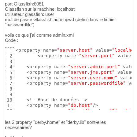
port Glassfish:8081
Glassfish sur la machine: localhost
utilisateur glassfish: user
mot de passe Glassfish:adminpwd (défini dans le fichier
"passwordfile")
voila ce que j'ai comme admin.xml
Code :
<property name=
"server.host"
 value=
"localhos
1
	<property name=
"server.port"
 value=
"
2
3
    <property name=
"server.admin.port"
 value
4
    <property name=
"server.jms.port"
 value=
"
5
    <property name=
"server.user.name"
 value=
6
    <property name=
"server.passwordfile"
 val
7
8
9
    <!--Base de données-->

10
    <property name=
"db.host"
/>

11
    <property name=
"db.sid"
 value=
"${applica
12
    <property name=
"db.user"
 value=
"touf"
/>

13
    <property name=
"db.password"
 value=
"touf
14
les 2 property "derby.home" et "derby.lib" sont-elles
    <property name=
"jdbc.pool.name"
 value=
"$
nécessaires?
15
    <property name=
"jdbc.datasource.name"
 va
16