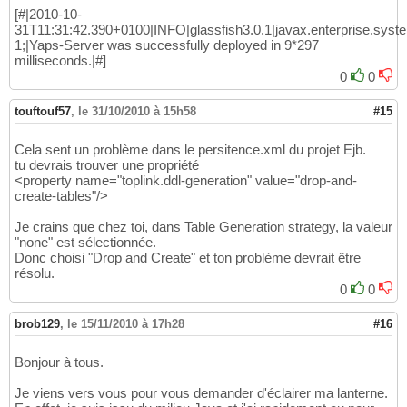
[#|2010-10-
31T11:31:42.390+0100|INFO|glassfish3.0.1|javax.enterprise.sys
1;|Yaps-Server was successfully deployed in 9*297
milliseconds.|#]
0
0
touftouf57
,
le 31/10/2010 à 15h58
#15
Cela sent un problème dans le persitence.xml du projet Ejb.
tu devrais trouver une propriété
<property name="toplink.ddl-generation" value="drop-and-
create-tables"/>
Je crains que chez toi, dans Table Generation strategy, la valeur
"none" est sélectionnée.
Donc choisi "Drop and Create" et ton problème devrait être
résolu.
0
0
brob129
,
le 15/11/2010 à 17h28
#16
Bonjour à tous.
Je viens vers vous pour vous demander d'éclairer ma lanterne.