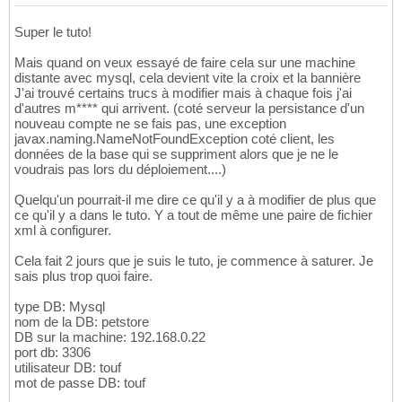
Super le tuto!
Mais quand on veux essayé de faire cela sur une machine
distante avec mysql, cela devient vite la croix et la bannière
J'ai trouvé certains trucs à modifier mais à chaque fois j'ai
d'autres m**** qui arrivent. (coté serveur la persistance d'un
nouveau compte ne se fais pas, une exception
javax.naming.NameNotFoundException coté client, les
données de la base qui se suppriment alors que je ne le
voudrais pas lors du déploiement....)
Quelqu'un pourrait-il me dire ce qu'il y a à modifier de plus que
ce qu'il y a dans le tuto. Y a tout de même une paire de fichier
xml à configurer.
Cela fait 2 jours que je suis le tuto, je commence à saturer. Je
sais plus trop quoi faire.
type DB: Mysql
nom de la DB: petstore
DB sur la machine: 192.168.0.22
port db: 3306
utilisateur DB: touf
mot de passe DB: touf