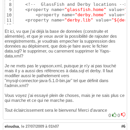
    <!--  GlassFish and Derby locations -->

8
    <property name=
"glassfish.home"
 value=
"C
9
	<property name=
"derby.home"
 value=
"$
10
    <property name=
"derby.lib"
 value=
"${derb
11
12
    <!-- Classpath -->

13
Et ici, vu que j'ai déjà la base de données (construite et
    <path id=
"classpath"
>

14
alimentée), et que je veux avoir la possibilité de rajouter des
        <!-- Derby classes -->

enregistrements, je voudrais empecher la suppression des
15
données au déploiment, que dois-je faire avec le fichier
        <pathelement location=
"${derby.lib}/
16
data.sql? le supprimer, ou carrement supprimer le Yaps-
    </path>

17
data.xml?
18
19
Je ne mets pas le yapson.xml, puisque je n'y ai pas touché
    <!-- Ant task used to load data on the Y
20
mais il y a aussi des références à data.sql et derby. Il faut
    <target name=
"load-data"
>

21
modifier aussi le pathelement vers
        <sql driver=
"${db-driver}"
22
"mysql-connector-java-5.1.0-bin.jar" tel que définit dans
         url=
"${db-url}"
23
l'admin.xml?
         userid=
"${db-userid}"
24
         password=
"${db-password}"
25
Vous voyez j'ai essayé plein de choses, mais je ne sais plus ce
         autocommit=
"yes"
26
qui marche et ce qui ne marche pas.
         onerror=
"continue"
27
         caching=
"yes"
28
Tout éclaircissement sera le bienvenu! Merci d'avance
         src=
"data.sql"
>

29
0
0
            <classpath refid=
"classpath"
/>

30
        </sql>

31
eloudsa
,
le 27/07/2009 à 01h07
#6
    </target>
