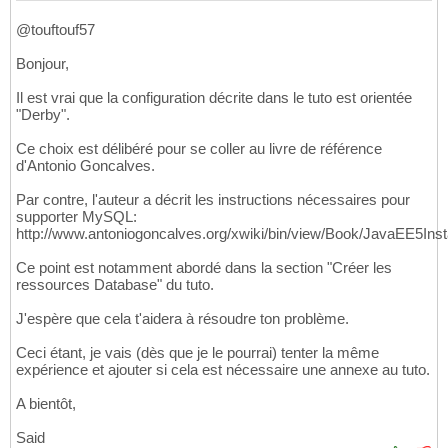
32
</project>
33
@touftouf57
Bonjour,
Il est vrai que la configuration décrite dans le tuto est orientée
"Derby".
Ce choix est délibéré pour se coller au livre de référence
d'Antonio Goncalves.
Par contre, l'auteur a décrit les instructions nécessaires pour
supporter MySQL:
http://www.antoniogoncalves.org/xwiki/bin/view/Book/JavaEE5In
Ce point est notamment abordé dans la section "Créer les
ressources Database" du tuto.
J'espère que cela t'aidera à résoudre ton problème.
Ceci étant, je vais (dès que je le pourrai) tenter la même
expérience et ajouter si cela est nécessaire une annexe au tuto.
A bientôt,
Said