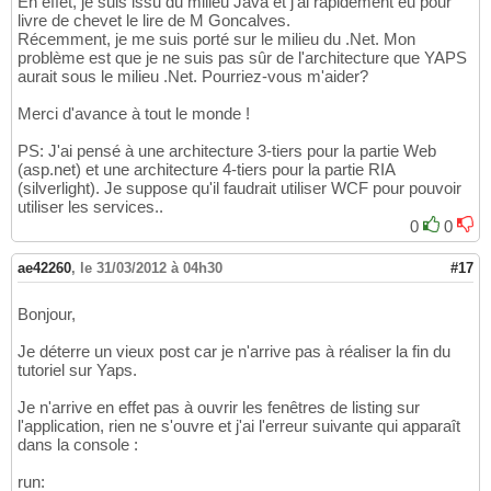
En effet, je suis issu du milieu Java et j'ai rapidement eu pour
livre de chevet le lire de M Goncalves.
Récemment, je me suis porté sur le milieu du .Net. Mon
problème est que je ne suis pas sûr de l'architecture que YAPS
aurait sous le milieu .Net. Pourriez-vous m'aider?
Merci d'avance à tout le monde !
PS: J'ai pensé à une architecture 3-tiers pour la partie Web
(asp.net) et une architecture 4-tiers pour la partie RIA
(silverlight). Je suppose qu'il faudrait utiliser WCF pour pouvoir
utiliser les services..
0
0
ae42260
,
le 31/03/2012 à 04h30
#17
Bonjour,
Je déterre un vieux post car je n'arrive pas à réaliser la fin du
tutoriel sur Yaps.
Je n'arrive en effet pas à ouvrir les fenêtres de listing sur
l'application, rien ne s'ouvre et j'ai l'erreur suivante qui apparaît
dans la console :
run: