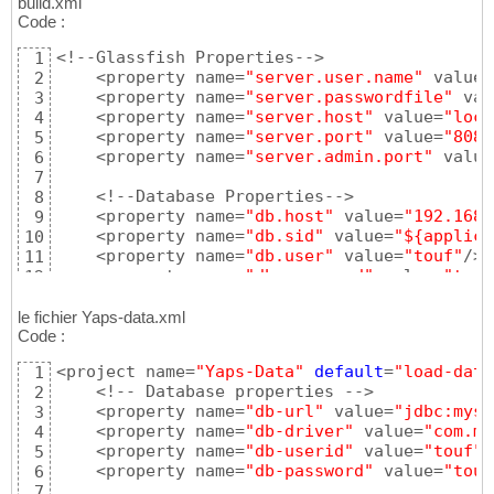
build.xml
    <property name=
"derby.home"
 value=
"${gla
17
Code :
    <property name=
"derby.lib"
 value=
"${derb
18
    <!--Pour MySQL-->

19
<!--Glassfish Properties-->

1
    <property name=
"db.port"
 value=
"3306"
/>

20
    <property name=
"server.user.name"
 value=
2
    <property name=
"db.datasource"
 value=
"co
21
    <property name=
"server.passwordfile"
 val
3
    <property name=
"db.url"
 value=
"jdbc:mysq
22
    <property name=
"server.host"
 value=
"loca
4
    <property name=
"server.port"
 value=
"8081
5
    <property name=
"server.admin.port"
 value
6
7
    <!--Database Properties-->

8
    <property name=
"db.host"
 value=
"192.168.
9
    <property name=
"db.sid"
 value=
"${applica
10
    <property name=
"db.user"
 value=
"touf"
/>

11
    <property name=
"db.password"
 value=
"touf
12
13
    <!--MySQL-->

14
le fichier Yaps-data.xml
    <property name=
"db.port"
 value=
"3306"
/>

Code :
15
    <property name=
"db.driver"
 value=
"com.my
16
<project name=
"Yaps-Data"
default
=
"load-data
1
    <property name=
"db.url"
 value=
"jdbc:mysq
17
    <!-- Database properties -->

2
    <property name=
"db-url"
 value=
"jdbc:mysq
3
    <property name=
"db-driver"
 value=
"com.my
4
    <property name=
"db-userid"
 value=
"touf"
 
5
    <property name=
"db-password"
 value=
"touf
6
7