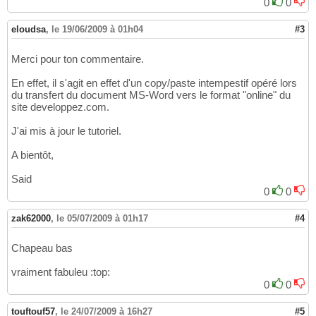
0
0
eloudsa
,
le 19/06/2009 à 01h04
#3
Merci pour ton commentaire.
En effet, il s'agit en effet d'un copy/paste intempestif opéré lors
du transfert du document MS-Word vers le format "online" du
site developpez.com.
J'ai mis à jour le tutoriel.
A bientôt,
Said
0
0
zak62000
,
le 05/07/2009 à 01h17
#4
Chapeau bas
vraiment fabuleu :top:
0
0
touftouf57
,
le 24/07/2009 à 16h27
#5