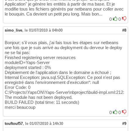
Application" je génère les entités à partir de ma base. Et je
modifie tous les fichiers générés par netbeans pour coller avec
le bouquin. Ca devient un petit peu long. Mais bon...
0
0
simo_live
,
le 01/07/2010 à 04h00
#8
Bonjour; s'il vous plais, j'ai fais tous les étapes sur netbeans
une fois que je suis arrivé au deployment du derveur le deploy
ne se fai pas:
Finished registering server resources
moduleID=Yaps-Server
deployment started : 0%
Déploiement de l'application dans le domaine a échoué ;
Internal Exception: java.sql.SQLException: Ce pool n'est pas
enregistré dans l'environnement d'exécution*: null
Error Code: 0
C:\Projects\YapsON\Yaps-Server\nbproject\build-impl.xml:212:
The module has not been deployed.
BUILD FAILED (total time: 11 seconds)
merci beaucoup
0
0
touftouf57
,
le 01/07/2010 à 14h30
#9