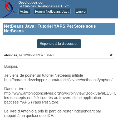
Developpez.com
Le Club des Développeurs et IT Pro
Actus
Forum NetBeans Java
Emploi
NetBeans Java
:
Tutoriel YAPS Pet Store sous
NetBeans
Répondre à la discussion
eloudsa
,
le 12/06/2009 à 13h48
#1
Bonjour,
Je viens de poster un tutoriel Netbeans intitulé
http://noratek.developpez.com/tutoriel/javaee/netbeans/yapson/.
Dans le livre
http://www.antoniogoncalves.org/xwiki/bin/view/Book/JavaEE5Fr,
les concepts ont été illustrés au travers d'une application
baptisée YAPS (Yaps Pet Store).
Le livre d'Antonio a pris le parti de rester indépendant par
rapport à un quelconque IDE.