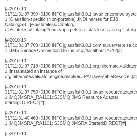
[#|2010-10-
31T11:31:37.390+0100|INFO|glassfish3.0.1|javax.enterprise.sys
1;|Glassfish-specific (Non-portable) JNDI names for EJB
CatalogSB : [ejb/stateless/Catalog,
ejb/stateless/Catalog#com.yaps.petstore.stateless.catalog.Catalo
[#|2010-10-
31T11:31:37.703+0100|INFO|glassfish3.0.1|com.sun.enterprise
1;|JMS Service Connection URL is :mq://localhost:7676/|#]
[#|2010-10-
31T11:31:37.718+0100|INFO|glassfish3.0.1|org.hibernate.validat
1;|Instantiated an instance of
org.hibernate.validator.engine.resolver.JPATraversableResolver.|#]
[#|2010-10-
31T11:31:37.750+0100|INFO|glassfish3.0.1|javax.resourceadapt
1;|MQJMSRA_RA1101: SJSMQ JMS Resource Adapter
starting: DIRECT|#]
[#|2010-10-
31T11:31:40.468+0100|INFO|glassfish3.0.1|javax.resourceadapt
1;|MQJMSRA_RA1101: SJSMQ JMSRA Started:DIRECT|#]
[#|2010-10-