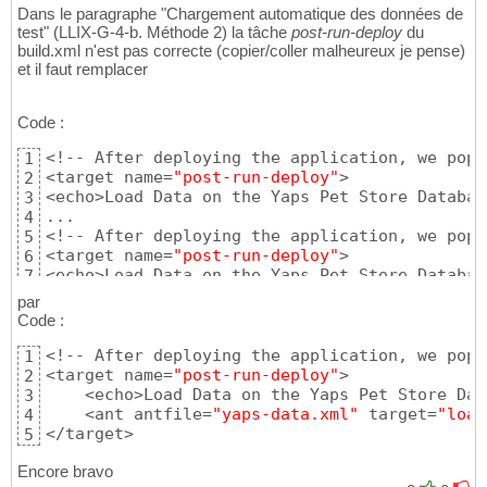
Dans le paragraphe "Chargement automatique des données de
test" (LLIX-G-4-b. Méthode 2) la tâche
post-run-deploy
du
build.xml n'est pas correcte (copier/coller malheureux je pense)
et il faut remplacer
Code :
<!-- After deploying the application, we popu
1
<target name=
"post-run-deploy"
>

2
<echo>Load Data on the Yaps Pet Store Databas
3
...

4
<!-- After deploying the application, we popu
5
<target name=
"post-run-deploy"
>

6
<echo>Load Data on the Yaps Pet Store Databas
7
par
Code :
<!-- After deploying the application, we popu
1
<target name=
"post-run-deploy"
>

2
    <echo>Load Data on the Yaps Pet Store Dat
3
    <ant antfile=
"yaps-data.xml"
 target=
"load
4
</target>
5
Encore bravo