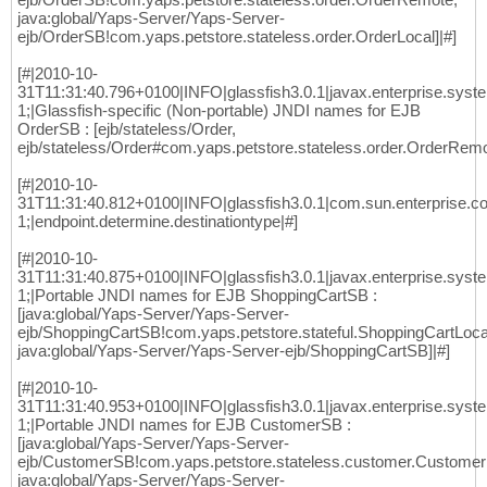
java:global/Yaps-Server/Yaps-Server-
ejb/OrderSB!com.yaps.petstore.stateless.order.OrderLocal]|#]
[#|2010-10-
31T11:31:40.796+0100|INFO|glassfish3.0.1|javax.enterprise.sys
1;|Glassfish-specific (Non-portable) JNDI names for EJB
OrderSB : [ejb/stateless/Order,
ejb/stateless/Order#com.yaps.petstore.stateless.order.OrderRemo
[#|2010-10-
31T11:31:40.812+0100|INFO|glassfish3.0.1|com.sun.enterprise
1;|endpoint.determine.destinationtype|#]
[#|2010-10-
31T11:31:40.875+0100|INFO|glassfish3.0.1|javax.enterprise.sys
1;|Portable JNDI names for EJB ShoppingCartSB :
[java:global/Yaps-Server/Yaps-Server-
ejb/ShoppingCartSB!com.yaps.petstore.stateful.ShoppingCartLoca
java:global/Yaps-Server/Yaps-Server-ejb/ShoppingCartSB]|#]
[#|2010-10-
31T11:31:40.953+0100|INFO|glassfish3.0.1|javax.enterprise.sys
1;|Portable JNDI names for EJB CustomerSB :
[java:global/Yaps-Server/Yaps-Server-
ejb/CustomerSB!com.yaps.petstore.stateless.customer.Customer
java:global/Yaps-Server/Yaps-Server-