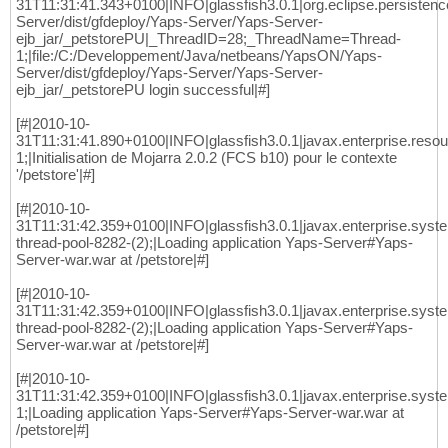
31T11:31:41.343+0100|INFO|glassfish3.0.1|org.eclipse.persisten
Server/dist/gfdeploy/Yaps-Server/Yaps-Server-
ejb_jar/_petstorePU|_ThreadID=28;_ThreadName=Thread-
1;|file:/C:/Developpement/Java/netbeans/YapsON/Yaps-
Server/dist/gfdeploy/Yaps-Server/Yaps-Server-
ejb_jar/_petstorePU login successful|#]
[#|2010-10-
31T11:31:41.890+0100|INFO|glassfish3.0.1|javax.enterprise.res
1;|Initialisation de Mojarra 2.0.2 (FCS b10) pour le contexte
'/petstore'|#]
[#|2010-10-
31T11:31:42.359+0100|INFO|glassfish3.0.1|javax.enterprise.sys
thread-pool-8282-(2);|Loading application Yaps-Server#Yaps-
Server-war.war at /petstore|#]
[#|2010-10-
31T11:31:42.359+0100|INFO|glassfish3.0.1|javax.enterprise.sys
thread-pool-8282-(2);|Loading application Yaps-Server#Yaps-
Server-war.war at /petstore|#]
[#|2010-10-
31T11:31:42.359+0100|INFO|glassfish3.0.1|javax.enterprise.sy
1;|Loading application Yaps-Server#Yaps-Server-war.war at
/petstore|#]