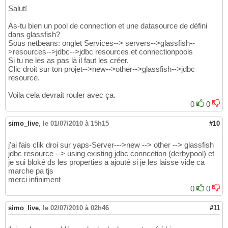
Salut!
As-tu bien un pool de connection et une datasource de défini
dans glassfish?
Sous netbeans: onglet Services--> servers-->glassfish--
>resources-->jdbc-->jdbc resources et connectionpools
Si tu ne les as pas là il faut les créer.
Clic droit sur ton projet-->new-->other-->glassfish-->jdbc
resource.
Voila cela devrait rouler avec ça.
0
0
simo_live
,
le 01/07/2010 à 15h15
#10
j'ai fais clik droi sur yaps-Server--->new --> other --> glassfish
jdbc resource --> using existing jdbc conncetion (derbypool) et
je sui bloké ds les properties a ajouté si je les laisse vide ca
marche pa tjs
merci infiniment
0
0
simo_live
,
le 02/07/2010 à 02h46
#11