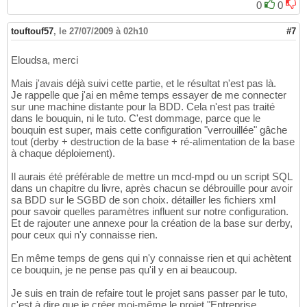
0
0
touftouf57
,
le 27/07/2009 à 02h10
#7
Eloudsa, merci
Mais j'avais déjà suivi cette partie, et le résultat n'est pas là.
Je rappelle que j'ai en même temps essayer de me connecter
sur une machine distante pour la BDD. Cela n'est pas traité
dans le bouquin, ni le tuto. C'est dommage, parce que le
bouquin est super, mais cette configuration "verrouillée" gâche
tout (derby + destruction de la base + ré-alimentation de la base
à chaque déploiement).
Il aurais été préférable de mettre un mcd-mpd ou un script SQL
dans un chapitre du livre, après chacun se débrouille pour avoir
sa BDD sur le SGBD de son choix. détailler les fichiers xml
pour savoir quelles paramètres influent sur notre configuration.
Et de rajouter une annexe pour la création de la base sur derby,
pour ceux qui n'y connaisse rien.
En même temps de gens qui n'y connaisse rien et qui achètent
ce bouquin, je ne pense pas qu'il y en ai beaucoup.
Je suis en train de refaire tout le projet sans passer par le tuto,
c'est à dire que je créer moi-même le projet "Entreprise