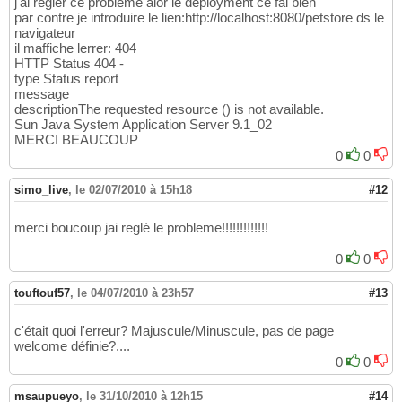
j'ai regler ce probléme alor le deployment ce fai bien
par contre je introduire le lien:http://localhost:8080/petstore ds le
navigateur
il maffiche lerrer: 404
HTTP Status 404 -
type Status report
message
descriptionThe requested resource () is not available.
Sun Java System Application Server 9.1_02
MERCI BEAUCOUP
0
0
simo_live
,
le 02/07/2010 à 15h18
#12
merci boucoup jai reglé le probleme!!!!!!!!!!!!!
0
0
touftouf57
,
le 04/07/2010 à 23h57
#13
c'était quoi l'erreur? Majuscule/Minuscule, pas de page
welcome définie?....
0
0
msaupueyo
,
le 31/10/2010 à 12h15
#14