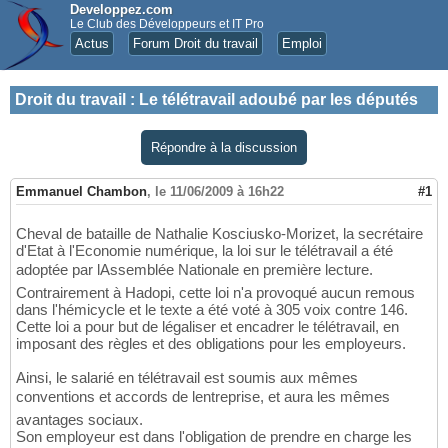
Developpez.com
Le Club des Développeurs et IT Pro
Actus
Forum Droit du travail
Emploi
Droit du travail
:
Le télétravail adoubé par les députés
Répondre à la discussion
Emmanuel Chambon
,
le 11/06/2009 à 16h22
#1
Cheval de bataille de Nathalie Kosciusko-Morizet, la secrétaire
d'Etat à l'Economie numérique, la loi sur le télétravail a été
adoptée par lAssemblée Nationale en première lecture.
Contrairement à Hadopi, cette loi n'a provoqué aucun remous
dans l'hémicycle et le texte a été voté à 305 voix contre 146.
Cette loi a pour but de légaliser et encadrer le télétravail, en
imposant des règles et des obligations pour les employeurs.
Ainsi, le salarié en télétravail est soumis aux mêmes
conventions et accords de lentreprise, et aura les mêmes
avantages sociaux.
Son employeur est dans l'obligation de prendre en charge les