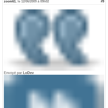
zoom61
,
le 12/06/2009 à 09h02
#9
Envoyé par
LoDev