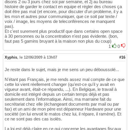
disons 2 ou 3 jours chez soi par semaine, et 2j au bureau
histoire de garder le contact en equipe et régler des choses ça
doit être pas mal (et encore, pour discuter d'un probleme, il y a
les msn et autres pour communiquer, que ce soit par texte /
voix / image, les moyens de teleconférences ne manquent
pas).
Et c'est surement plus productif que dans certains open space
à 30 personnes ou la concentration n'est pas évidente. (bon,
faut pas 5 gamins bruyant à la maison non plus du coup)
1
0
Xyphis
,
le 12/06/2009 à 13h07
#16
Je reste dans le sujet, mais je me sens un peu déboussolé...
N'étant pas Français, je me rends assez mal compte de ce que
cette loi vient réellement changer (qu'est-ce qu'il y avait en
vigueur avant, était-ce répandu, ...). En Belgique, le travail à
domicile est intégré depuis un certain temps déjà et pas
seulement dans l'informatique. Ainsi, ma marraine fait du
secrétariat chez elle (échangeant documents par mail ou par
fax) et un ami de mon père est dépanneur Hardware pour une
société (on lui envoit le matos chez lui, il répare, il ramène). Et
ce ne sont pas des cas isolés.
La loi est déjà claire en ce qui concerne les avantages fiscaux