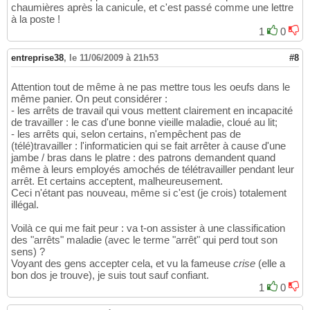
chaumières après la canicule, et c'est passé comme une lettre
à la poste !
1
0
entreprise38
,
le 11/06/2009 à 21h53
#8
Attention tout de même à ne pas mettre tous les oeufs dans le
même panier. On peut considérer :
- les arrêts de travail qui vous mettent clairement en incapacité
de travailler : le cas d'une bonne vieille maladie, cloué au lit;
- les arrêts qui, selon certains, n'empêchent pas de
(télé)travailler : l'informaticien qui se fait arrêter à cause d'une
jambe / bras dans le platre : des patrons demandent quand
même à leurs employés amochés de télétravailler pendant leur
arrêt. Et certains acceptent, malheureusement.
Ceci n'étant pas nouveau, même si c'est (je crois) totalement
illégal.
Voilà ce qui me fait peur : va t-on assister à une classification
des "arrêts" maladie (avec le terme "arrêt" qui perd tout son
sens) ?
Voyant des gens accepter cela, et vu la fameuse
crise
(elle a
bon dos je trouve), je suis tout sauf confiant.
1
0