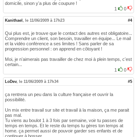
domicile, sinon y'a plus de coupure !
1
0
Kanithael
,
le 11/06/2009 à 17h23
#4
Qui plus est, je trouve que le contact des autres est obligatoire...
Comprendre un client, son besoin, travailler en équipe... Le mail
et la vidéo conférence a ses limites ! Sans parler de sa
progression personnel : on apprend en côtoyant !
Moi, je n'aimerais pas travailler de chez moi à plein temps, c'est
certain...
1
0
LoDev
,
le 11/06/2009 à 17h34
#5
ça rentrera un peu dans la culture française et ouvrir la
possibilité.
Un mix entre travail sur site et travail à la maison, ça me parait
pas mal.
Tu viens au boulot 1 à 3 fois par semaine, voir tu passes de
temps en temps. Et le reste du temps tu gères ton temps at
home. ça permet aussi de pouvoir garder ses enfants et de
continuer à bosser.