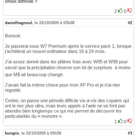
choix difficile ?
2
0
danielhagnoul
,
le 22/10/2009 à 03h08
#2
Bonsoir.
Je passerai sous W7 Premium après le service pack 1, lorsque
j'achèterai un nouvel ordinateur dans 16 à 24 mois.
J'ai assez donné dans les plâtres frais avec W95 et W98 pour
savoir que la précipitation réserve son lot de surprises  à moins
que M$ ait beaucoup changé.
J'avais fait la même chose pour mon XP Pro et je n'ai rien
regretté.
Certes, on passe une période difficile vis-à-vis des copains qui
ont le nec plus ultra, mais leurs appels à l'aide ne se font pas
attendre bien longtemps ce qui me permet de découvrir les
particularités du « monstre ».
1
0
kurapix
,
le 22/10/2009 à 05h58
#3