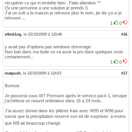
récupérer ce qui m'embête bien . Faite attention ^^
(Si une personne a une solution je prends !)
J'ai un soft a la maison je retrouve plus le nom, jte dis ça si je
retrouve ...
1
0
s4mk1ng
,
le 22/10/2009 à 12h48
#16
y avait pas d'options pas windows dommage
Nan bah dans ma boite on va avoir la pro dans quelques mois
certainement...
1
0
matpush
,
le 22/10/2009 à 12h53
#17
Bonsoir.
Je passerai sous W7 Premium après le service pack 1, lorsque
j'achèterai un nouvel ordinateur dans 16 à 24 mois.
J'ai assez donné dans les plâtres frais avec W95 et W98 pour
savoir que la précipitation réserve son lot de surprises  à moins
que M$ ait beaucoup changé.