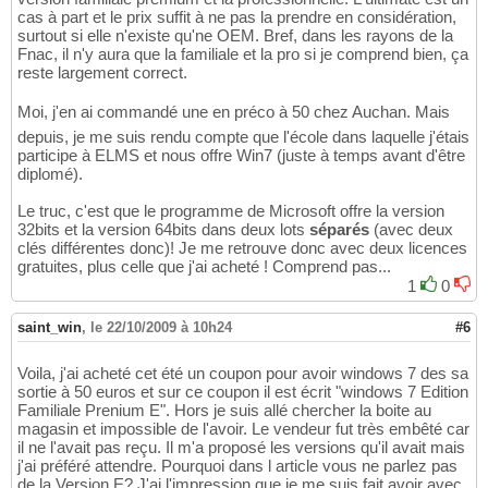
cas à part et le prix suffit à ne pas la prendre en considération,
surtout si elle n'existe qu'ne OEM. Bref, dans les rayons de la
Fnac, il n'y aura que la familiale et la pro si je comprend bien, ça
reste largement correct.
Moi, j'en ai commandé une en préco à 50 chez Auchan. Mais
depuis, je me suis rendu compte que l'école dans laquelle j'étais
participe à ELMS et nous offre Win7 (juste à temps avant d'être
diplomé).
Le truc, c'est que le programme de Microsoft offre la version
32bits et la version 64bits dans deux lots
séparés
(avec deux
clés différentes donc)! Je me retrouve donc avec deux licences
gratuites, plus celle que j'ai acheté ! Comprend pas...
1
0
saint_win
,
le 22/10/2009 à 10h24
#6
Voila, j'ai acheté cet été un coupon pour avoir windows 7 des sa
sortie à 50 euros et sur ce coupon il est écrit "windows 7 Edition
Familiale Prenium E". Hors je suis allé chercher la boite au
magasin et impossible de l'avoir. Le vendeur fut très embêté car
il ne l'avait pas reçu. Il m'a proposé les versions qu'il avait mais
j'ai préféré attendre. Pourquoi dans l article vous ne parlez pas
de la Version E? J'ai l'impression que je me suis fait avoir avec