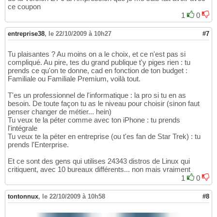
ce coupon
1
0
entreprise38
,
le 22/10/2009 à 10h27
#7
Tu plaisantes ? Au moins on a le choix, et ce n'est pas si
compliqué. Au pire, tes du grand publique t'y piges rien : tu
prends ce qu'on te donne, cad en fonction de ton budget :
Familiale ou Familiale Premium, voilà tout.
T'es un professionnel de l'informatique : la pro si tu en as
besoin. De toute façon tu as le niveau pour choisir (sinon faut
penser changer de métier... hein)
Tu veux te la péter comme avec ton iPhone : tu prends
l'intégrale
Tu veux te la péter en entreprise (ou t'es fan de Star Trek) : tu
prends l'Enterprise.
Et ce sont des gens qui utilises 24343 distros de Linux qui
critiquent, avec 10 bureaux différents... non mais vraiment
1
0
tontonnux
,
le 22/10/2009 à 10h58
#8