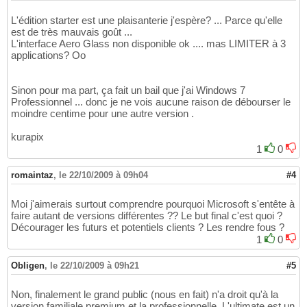
L'édition starter est une plaisanterie j'espère? ... Parce qu'elle
est de très mauvais goût ...
L'interface Aero Glass non disponible ok .... mas LIMITER à 3
applications? Oo
Sinon pour ma part, ça fait un bail que j'ai Windows 7
Professionnel ... donc je ne vois aucune raison de débourser le
moindre centime pour une autre version .
kurapix
1
0
romaintaz
,
le 22/10/2009 à 09h04
#4
Moi j'aimerais surtout comprendre pourquoi Microsoft s'entête à
faire autant de versions différentes ?? Le but final c'est quoi ?
Décourager les futurs et potentiels clients ? Les rendre fous ?
1
0
Obligen
,
le 22/10/2009 à 09h21
#5
Non, finalement le grand public (nous en fait) n'a droit qu'à la
version familiale premium et la professionnelle. L'ultimate est un