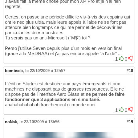
J'avais fait la même chose pour mon XP Pro et je n'ai rien
regretté.
Certes, on passe une période difficile vis-à-vis des copains qui
ont le nec plus ultra, mais leurs appels à l'aide ne se font pas
attendre bien longtemps ce qui me permet de découvrir les
particularités du « monstre ».
Tu serais pas un anti-Microsoft ("M$") toi ?
Perso j'utilise Seven depuis plus d'un mois en version final
(grâce à la MSDNAA) et j'ai pas encore appelé "à l'aide" ...
1
0
bombseb
,
le 22/10/2009 à 12h57
#18
L'édition Starter est destinée aux pays émergeants et aux
machines ne disposant pas de grosses ressources. Elle ne
dispose pas de l'interface Aero Glass et
ne permet de faire
fonctionner que 3 applications en simultané
.
ahahahahahahah franchement n'importe quoi
1
0
noNak
,
le 22/10/2009 à 13h56
#19