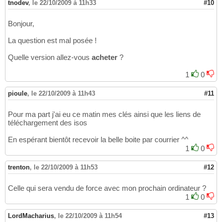
tnodev
,
le 22/10/2009 à 11h33
#10
Bonjour,
La question est mal posée !
Quelle version allez-vous
acheter
?
1
0
pioule
,
le 22/10/2009 à 11h43
#11
Pour ma part j'ai eu ce matin mes clés ainsi que les liens de
téléchargement des isos
En espérant bientôt recevoir la belle boite par courrier ^^
1
0
trenton
,
le 22/10/2009 à 11h53
#12
Celle qui sera vendu de force avec mon prochain ordinateur ?
1
0
LordMacharius
,
le 22/10/2009 à 11h54
#13