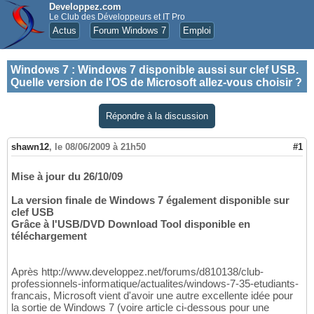
Developpez.com
Le Club des Développeurs et IT Pro
Actus
Forum Windows 7
Emploi
Windows 7
:
Windows 7 disponible aussi sur clef USB.
Quelle version de l'OS de Microsoft allez-vous choisir ?
Répondre à la discussion
shawn12
,
le 08/06/2009 à 21h50
#1
Mise à jour du 26/10/09
La version finale de Windows 7 également disponible sur
clef USB
Grâce à l'USB/DVD Download Tool disponible en
téléchargement
Après http://www.developpez.net/forums/d810138/club-
professionnels-informatique/actualites/windows-7-35-etudiants-
francais, Microsoft vient d'avoir une autre excellente idée pour
la sortie de Windows 7 (voire article ci-dessous pour une