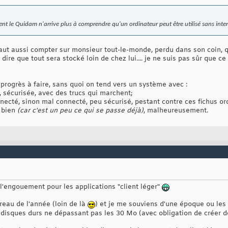
t le Quidam n'arrive plus à comprendre qu'un ordinateur peut être utilisé sans intern
l faut aussi compter sur monsieur tout-le-monde, perdu dans son coin,
 dire que tout sera stocké loin de chez lui.... je ne suis pas sûr que c
progrès à faire, sans quoi on tend vers un système avec :
e, sécurisée, avec des trucs qui marchent;
connecté, sinon mal connecté, peu sécurisé, pestant contre ces fichus o
s bien
(car c'est un peu ce qui se passe déjà)
, malheureusement.
t l'engouement pour les applications "client léger"
reau de l'année (loin de là
) et je me souviens d'une époque ou le
s disques durs ne dépassant pas les 30 Mo (avec obligation de créer 