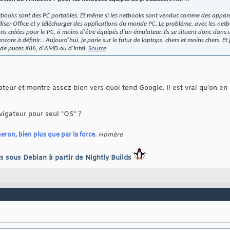
etbooks sont des PC portables. Et même si les netbooks sont vendus comme des appare
liser Office et y télécharger des applications du monde PC. Le problème, avec les netb
ions créées pour le PC, à moins d'être équipés d'un émulateur. Ils se situent donc dans 
core à définir... Aujourd'hui, je parie sur le futur de laptops, chers et moins chers. Et 
de puces X86, d'AMD ou d'Intel.
Source
lateur et montre assez bien vers quoi tend Google. Il est vrai qu'on 
avigateur pour seul "OS" ?
eron, bien plus que par la force.
Homère
ks sous Debian à partir de Nightly Builds