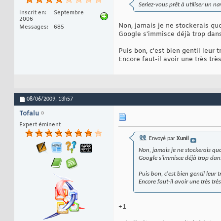
Seriez-vous prêt à utiliser un n
Inscrit en
Septembre
2006
Non, jamais je ne stockerais quo
Messages
685
Google s'immisce déjà trop dans l
Puis bon, c'est bien gentil leur 
Encore faut-il avoir une très tr
08/06/2009,
13h57
Tofalu
Expert éminent
Envoyé par
Xunil
Non, jamais je ne stockerais quo
Google s'immisce déjà trop dans 
Puis bon, c'est bien gentil leur
Encore faut-il avoir une très tr
+1