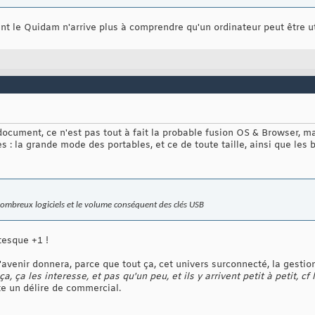
 le Quidam n'arrive plus à comprendre qu'un ordinateur peut être util
document, ce n'est pas tout à fait la probable fusion OS & Browser, m
: la grande mode des portables, et ce de toute taille, ainsi que les b
nombreux logiciels et le volume conséquent des clés USB
tesque +1 !
l'avenir donnera, parce que tout ça, cet univers surconnecté, la gesti
a, ça les interesse, et pas qu'un peu, et ils y arrivent petit à petit, cf
ste un délire de commercial.