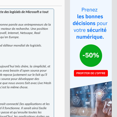
te des logiciels de Microsoft a tout
la bonne parole aux entrepreneurs de la
e moteur de recherche. Une position
ovell, Internet, Netscape, Real
 qu'en Europe.
d éditeur mondial de logiciels.
jourd'hui très chère, la simplicité, et
us avez besoin d'open source pour
 repose justement sur le fait qu'il
n source pour développer des
 ce que nous avons fait avec Live Mesh
 c'est la même chose.
rait connecté (les applications et les
l fonctionne. Il serait ainsi facile
passe et qu'ensuite toutes les
urd'hui, les applications écrites an