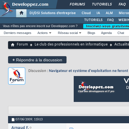
FORUMS
TUTORIELS
FAQ
DI/DSI Solutions d'entreprise
Cloud
IA
ALM
Micros
TUTORIELS
FAQ
WEBIN
Vous n'êtes pas encore inscrit sur Developpez.com ?
Inscrivez-vous gratuitem
Derniers messages
Actions
Réseau social
Blogs
Agenda
Chat
Forum
Le club des professionnels en informatique
Actualit
+
Répondre à la discussion
Discussion :
Navigateur et système d'exploitation ne feront 
07/06/2009,
11h13
Arnaud F.