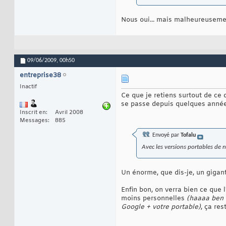
Nous oui... mais malheureusement
09/06/2009,
00h50
entreprise38
Inactif
Ce que je retiens surtout de ce 
se passe depuis quelques années 
Inscrit en
Avril 2008
Messages
885
Envoyé par
Tofalu
Avec les versions portables de 
Un énorme, que dis-je, un gigan
Enfin bon, on verra bien ce que 
moins personnelles
(haaaa ben ç
Google + votre portable)
, ça re