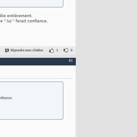
rôle entièrement.
" lui " ferait confiance.
Répondre avec citation
1
0
#3
onfiance.