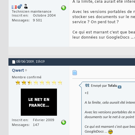
A la limite, cela aurait été inte
Avec les versions portables de 
Technicien maintenance
Inscrit en
Octobre 2004
stocker ses documents sur le net
Messages
9 501
service ? On perd tout ?
Ce qui est marrant c'est que be
leur données sur GoogleDocs ...
08/06/2009,
15h19
Qwert
Membre confirmé
Envoyé par
Tofalu
+1
A la limite, cela aurait été inte
Avec les versions portables de 
documents sur le net à ce point d
Inscrit en
Février 2009
Messages
147
Ce qui est marrant c'est que b
GoogleDocs ...