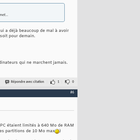
et...
 qui a déjà beaucoup de mal à avoir
e soit pour demain.
rdinateurs qui ne marchent jamais.
Répondre avec citation
1
0
#6
s PC étaient limités à 640 Mo de RAM
des partitions de 10 Mo max
)