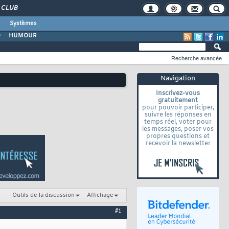
CLUB
Systèmes
O
HUMOUR
Recherche avancée
Navigation
Inscrivez-vous
gratuitement
pour pouvoir participer,
suivre les réponses en
temps réel, voter pour
les messages, poser vos
propres questions et
recevoir la newsletter
Outils de la discussion
Affichage
#1