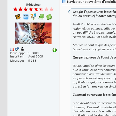
Navigateur et système d'exploita
Rédacteur
Google, l'open source, le systèm
dit (ou presque) à notre corre
Jeudi, l'architecte en chef de Mi
région et, au passage, critique
un peu difficile à croire, toute
Networks, Java...) et après avo
Mais ce ne sont là que des périp
Lequel veut être jugé sur ses act
Développeur COBOL
Inscrit en
Août 2005
Que pensez-vous de l'outil de 
Messages
5 183
Du peu que j'en ai vu, je trouve 
que la complexité est l'ennemi
permettre à d'autres de travaill
est possible de décomposer un 
applications qui fonctionnent b
qui est en fait une version sim
Comment voyez-vous le système
Si on devait créer un système d'
données). Il devrait aussi être é
d'acheter un pack de 6 netbooks
applications et les données soi