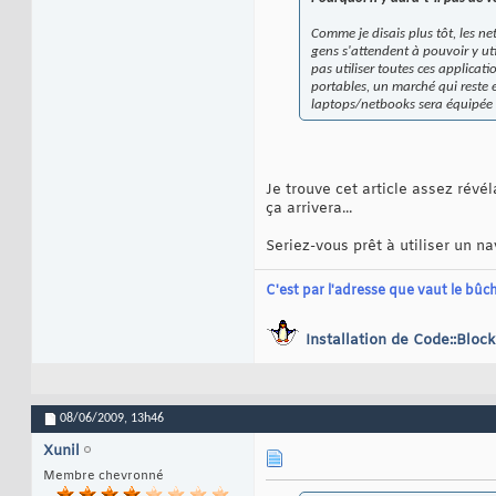
Comme je disais plus tôt, les n
gens s'attendent à pouvoir y uti
pas utiliser toutes ces applicat
portables, un marché qui reste en
laptops/netbooks sera équipée 
Je trouve cet article assez révé
ça arrivera...
Seriez-vous prêt à utiliser un n
C'est par l'adresse que vaut le bûch
Installation de Code::Bloc
08/06/2009,
13h46
Xunil
Membre chevronné