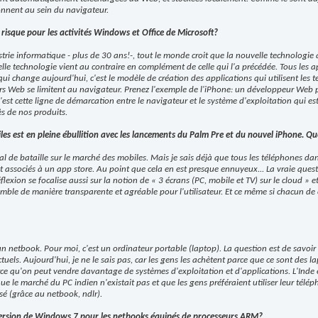
onnent au sein du navigateur.
risque pour les activités Windows et Office de Microsoft?
trie informatique - plus de 30 ans!-, tout le monde croit que la nouvelle technologie q
elle technologie vient au contraire en complément de celle qui l'a précédée. Tous les 
qui change aujourd'hui, c'est le modèle de création des applications qui utilisent les 
s Web se limitent au navigateur. Prenez l'exemple de l'iPhone: un développeur Web p
'est cette ligne de démarcation entre le navigateur et le système d'exploitation qui est
ès de nos produits.
es est en pleine ébullition avec les lancements du Palm Pre et du nouvel iPhone. Qu
 de bataille sur le marché des mobiles. Mais je sais déjà que tous les téléphones dans
nt associés à un app store. Au point que cela en est presque ennuyeux... La vraie que
flexion se focalise aussi sur la notion de « 3 écrans (PC, mobile et TV) sur le cloud » e
mble de manière transparente et agréable pour l'utilisateur. Et ce même si chacun de c
t un netbook. Pour moi, c'est un ordinateur portable (laptop). La question est de savoi
uels. Aujourd'hui, je ne le sais pas, car les gens les achètent parce que ce sont des lap
arce qu'on peut vendre davantage de systèmes d'exploitation et d'applications. L'Inde
ue le marché du PC indien n'existait pas et que les gens préféraient utiliser leur tél
ssé (grâce au netbook, ndlr).
 version de Windows 7 pour les netbooks équipés de processeurs ARM?