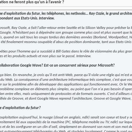
tion ne feront plus qu'un à l'avenir ?
e d'exploitation du futur, les téléphones, les netbooks... Ray Ozzie, le grand architec
spondant aux Etats-Unis. Interview.
crosoft, Ray Ozzie, a fait l'aller-retour entre Seattle et la Silicon Valley pour prêcher 
r Google. N'hésitant pas à dépeindre son groupe comme plus cool et plus ouvert que l
fois, quand on sait tous les coups tordus des dernières années (Borland, Wordperfect, N
ir été finalement reconnu coupable d'abus de position dominante, tant aux Etats-Unis
éties pour l'homme qui a succédé à Bill Gates dans le rôle de visionnaire du plus gran
es et les produits actuels et non plus sur le passé. Interview.
collaboration Google Wave? Est-ce un concurrent sérieux pour Microsoft?
ça bien. En revanche, je crois qu'il est anti-Web, parce qu'il viole une règle qui m'est au
e du Web. La conséquence d'une architecture informatique très complexe, c'est que vo
er sur le problème afin de développer des applications qui fonctionnent avec. Or le Web
problème complexe en éléments plus simples, au point que l'on n'a pas besoin d'ope
ien entre elles, mais uniquement de protocoles et de formats ouverts. C'est d'ailleurs
plifiée de Groove, et dont Google Wave reprend l'architecture. Groove et Google Wave,
 d'exploitation du futur?
exploitation aujourd'hui, le nuage (cloud en anglais, ndlr) serait son coeur et tout y se
troitement lié aux capacités de la machine (PC, téléphone mobile ou TV, ndlr) sur lequel i
 et de les configurer en un clin d'oeil, simplement en donnant son nom et son mot de 
ent automatiquement téléchargées du Web, et stockées localement. Comme le sont aujo