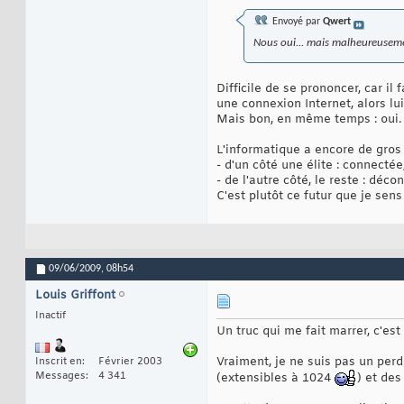
Envoyé par
Qwert
Nous oui... mais malheureusemen
Difficile de se prononcer, car i
une connexion Internet, alors lui
Mais bon, en même temps : oui.
L'informatique a encore de gros 
- d'un côté une élite : connecté
- de l'autre côté, le reste : dé
C'est plutôt ce futur que je sen
09/06/2009,
08h54
Louis Griffont
Inactif
Un truc qui me fait marrer, c'es
Vraiment, je ne suis pas un perd
Inscrit en
Février 2003
Messages
4 341
(extensibles à 1024
) et de