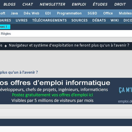
BLOGS
CHAT
NEWSLETTER
EMPLOI
ÉTUDES
DROIT
oft
Java
Dév. Web
EDI
Programmation
SGBD
Office
Mobiles
AIRES
LIVRES
TÉLÉCHARGEMENTS
SOURCES
DÉBATS
WIKI
DIC
ent !
Règles
és
Navigateur et système d'exploitation ne feront plus qu'un à l'avenir ?
plus qu'un à l'avenir ?