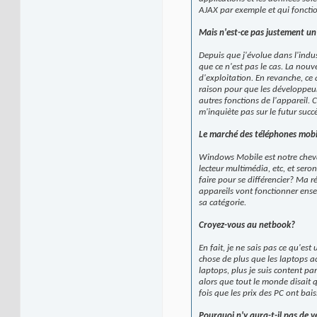
AJAX par exemple et qui foncti
Mais n'est-ce pas justement un 
Depuis que j'évolue dans l'indus
que ce n'est pas le cas. La nouv
d'exploitation. En revanche, ce 
raison pour que les développeur
autres fonctions de l'appareil. C
m'inquiète pas sur le futur succ
Le marché des téléphones mobil
Windows Mobile est notre cheval
lecteur multimédia, etc, et sero
faire pour se différencier? Ma ré
appareils vont fonctionner ense
sa catégorie.
Croyez-vous au netbook?
En fait, je ne sais pas ce qu'es
chose de plus que les laptops act
laptops, plus je suis content p
alors que tout le monde disait q
fois que les prix des PC ont bai
Pourquoi n'y aura-t-il pas de