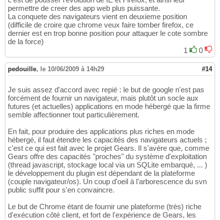
permettre de creer des app web plus puissante.
La conquete des navigateurs vient en deuxieme position
(difficile de croire que chrome veux faire tomber firefox, ce
dernier est en trop bonne position pour attaquer le cote sombre
de la force)
1
0
pedouille
,
le 10/06/2009 à 14h29
#14
Je suis assez d'accord avec repié : le but de google n'est pas
forcément de fournir un navigateur, mais plutôt un socle aux
futures (et actuelles) applications en mode hébergé que la firme
semble affectionner tout particulièrement.
En fait, pour produire des applications plus riches en mode
hébergé, il faut étendre les capacités des navigateurs actuels ;
c'est ce qui est fait avec le projet Gears. Il s'avère que, comme
Gears offre des capacités "proches" du système d'exploitation
(thread javascript, stockage local via un SQLite embarqué, ... )
le développement du plugin est dépendant de la plateforme
(couple navigateur/os). Un coup d'oeil à l'arborescence du svn
public suffit pour s'en convaincre.
Le but de Chrome étant de fournir une plateforme (très) riche
d'exécution côté client, et fort de l'expérience de Gears, les