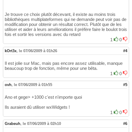
Je trouve ce choix plutôt décevant, il existe au moins trois
bibliothèques multiplateformes qui ne demande peut voir pas de
modification pour obtenir un résultat correct. Plutôt que de les
utiliser et aider à leurs améliorations il préfère faire le boulot trois
fois et sortir les versions avec du retard
1
0
kOrt3x
,
le 07/06/2009 à 01h26
#4
Il est jolie sur Mac, mais pas encore assez utilisable, manque
beaucoup trop de fonction, même pour une bêta.
1
0
ovh
,
le 07/06/2009 à 01h55
#5
Ano et gege> +1000 c'est n'importe quoi
Ils auraient dû utiliser wxWidgets !
1
0
Grabeuh
,
le 07/06/2009 à 02h10
#6