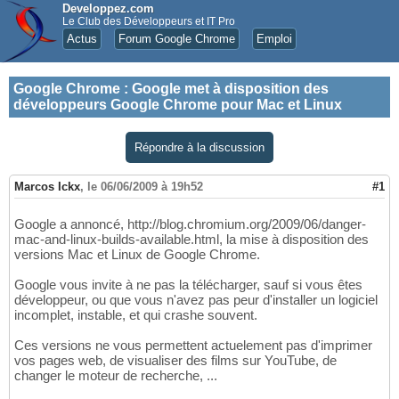
Developpez.com
Le Club des Développeurs et IT Pro
Actus
Forum Google Chrome
Emploi
Google Chrome
:
Google met à disposition des
développeurs Google Chrome pour Mac et Linux
Répondre à la discussion
Marcos Ickx
,
le 06/06/2009 à 19h52
#1
Google a annoncé, http://blog.chromium.org/2009/06/danger-
mac-and-linux-builds-available.html, la mise à disposition des
versions Mac et Linux de Google Chrome.
Google vous invite à ne pas la télécharger, sauf si vous êtes
développeur, ou que vous n'avez pas peur d'installer un logiciel
incomplet, instable, et qui crashe souvent.
Ces versions ne vous permettent actuelement pas d'imprimer
vos pages web, de visualiser des films sur YouTube, de
changer le moteur de recherche, ...