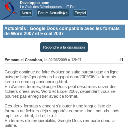
Developpez.com
Le Club des Développeurs et IT Pro
Actus
Forum Actualit�s
Emploi
Actualités
:
Google Docs compatible avec les formats
de Word 2007 et Excel 2007
Répondre à la discussion
Emmanuel Chambon
,
le 02/06/2009 à 12h07
#1
Google continue de faire évoluer sa suite bureautique en ligne
puisque http://googledocs.blogspot.com/2009/06/file-formats-
keep-on-coming-announcing.html.
En d'autres termes, Google Docs peut désormais ouvrir des
fichiers créés avec Word et Excel 2007, cependant vous ne
pourrez pas enregistrer avec ce format.
Ces deux formats viennent s'ajouter à une longue liste de
formats de fichiers déjà supportés comme .doc, .odt, xls, .ods,
.ppt, .csv, .html, .txt et le .rtf.
En termes d'interopérabilité, Google Docs remporte donc la
palme.