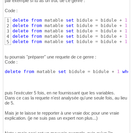
par exemple si tu as un truc de ce genre :
Code :
delete
from
 matable 
set
 bidule = bidule + 
1
w
1
delete
from
 matable 
set
 bidule = bidule + 
1
w
2
delete
from
 matable 
set
 bidule = bidule + 
1
w
3
delete
from
 matable 
set
 bidule = bidule + 
1
w
4
delete
from
 matable 
set
 bidule = bidule + 
1
w
5
tu pourrais "préparer" une requete de ce genre :
Code :
delete
from
 matable 
set
 bidule = bidule + 
1
wher
puis l'exécuter 5 fois, en ne fournissant que les variables.
Dans ce cas la requete n'est analysée qu'une seule fois, au lieu
de 5.
Mais je te laisse te repporter à une vraie doc pour une vraie
explication. (je ne suis pas un expert non plus...)