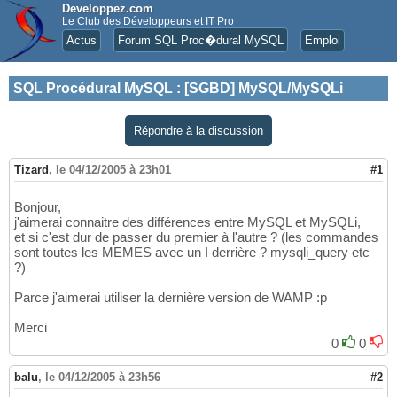
Developpez.com
Le Club des Développeurs et IT Pro
Actus
Forum SQL Proc�dural MySQL
Emploi
SQL Procédural MySQL
:
[SGBD] MySQL/MySQLi
Répondre à la discussion
Tizard
,
le 04/12/2005 à 23h01
#1
Bonjour,
j'aimerai connaitre des différences entre MySQL et MySQLi,
et si c'est dur de passer du premier à l'autre ? (les commandes
sont toutes les MEMES avec un I derrière ? mysqli_query etc
?)
Parce j'aimerai utiliser la dernière version de WAMP :p
Merci
0
0
balu
,
le 04/12/2005 à 23h56
#2