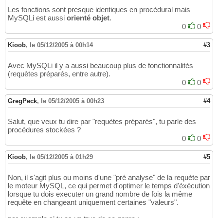
Les fonctions sont presque identiques en procédural mais
MySQLi est aussi
orienté objet
.
0
0
Kioob
,
le 05/12/2005 à 00h14
#3
Avec MySQLi il y a aussi beaucoup plus de fonctionnalités
(requètes préparés, entre autre).
0
0
GregPeck
,
le 05/12/2005 à 00h23
#4
Salut, que veux tu dire par "requètes préparés", tu parle des
procédures stockées ?
0
0
Kioob
,
le 05/12/2005 à 01h29
#5
Non, il s'agit plus ou moins d'une "pré analyse" de la requète par
le moteur MySQL, ce qui permet d'optimer le temps d'éxécution
lorsque tu dois executer un grand nombre de fois la même
requête en changeant uniquement certaines "valeurs".