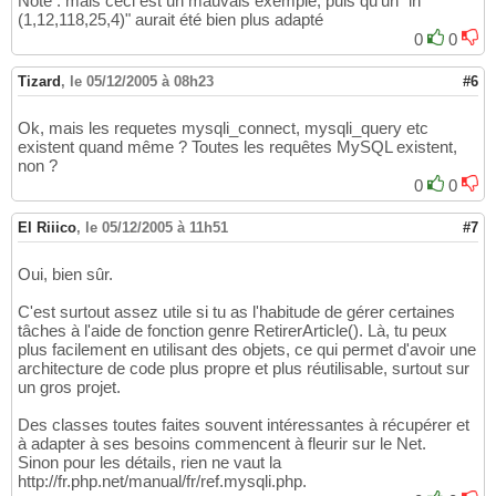
Note : mais ceci est un mauvais exemple, puis qu'un "in
(1,12,118,25,4)" aurait été bien plus adapté
0
0
Tizard
,
le 05/12/2005 à 08h23
#6
Ok, mais les requetes mysqli_connect, mysqli_query etc
existent quand même ? Toutes les requêtes MySQL existent,
non ?
0
0
El Riiico
,
le 05/12/2005 à 11h51
#7
Oui, bien sûr.
C'est surtout assez utile si tu as l'habitude de gérer certaines
tâches à l'aide de fonction genre RetirerArticle(). Là, tu peux
plus facilement en utilisant des objets, ce qui permet d'avoir une
architecture de code plus propre et plus réutilisable, surtout sur
un gros projet.
Des classes toutes faites souvent intéressantes à récupérer et
à adapter à ses besoins commencent à fleurir sur le Net.
Sinon pour les détails, rien ne vaut la
http://fr.php.net/manual/fr/ref.mysqli.php.