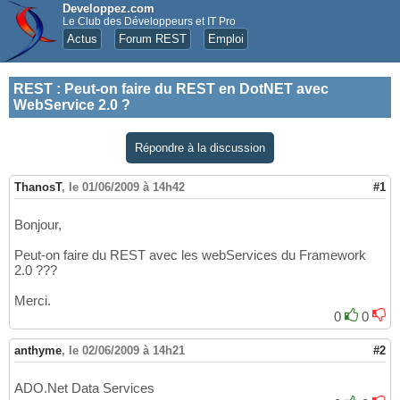
Developpez.com
Le Club des Développeurs et IT Pro
Actus
Forum REST
Emploi
REST
:
Peut-on faire du REST en DotNET avec
WebService 2.0 ?
Répondre à la discussion
ThanosT
,
le 01/06/2009 à 14h42
#1
Bonjour,
Peut-on faire du REST avec les webServices du Framework
2.0 ???
Merci.
0
0
anthyme
,
le 02/06/2009 à 14h21
#2
ADO.Net Data Services