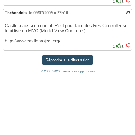
0
0
TheVandals
,
le 09/07/2009 à 23h10
#3
Castle a aussi un contrib Rest pour faire des RestController si
tu utilise un MVC (Model View Controller)
http://www.castleproject.org/
0
0
Répondre à la discussion
© 2000-2026 - www.developpez.com