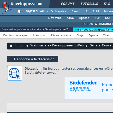
FORUMS
TUTORIELS
FAQ
DI/DSI Solutions d'entreprise
Cloud
IA
ALM
Micros
Dév. Web
AJAX
Apache
ASP
CSS
FORUM WEBMARKET
Vous n'êtes pas encore inscrit sur Developpez.com ?
Inscrivez-vous gratuitem
Derniers messages
Actions
Réseau social
Blogs
Agenda
Chat
Forum
Webmasters - Développement Web
Général Conce
+
Répondre à la discussion
Discussion :
Un jeu pour tester ses connaissances en réfé
Sujet :
Référencement