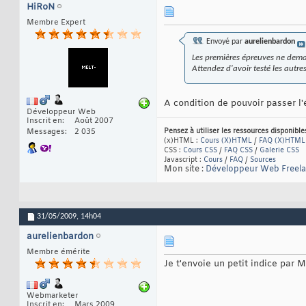
HiRoN
Membre Expert
Envoyé par
aurelienbardon
Les premières épreuves ne dem
Attendez d'avoir testé les autr
A condition de pouvoir passer l'
Développeur Web
Inscrit en
Août 2007
Pensez à utiliser les ressources disponibl
Messages
2 035
(x)HTML :
Cours (X)HTML
/
FAQ (X)HTML
CSS :
Cours CSS
/
FAQ CSS
/
Galerie CSS
Javascript :
Cours
/
FAQ
/
Sources
Mon site :
Développeur Web Freel
31/05/2009,
14h04
aurelienbardon
Membre émérite
Je t'envoie un petit indice par 
Webmarketer
Inscrit en
Mars 2009