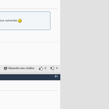
 aux suivantes
Répondre avec citation
0
0
#9