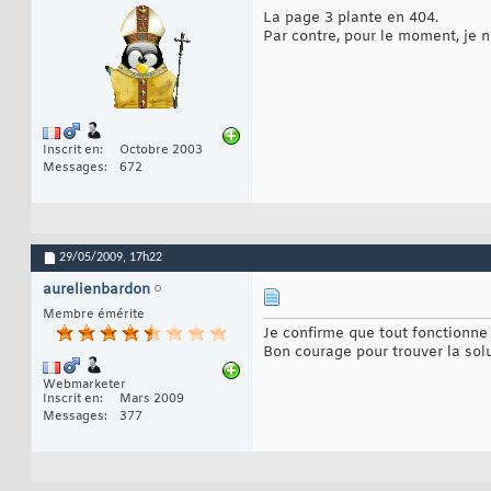
La page 3 plante en 404.
Par contre, pour le moment, je 
Inscrit en
Octobre 2003
Messages
672
29/05/2009,
17h22
aurelienbardon
Membre émérite
Je confirme que tout fonctionn
Bon courage pour trouver la solu
Webmarketer
Inscrit en
Mars 2009
Messages
377