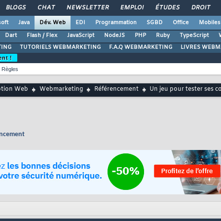
BLOGS
CHAT
NEWSLETTER
EMPLOI
ÉTUDES
DROIT
oft
Java
Dév. Web
EDI
Programmation
SGBD
Office
Mobiles
Dart
Flash / Flex
JavaScript
NodeJS
PHP
Ruby
TypeScript
ING
TUTORIELS WEBMARKETING
F.A.Q WEBMARKETING
LIVRES WEBM
ent !
Règles
ption Web
Webmarketing
Référencement
Un jeu pour tester ses 
rencement