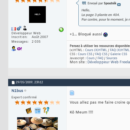
Envoyé par
Spoutnik
Hello,
La page 3 plante en 404.
Par contre, pour le moment, je 
Développeur Web
+1... Bloqué aussi
Inscrit en
Août 2007
Messages
2 035
Pensez à utiliser les ressources disponibl
(x)HTML :
Cours (X)HTML
/
FAQ (X)HTML
CSS :
Cours CSS
/
FAQ CSS
/
Galerie CSS
Javascript :
Cours
/
FAQ
/
Sources
Mon site :
Développeur Web Freel
29/05/2009,
23h12
N1bus
Expert confirmé
Vous allez pas me faire croire q
Kô Meum !!!!