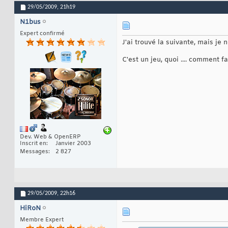
29/05/2009,
21h19
N1bus
Expert confirmé
J'ai trouvé la suivante, mais je
C'est un jeu, quoi .... comment 
Dev. Web & OpenERP
Inscrit en
Janvier 2003
Messages
2 827
29/05/2009,
22h16
HiRoN
Membre Expert