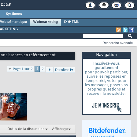
CLUB
Systèmes
Web sémantique
Webmarketing
(X)HTML
ARKETING
Recherche avancée
Navigation
connaissances en référencement
Inscrivez-vous
gratuitement
Page 1 sur 2
1
2
Dernière
pour pouvoir participer,
suivre les réponses en
temps réel, voter pour
les messages, poser vos
propres questions et
recevoir la newsletter
Outils de la discussion
Affichage