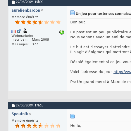
29/05/2009,
15h00
aurelienbardon
Un jeu pour tester ses connais
Membre émérite
Bonjour,
Ce post est un peu publicitaire 
Webmarketer
Nous venons avec un ami de mett
Inscrit en
Mars 2009
Messages
377
Le but est d'essayer d'atteindre
Il s'agit d'énigmes qui mettront 
Désolé également si ce jeu vous
Voici l'adresse du jeu :
http://w
Ps: Un grand merci à Marc de m'
29/05/2009,
17h18
Spoutnik
Membre émérite
Hello,