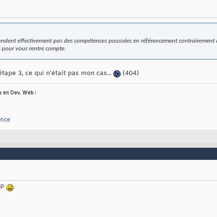
andent effectivement pas des compétences poussées en référencement contrairement
es pour vous rentre compte.
étape 3, ce qui n'était pas mon cas...
(404)
es en Dev. Web :
ance
MP