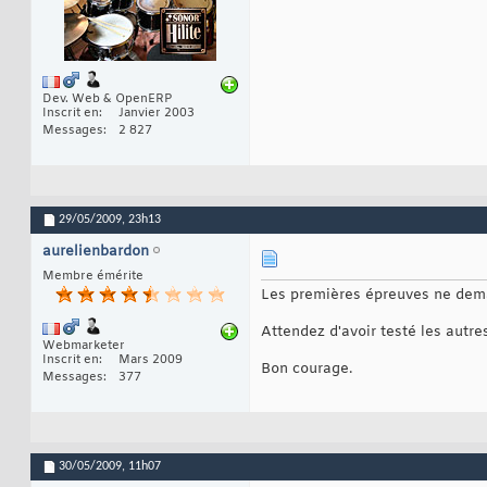
Dev. Web & OpenERP
Inscrit en
Janvier 2003
Messages
2 827
29/05/2009,
23h13
aurelienbardon
Membre émérite
Les premières épreuves ne dem
Attendez d'avoir testé les autre
Webmarketer
Inscrit en
Mars 2009
Bon courage.
Messages
377
30/05/2009,
11h07