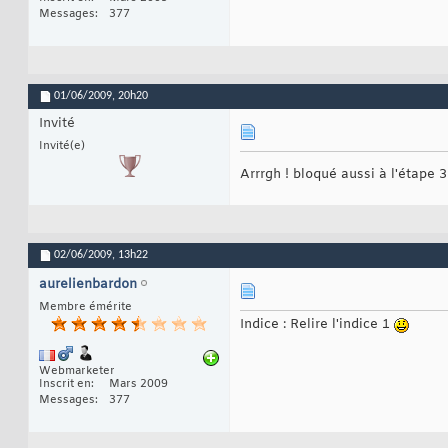
Messages
377
01/06/2009,
20h20
Invité
Invité(e)
Arrrgh ! bloqué aussi à l'étape 3
02/06/2009,
13h22
aurelienbardon
Membre émérite
Indice : Relire l'indice 1
Webmarketer
Inscrit en
Mars 2009
Messages
377