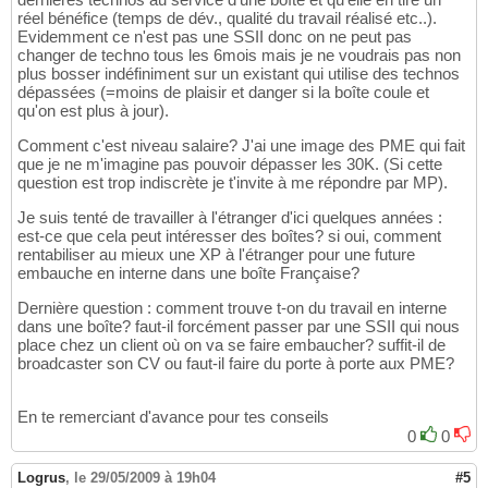
réel bénéfice (temps de dév., qualité du travail réalisé etc..).
Evidemment ce n'est pas une SSII donc on ne peut pas
changer de techno tous les 6mois mais je ne voudrais pas non
plus bosser indéfiniment sur un existant qui utilise des technos
dépassées (=moins de plaisir et danger si la boîte coule et
qu'on est plus à jour).
Comment c'est niveau salaire? J'ai une image des PME qui fait
que je ne m'imagine pas pouvoir dépasser les 30K. (Si cette
question est trop indiscrète je t'invite à me répondre par MP).
Je suis tenté de travailler à l'étranger d'ici quelques années :
est-ce que cela peut intéresser des boîtes? si oui, comment
rentabiliser au mieux une XP à l'étranger pour une future
embauche en interne dans une boîte Française?
Dernière question : comment trouve t-on du travail en interne
dans une boîte? faut-il forcément passer par une SSII qui nous
place chez un client où on va se faire embaucher? suffit-il de
broadcaster son CV ou faut-il faire du porte à porte aux PME?
En te remerciant d'avance pour tes conseils
0
0
Logrus
,
le 29/05/2009 à 19h04
#5