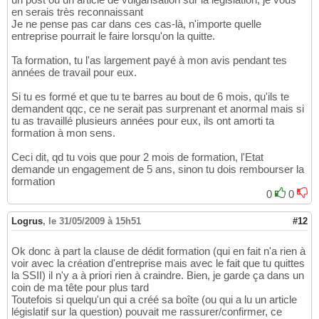
en serais très reconnaissant
Je ne pense pas car dans ces cas-là, n'importe quelle
entreprise pourrait le faire lorsqu'on la quitte.
Ta formation, tu l'as largement payé à mon avis pendant tes
années de travail pour eux.
Si tu es formé et que tu te barres au bout de 6 mois, qu'ils te
demandent qqc, ce ne serait pas surprenant et anormal mais si
tu as travaillé plusieurs années pour eux, ils ont amorti ta
formation à mon sens.
Ceci dit, qd tu vois que pour 2 mois de formation, l'Etat
demande un engagement de 5 ans, sinon tu dois rembourser la
formation
0
0
Logrus
,
le 31/05/2009 à 15h51
#12
Ok donc à part la clause de dédit formation (qui en fait n'a rien à
voir avec la création d'entreprise mais avec le fait que tu quittes
la SSII) il n'y a à priori rien à craindre. Bien, je garde ça dans un
coin de ma tête pour plus tard
Toutefois si quelqu'un qui a créé sa boîte (ou qui a lu un article
législatif sur la question) pouvait me rassurer/confirmer, ce