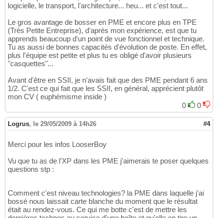
logicielle, le transport, l'architecture... heu... et c'est tout...
Le gros avantage de bosser en PME et encore plus en TPE
(Très Petite Entreprise), d'après mon expérience, est que tu
apprends beaucoup d'un point de vue fonctionnel et technique.
Tu as aussi de bonnes capacités d'évolution de poste. En effet,
plus l'équipe est petite et plus tu es obligé d'avoir plusieurs
"casquettes"...
Avant d'être en SSII, je n'avais fait que des PME pendant 6 ans
1/2. C'est ce qui fait que les SSII, en général, apprécient plutôt
mon CV ( euphémisme inside )
0
0
Logrus
,
le 29/05/2009 à 14h26
#4
Merci pour les infos LooserBoy
Vu que tu as de l'XP dans les PME j'aimerais te poser quelques
questions stp :
Comment c'est niveau technologies? la PME dans laquelle j'ai
bossé nous laissait carte blanche du moment que le résultat
était au rendez-vous. Ce qui me botte c'est de mettre les
dernières technos au service d'une boîte et qu'elle en tire un