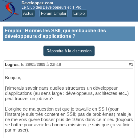
Developpez.com
Le Club des Développeurs et IT Pro
Actus
Forum Emploi
Emploi
Emploi
:
Hormis les SSII, qui embauche des
développeurs d'applications ?
Répondre à la discussion
Logrus
,
le 28/05/2009 à 23h19
#1
Bonjour,
j'aimerais savoir dans quelles structures un développeur
d'applications (au sens large : développeurs, architectes etc..)
peut trouver un job svp?
L'origine de ma question est que je travaille en SSII (pour
l'instant je suis très content en SSII; pas de problèmes) mais je
ne me vois guère bosser plus de 10ans dans ce milieu (toujours
se battre pour avoir les bonnes missions je sais que ça va finir
par m'user).