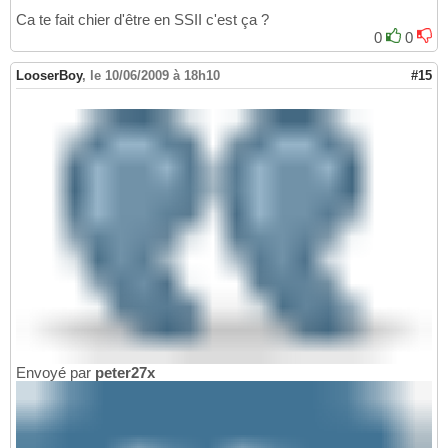
Ca te fait chier d'être en SSII c'est ça ?
0
0
LooserBoy
,
le 10/06/2009 à 18h10
#15
Envoyé par
peter27x