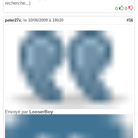
recherche...)
0
0
peter27x
,
le 10/06/2009 à 18h20
#16
Envoyé par
LooserBoy