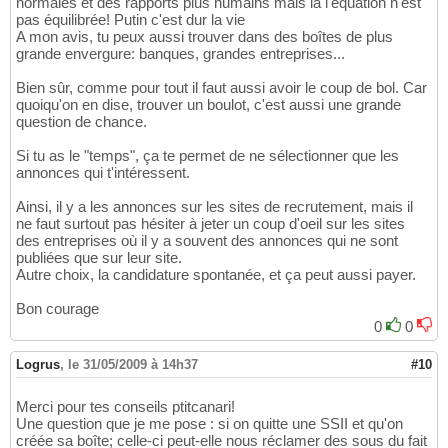
normales et des rapports plus humains mais là l'équation n'est
pas équilibrée! Putin c'est dur la vie
A mon avis, tu peux aussi trouver dans des boîtes de plus
grande envergure: banques, grandes entreprises...
Bien sûr, comme pour tout il faut aussi avoir le coup de bol. Car
quoiqu'on en dise, trouver un boulot, c'est aussi une grande
question de chance.
Si tu as le "temps", ça te permet de ne sélectionner que les
annonces qui t'intéressent.
Ainsi, il y a les annonces sur les sites de recrutement, mais il
ne faut surtout pas hésiter à jeter un coup d'oeil sur les sites
des entreprises où il y a souvent des annonces qui ne sont
publiées que sur leur site.
Autre choix, la candidature spontanée, et ça peut aussi payer.
Bon courage
0
0
Logrus
,
le 31/05/2009 à 14h37
#10
Merci pour tes conseils ptitcanari!
Une question que je me pose : si on quitte une SSII et qu'on
créée sa boîte; celle-ci peut-elle nous réclamer des sous du fait