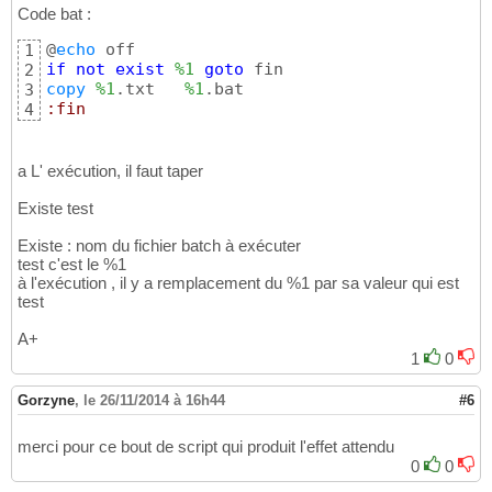
Code bat :
@
echo
1
if
not
exist
%1
goto
2
copy
%1
.txt   
%1
3
:fin
4
a L' exécution, il faut taper
Existe test
Existe : nom du fichier batch à exécuter
test c'est le %1
à l'exécution , il y a remplacement du %1 par sa valeur qui est
test
A+
1
0
Gorzyne
,
le 26/11/2014 à 16h44
#6
merci pour ce bout de script qui produit l'effet attendu
0
0