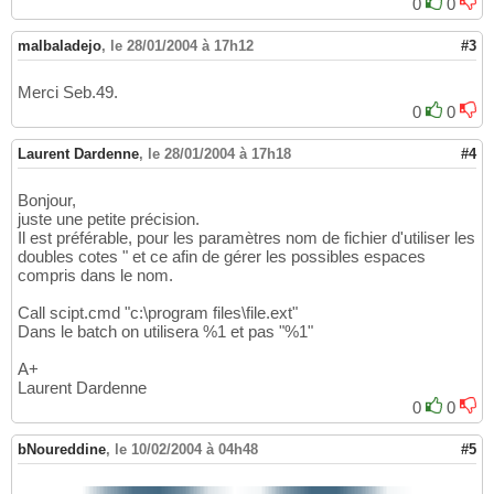
0
0
malbaladejo
,
le 28/01/2004 à 17h12
#3
Merci Seb.49.
0
0
Laurent Dardenne
,
le 28/01/2004 à 17h18
#4
Bonjour,
juste une petite précision.
Il est préférable, pour les paramètres nom de fichier d'utiliser les
doubles cotes " et ce afin de gérer les possibles espaces
compris dans le nom.
Call scipt.cmd "c:\program files\file.ext"
Dans le batch on utilisera %1 et pas "%1"
A+
Laurent Dardenne
0
0
bNoureddine
,
le 10/02/2004 à 04h48
#5