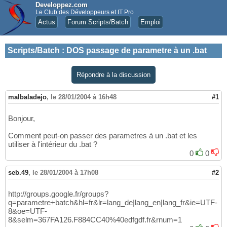
Developpez.com
Le Club des Développeurs et IT Pro
Actus
Forum Scripts/Batch
Emploi
Scripts/Batch
:
DOS passage de parametre à un .bat
Répondre à la discussion
malbaladejo
,
le 28/01/2004 à 16h48
#1
Bonjour,
Comment peut-on passer des parametres à un .bat et les
utiliser à l'intérieur du .bat ?
0
0
seb.49
,
le 28/01/2004 à 17h08
#2
http://groups.google.fr/groups?
q=parametre+batch&hl=fr&lr=lang_de|lang_en|lang_fr&ie=UTF-
8&oe=UTF-
8&selm=367FA126.F884CC40%40edfgdf.fr&rnum=1