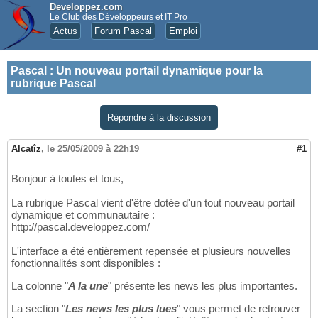
Developpez.com
Le Club des Développeurs et IT Pro
Actus
Forum Pascal
Emploi
Pascal
:
Un nouveau portail dynamique pour la
rubrique Pascal
Répondre à la discussion
Alcatîz
,
le 25/05/2009 à 22h19
#1
Bonjour à toutes et tous,
La rubrique Pascal vient d'être dotée d'un tout nouveau portail
dynamique et communautaire :
http://pascal.developpez.com/
L'interface a été entièrement repensée et plusieurs nouvelles
fonctionnalités sont disponibles :
La colonne "
A la une
" présente les news les plus importantes.
La section "
Les news les plus lues
" vous permet de retrouver