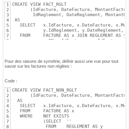
CREATE VIEW FACT_RGLT 

1
       (IdFacture, DateFacture, MontantFactur
2
        IdReglement, DateReglement, MontantRe
3
 AS

4
   SELECT   x.IdFacture, x.DateFacture, x.Mon
5
            y.IdReglement, y.DateReglement, y
6
   FROM     FACTURE AS x JOIN REGLEMENT AS y 

7
              ON x.IdFacture = y.IdFacture ;
8
Pour des raisons de symétrie, définir aussi une vue pour tout
savoir sur les factures non réglées :
Code :
CREATE VIEW FACT_NON_RGLT 

1
       (IdFacture, DateFacture, MontantFactur
2
  AS

3
   SELECT   x.IdFacture, x.DateFacture, x.Mon
4
   FROM     FACTURE AS x 

5
   WHERE    NOT EXISTS 

6
            (SELECT  ''

7
             FROM    REGLEMENT AS y 

8