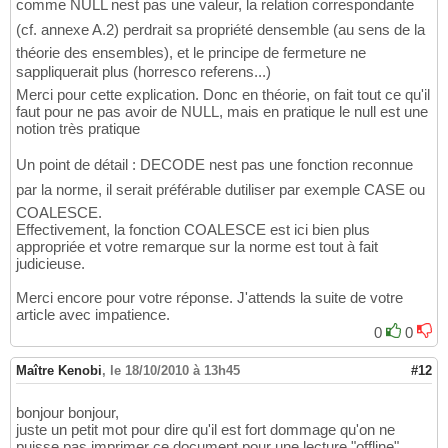
comme NULL nest pas une valeur, la relation correspondante
(cf. annexe A.2) perdrait sa propriété densemble (au sens de la
théorie des ensembles), et le principe de fermeture ne
sappliquerait plus (horresco referens...)
Merci pour cette explication. Donc en théorie, on fait tout ce qu'il
faut pour ne pas avoir de NULL, mais en pratique le null est une
notion très pratique
Un point de détail : DECODE nest pas une fonction reconnue
par la norme, il serait préférable dutiliser par exemple CASE ou
COALESCE.
Effectivement, la fonction COALESCE est ici bien plus
appropriée et votre remarque sur la norme est tout à fait
judicieuse.
Merci encore pour votre réponse. J'attends la suite de votre
article avec impatience.
0
0
Maître Kenobi
,
le 18/10/2010 à 13h45
#12
bonjour bonjour,
juste un petit mot pour dire qu'il est fort dommage qu'on ne
puisse pas imprimer ce document pour une lecture "offline".