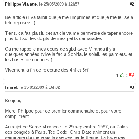
Philippe Vialatte
,
le 25/05/2009 à 12h57
#2
Bel article (il va falloir que je me l'imprimes et que je me le lise a
tête reposée...)
Tiens, ça fait plaisir, cet article va me permettre de taper encore
plus fort sur les doigts de mes petits camarades
Ca me rappelle mes cours de sgbd avec Miranda il y'a
quelques années (vive la fac a Sophia, le soleil, les palmiers, et
les bases de données )
Vivement la fin de relecture des 4nf et 5nf
1
0
fsmrel
,
le 25/05/2009 à 16h02
#3
Bonjour,
Merci Philippe pour ce premier commentaire et pour votre
compliment.
Au sujet de Serge Miranda : Le 29 septembre 1987, au Palais
des congrès à Paris, Ted Codd, Chris Date animent un
séminaire dont je vous laisse deviner le thème. La foule des