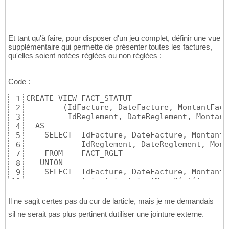
             WHERE   x.IdFacture = y.IdFactur
9
Et tant qu'à faire, pour disposer d'un jeu complet, définir une vue
supplémentaire qui permette de présenter toutes les factures,
qu'elles soient notées réglées ou non réglées :
Code :
CREATE VIEW FACT_STATUT 

1
        (IdFacture, DateFacture, MontantFact
2
         IdReglement, DateReglement, Montant
3
  AS

4
    SELECT  IdFacture, DateFacture, MontantF
5
            IdReglement, DateReglement, Mont
6
    FROM    FACT_RGLT  

7
   UNION

8
    SELECT  IdFacture, DateFacture, MontantF
9
            ' ', ' ', ' ', 'Non Réglé'

10
    FROM    FACT_NON_RGLT ;
11
Il ne sagit certes pas du cur de larticle, mais je me demandais
sil ne serait pas plus pertinent dutiliser une jointure externe.