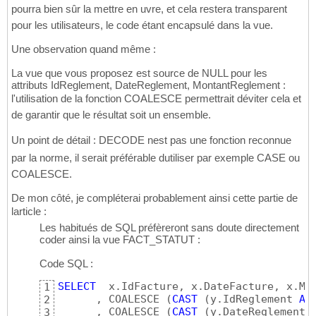
pourra bien sûr la mettre en uvre, et cela restera transparent
pour les utilisateurs, le code étant encapsulé dans la vue.
Une observation quand même :
La vue que vous proposez est source de NULL pour les
attributs IdReglement, DateReglement, MontantReglement :
l'utilisation de la fonction COALESCE permettrait déviter cela et
de garantir que le résultat soit un ensemble.
Un point de détail : DECODE nest pas une fonction reconnue
par la norme, il serait préférable dutiliser par exemple CASE ou
COALESCE.
De mon côté, je compléterai probablement ainsi cette partie de
larticle :
Les habitués de SQL préfèreront sans doute directement
coder ainsi la vue FACT_STATUT :
Code SQL :
SELECT
  x.IdFacture, x.DateFacture, x.Mon
1
      , COALESCE 
(
CAST
(
y.IdReglement 
AS
2
      , COALESCE 
(
CAST
(
y.DateReglement 
3