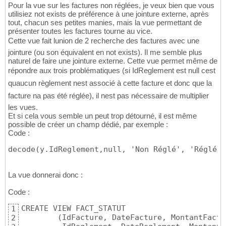
Pour la vue sur les factures non réglées, je veux bien que vous
utilisiez not exists de préférence à une jointure externe, après
tout, chacun ses petites manies, mais la vue permettant de
présenter toutes les factures tourne au vice.
Cette vue fait lunion de 2 recherche des factures avec une
jointure (ou son équivalent en not exists). Il me semble plus
naturel de faire une jointure externe. Cette vue permet même de
répondre aux trois problématiques (si IdReglement est null cest
quaucun règlement nest associé à cette facture et donc que la
facture na pas été réglée), il nest pas nécessaire de multiplier
les vues.
Et si cela vous semble un peut trop détourné, il est même
possible de créer un champ dédié, par exemple :
Code :
decode(y.IdReglement,null, 'Non Réglé', 'Réglé')
La vue donnerai donc :
Code :
CREATE VIEW FACT_STATUT 

1
        (IdFacture, DateFacture, MontantFactu
2