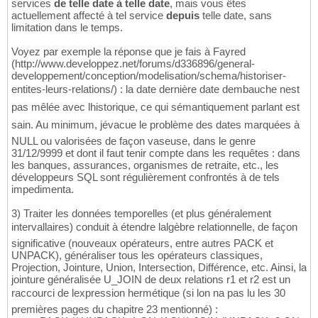
services
de telle date à telle date
, mais vous êtes
actuellement affecté à tel service
depuis
telle date, sans
limitation dans le temps.
Voyez par exemple la réponse que je fais à Fayred
(http://www.developpez.net/forums/d336896/general-
developpement/conception/modelisation/schema/historiser-
entites-leurs-relations/) : la date dernière date dembauche nest
pas mêlée avec lhistorique, ce qui sémantiquement parlant est
sain. Au minimum, jévacue le problème des dates marquées à
NULL ou valorisées de façon vaseuse, dans le genre
31/12/9999 et dont il faut tenir compte dans les requêtes : dans
les banques, assurances, organismes de retraite, etc., les
développeurs SQL sont régulièrement confrontés à de tels
impedimenta.
3) Traiter les données temporelles (et plus généralement
intervallaires) conduit à étendre lalgèbre relationnelle, de façon
significative (nouveaux opérateurs, entre autres PACK et
UNPACK), généraliser tous les opérateurs classiques,
Projection, Jointure, Union, Intersection, Différence, etc. Ainsi, la
jointure généralisée U_JOIN de deux relations r1 et r2 est un
raccourci de lexpression hermétique (si lon na pas lu les 30
premières pages du chapitre 23 mentionné) :