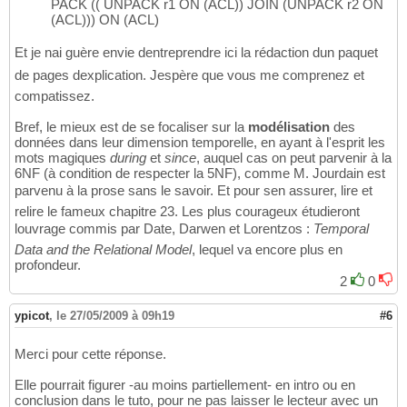
PACK (( UNPACK r1 ON (ACL)) JOIN (UNPACK r2 ON
(ACL))) ON (ACL)
Et je nai guère envie dentreprendre ici la rédaction dun paquet
de pages dexplication. Jespère que vous me comprenez et
compatissez.
Bref, le mieux est de se focaliser sur la
modélisation
des
données dans leur dimension temporelle, en ayant à l'esprit les
mots magiques
during
et
since
, auquel cas on peut parvenir à la
6NF (à condition de respecter la 5NF), comme M. Jourdain est
parvenu à la prose sans le savoir. Et pour sen assurer, lire et
relire le fameux chapitre 23. Les plus courageux étudieront
louvrage commis par Date, Darwen et Lorentzos :
Temporal
Data and the Relational Model
, lequel va encore plus en
profondeur.
2
0
ypicot
,
le 27/05/2009 à 09h19
#6
Merci pour cette réponse.
Elle pourrait figurer -au moins partiellement- en intro ou en
conclusion dans le tuto, pour ne pas laisser le lecteur avec un