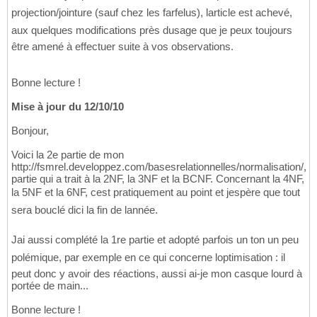
projection/jointure (sauf chez les farfelus), larticle est achevé,
aux quelques modifications près dusage que je peux toujours
être amené à effectuer suite à vos observations.
Bonne lecture !
Mise à jour du 12/10/10
Bonjour,
Voici la 2e partie de mon
http://fsmrel.developpez.com/basesrelationnelles/normalisation/,
partie qui a trait à la 2NF, la 3NF et la BCNF. Concernant la 4NF,
la 5NF et la 6NF, cest pratiquement au point et jespère que tout
sera bouclé dici la fin de lannée.
Jai aussi complété la 1re partie et adopté parfois un ton un peu
polémique, par exemple en ce qui concerne loptimisation : il
peut donc y avoir des réactions, aussi ai-je mon casque lourd à
portée de main...
Bonne lecture !