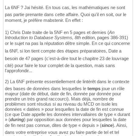
La 6NF ? Jai hésité. En tous cas, les mathématiques ne sont
pas partie prenante dans cette affaire. Quoi qu'il en soit, our le
moment, je préfère mabstenir. En effet :
1) Chris Date traite de la 5NF en 5 pages et demies (
An
Introduction to Database Systems, 8th edition
, pages 386-391)
or le sujet na pas la réputation dêtre simple. En ce qui concerne
la 6NF, si lon tient compte des étapes préparatoires, Date a
besoin de 47 pages (c'est-à-dire tout le chapitre 23 de louvrage
cité) pour faire le tour complet de la question, mais sans
l'approfondir...
2) La 6NF présente essentiellement de lintérêt dans le contexte
des bases de données dans lesquelles le
temps
joue un rôle
majeur (date de début, date de fin, donnée par donnée pour
prendre un très grand raccourci). Mais déjà, nombre de
problèmes sont résolus si au niveau du MCD on isole les
données « datées » pour lesquelles la date de fin est connue
(ce que Date appelle les données intervallaires de type « durant
» (
during
) par opposition aux données pour lesquelles la date
de fin nest pas connue, dites de type « depuis » (
since
). Ainsi,
dans votre entreprise vous avez pu faire partie de tel et tel