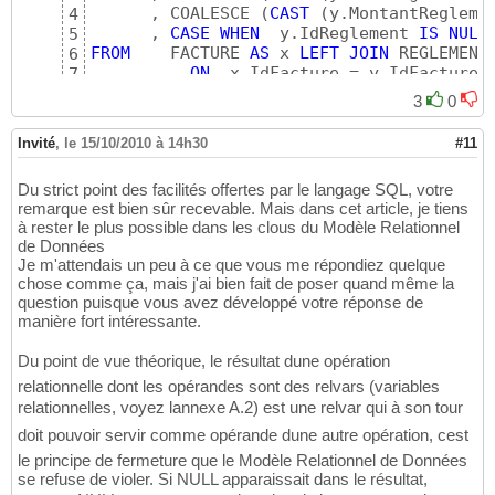
      , COALESCE 
(
CAST
(
y.MontantRegleme
4
      , 
CASE
WHEN
  y.IdReglement 
IS
NULL
5
FROM
    FACTURE 
AS
 x 
LEFT
JOIN
 REGLEMENT
6
ON
  x.IdFacture = y.IdFacture 
7
3
0
Invité
,
le 15/10/2010 à 14h30
#11
Du strict point des facilités offertes par le langage SQL, votre
remarque est bien sûr recevable. Mais dans cet article, je tiens
à rester le plus possible dans les clous du Modèle Relationnel
de Données
Je m'attendais un peu à ce que vous me répondiez quelque
chose comme ça, mais j'ai bien fait de poser quand même la
question puisque vous avez développé votre réponse de
manière fort intéressante.
Du point de vue théorique, le résultat dune opération
relationnelle dont les opérandes sont des relvars (variables
relationnelles, voyez lannexe A.2) est une relvar qui à son tour
doit pouvoir servir comme opérande dune autre opération, cest
le principe de fermeture que le Modèle Relationnel de Données
se refuse de violer. Si NULL apparaissait dans le résultat,