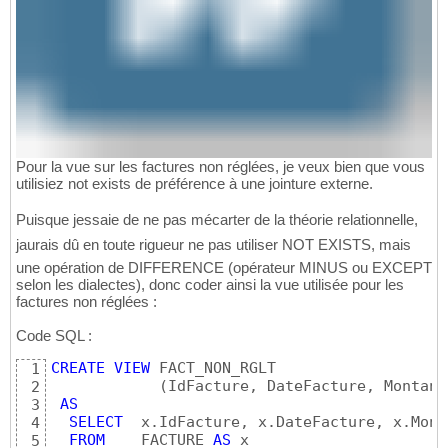
Pour la vue sur les factures non réglées, je veux bien que vous
utilisiez not exists de préférence à une jointure externe.
Puisque jessaie de ne pas mécarter de la théorie relationnelle,
jaurais dû en toute rigueur ne pas utiliser NOT EXISTS, mais
une opération de DIFFERENCE (opérateur MINUS ou EXCEPT
selon les dialectes), donc coder ainsi la vue utilisée pour les
factures non réglées :
Code SQL :
CREATE
VIEW
 FACT_NON_RGLT 

1
(
IdFacture, DateFacture, Montant
2
AS
3
SELECT
  x.IdFacture, x.DateFacture, x.Mont
4
FROM
    FACTURE 
AS
 x

5