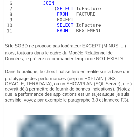
JOIN
6
(
SELECT
 IdFacture

7
FROM
   FACTURE

8
               EXCEPT 

9
SELECT
 IdFacture

10
FROM
   REGLEMENT

11
)
AS
 y   

12
ON
  x.IdFacture = y.IdFacture ;
13
Si le SGBD ne propose pas lopérateur EXCEPT (MINUS, ...)
alors, toujours dans le cadre du Modèle Relationnel de
Données, je préfère recommander lemploi de NOT EXISTS.
Dans la pratique, le choix final se fera en réalité sur la base dun
prototypage des performances (déjà un EXPLAIN (DB2,
ORACLE, TERADATA), ou un SHOWPLAN (SQL Server), etc.)
devrait déjà permettre de fournir de bonnes indications). (Notez
que la performance des applications est un sujet auquel je suis
sensible, voyez par exemple le paragraphe 3.8 et lannexe F.3).