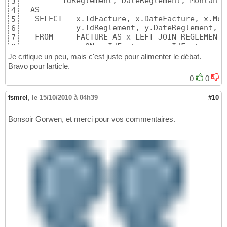
         IdReglement, DateReglement, MontantR
3
  AS

4
   SELECT   x.IdFacture, x.DateFacture, x.Mon
5
            y.IdReglement, y.DateReglement, y
6
   FROM     FACTURE AS x LEFT JOIN REGLEMENT A
7
              ON x.IdFacture = y.IdFacture ;
8
Je critique un peu, mais c'est juste pour alimenter le débat.
Bravo pour larticle.
0
0
fsmrel
,
le 15/10/2010 à 04h39
#10
Bonsoir Gorwen, et merci pour vos commentaires.