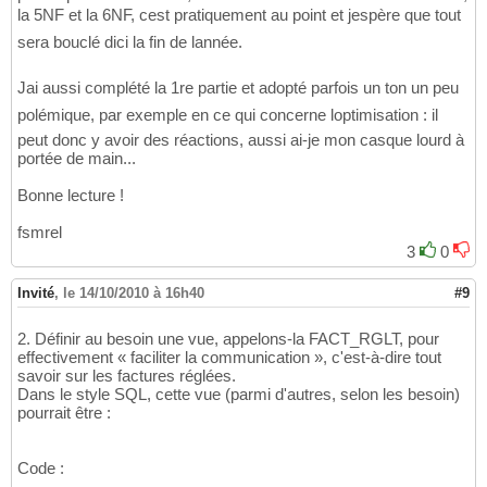
la 5NF et la 6NF, cest pratiquement au point et jespère que tout
sera bouclé dici la fin de lannée.
Jai aussi complété la 1re partie et adopté parfois un ton un peu
polémique, par exemple en ce qui concerne loptimisation : il
peut donc y avoir des réactions, aussi ai-je mon casque lourd à
portée de main...
Bonne lecture !
fsmrel
3
0
Invité
,
le 14/10/2010 à 16h40
#9
2. Définir au besoin une vue, appelons-la FACT_RGLT, pour
effectivement « faciliter la communication », c'est-à-dire tout
savoir sur les factures réglées.
Dans le style SQL, cette vue (parmi d'autres, selon les besoin)
pourrait être :
Code :