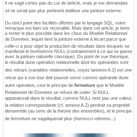
Il ne sagit certes pas du cur de larticle, mais je me demandais
sil ne serait pas plus pertinent dutiliser une jointure externe.
Du strict point des facilités offertes par le langage SQL, votre
remarque est bien sûr recevable. Mais dans cet article, je tiens
à rester le plus possible dans les clous du Modèle Relationnel
de Données, lequel tient la jointure externe à lécart parce que
celle-ci a pour objet la production de résultats dans lesquels se
manifeste le bonhomme NULL (contrairement à ce qui se passe
avec la jointure naturelle classique). Du point de vue théorique,
le résultat dune opération relationnelle dont les opérandes sont
des relvars (variables relationnelles, voyez lannexe A.2) est une
relvar qui à son tour doit pouvoir servir comme opérande dune
autre opération, cest le principe de
fermeture
que le Modèle
Relationnel de Données se refuse de violer. Si NULL
apparaissait dans le résultat, comme NULL nest pas une valeur,
la relation correspondante (cf. annexe A.2) perdrait sa propriété
densemble (au sens de la théorie des ensembles), et le principe
de fermeture ne sappliquerait plus (
horresco referens
...)