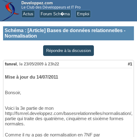
Developpez.com
Le Club des Développeurs et IT Pro
Actus
Forum Sch�ma
Emploi
Schéma
:
[Article] Bases de données relationnelles -
Normalisation
Répondre à la discussion
fsmrel
,
le 23/05/2009 à 23h22
#1
Mise à jour du 14/07/2011
Bonsoir,
Voici la 3e partie de mon
http://fsmrel.developpez.com/basesrelationnelles/normalisation/,
partie qui traite des quatrième, cinquième et sixième formes
normales.
Comme il ny a pas de normalisation en 7NF par