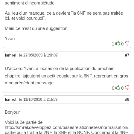
sentiment d'incomplétude.
Au lieu d'un manque, cela devient "la 6NF ne sera pas traitée
ici, et voici pourquoi".
Mais ce n'est qu'une suggestion.
Yvan
1
0
fsmrel
,
le 27/05/2009 à 19h07
#7
D'accord Yvan, à loccasion de la publication du prochain
chapitre, jajouterai un petit couplet sur la 6NF, reprenant en gros
mon précédent message.
0
0
fsmrel
,
le 11/10/2010 à 21h59
#8
Bonjour,
Voici la 2e partie de
http://fsmrel.developpez.com/basesrelationnelles/normalisation/,
partie qui a trait à la 2NF, la 3NF et la BCNF. Concernant la 4NF,