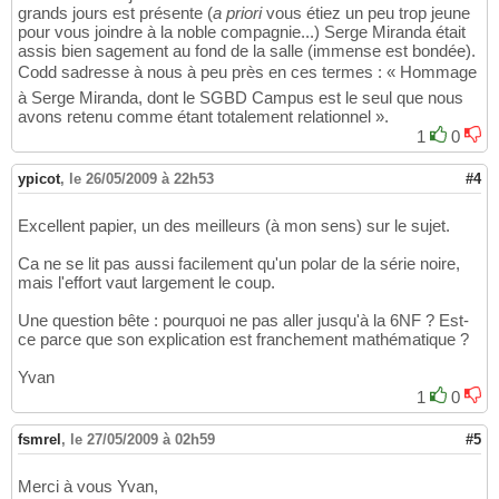
grands jours est présente (
a priori
vous étiez un peu trop jeune
pour vous joindre à la noble compagnie...) Serge Miranda était
assis bien sagement au fond de la salle (immense est bondée).
Codd sadresse à nous à peu près en ces termes : « Hommage
à Serge Miranda, dont le SGBD Campus est le seul que nous
avons retenu comme étant totalement relationnel ».
1
0
ypicot
,
le 26/05/2009 à 22h53
#4
Excellent papier, un des meilleurs (à mon sens) sur le sujet.
Ca ne se lit pas aussi facilement qu'un polar de la série noire,
mais l'effort vaut largement le coup.
Une question bête : pourquoi ne pas aller jusqu'à la 6NF ? Est-
ce parce que son explication est franchement mathématique ?
Yvan
1
0
fsmrel
,
le 27/05/2009 à 02h59
#5
Merci à vous Yvan,