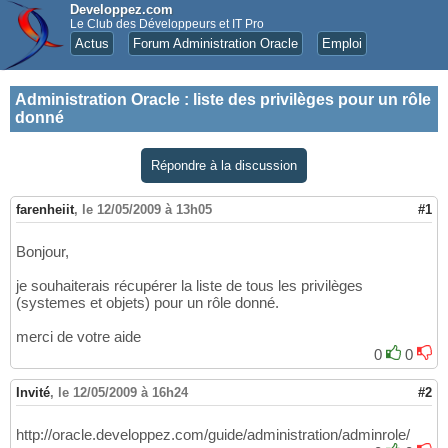
Developpez.com
Le Club des Développeurs et IT Pro
Actus
Forum Administration Oracle
Emploi
Administration Oracle
:
liste des privilèges pour un rôle
donné
Répondre à la discussion
farenheiit
,
le 12/05/2009 à 13h05
#1
Bonjour,
je souhaiterais récupérer la liste de tous les privilèges
(systemes et objets) pour un rôle donné.
merci de votre aide
0
0
Invité
,
le 12/05/2009 à 16h24
#2
http://oracle.developpez.com/guide/administration/adminrole/