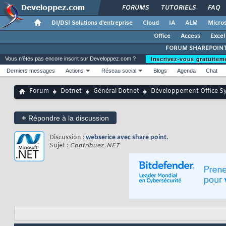
FORUMS
TUTORIELS
FAQ
DI/DSI Solutions d'entreprise
Cloud
IA
ALM
Micros
Office
Access
Excel
FORUM SHAREPOIN
Vous n'êtes pas encore inscrit sur Developpez.com ?
Inscrivez-vous gratuitem
Derniers messages
Actions
Réseau social
Blogs
Agenda
Chat
Forum
Dotnet
Général Dotnet
Développement Office S
+
Répondre à la discussion
Discussion :
webserice avec share point.
Sujet :
Contribuez .NET