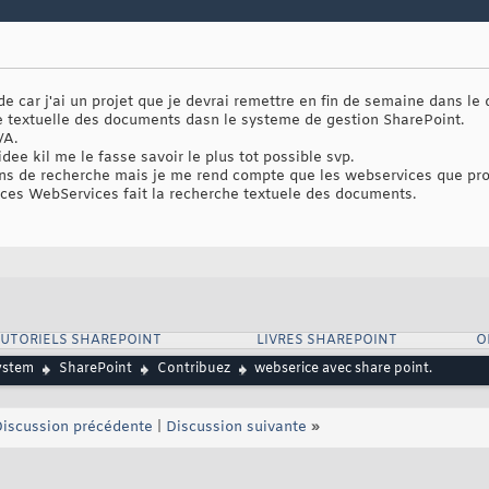
de car j'ai un projet que je devrai remettre en fin de semaine dans l
he textuelle des documents dasn le systeme de gestion SharePoint.
VA.
dee kil me le fasse savoir le plus tot possible svp.
 pleins de recherche mais je me rend compte que les webservices que p
ces WebServices fait la recherche textuele des documents.
UTORIELS SHAREPOINT
LIVRES SHAREPOINT
O
ystem
SharePoint
Contribuez
webserice avec share point.
iscussion précédente
|
Discussion suivante
»