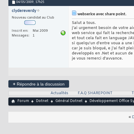
04/05/2009,
17h25
clydereverdy
webserice avec share point.
Nouveau candidat au Club
Salut a tous.
j'ai urgement besoin de votre ai
Inscrit en
Mai 2009
web service qui fait la recherc
Messages
1
et tout cela fait en language JA
si quelqu'un d'entre voua a une i
car je suis bloqué, e j'ai fait
developpés en .Net et aucun de 
je vous remerci d'avvance.
+
Répondre à la discussion
Actualités
F.A.Q SHAREPOINT
T
Forum
Dotnet
Général Dotnet
Développement Office S
«
D