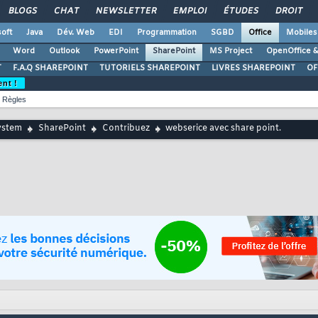
BLOGS
CHAT
NEWSLETTER
EMPLOI
ÉTUDES
DROIT
oft
Java
Dév. Web
EDI
Programmation
SGBD
Office
Mobiles
Word
Outlook
PowerPoint
SharePoint
MS Project
OpenOffice &
T
F.A.Q SHAREPOINT
TUTORIELS SHAREPOINT
LIVRES SHAREPOINT
OF
ent !
Règles
ystem
SharePoint
Contribuez
webserice avec share point.