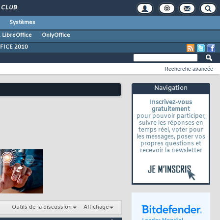
CLUB
Systèmes
 LibreOffice
OnlyOffice
FICE 2010
Recherche avancée
Navigation
Inscrivez-vous
gratuitement
pour pouvoir participer,
suivre les réponses en
temps réel, voter pour
les messages, poser vos
propres questions et
recevoir la newsletter
Outils de la discussion
Affichage