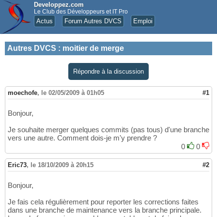
Developpez.com
Le Club des Développeurs et IT Pro
Actus
Forum Autres DVCS
Emploi
Autres DVCS
:
moitier de merge
Répondre à la discussion
moechofe
,
le 02/05/2009 à 01h05
#1
Bonjour,
Je souhaite merger quelques commits (pas tous) d'une branche
vers une autre. Comment dois-je m'y prendre ?
0
0
Eric73
,
le 18/10/2009 à 20h15
#2
Bonjour,
Je fais cela régulièrement pour reporter les corrections faites
dans une branche de maintenance vers la branche principale.