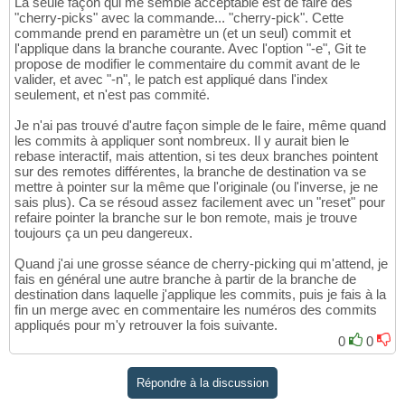
La seule façon qui me semble acceptable est de faire des
"cherry-picks" avec la commande... "cherry-pick". Cette
commande prend en paramètre un (et un seul) commit et
l'applique dans la branche courante. Avec l'option "-e", Git te
propose de modifier le commentaire du commit avant de le
valider, et avec "-n", le patch est appliqué dans l'index
seulement, et n'est pas commité.
Je n'ai pas trouvé d'autre façon simple de le faire, même quand
les commits à appliquer sont nombreux. Il y aurait bien le
rebase interactif, mais attention, si tes deux branches pointent
sur des remotes différentes, la branche de destination va se
mettre à pointer sur la même que l'originale (ou l'inverse, je ne
sais plus). Ca se résoud assez facilement avec un "reset" pour
refaire pointer la branche sur le bon remote, mais je trouve
toujours ça un peu dangereux.
Quand j'ai une grosse séance de cherry-picking qui m'attend, je
fais en général une autre branche à partir de la branche de
destination dans laquelle j'applique les commits, puis je fais à la
fin un merge avec en commentaire les numéros des commits
appliqués pour m'y retrouver la fois suivante.
0
0
Répondre à la discussion