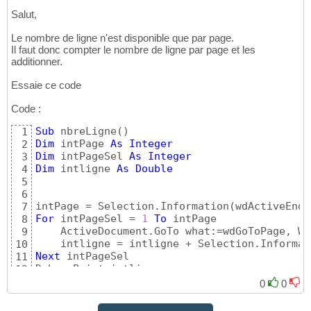
Salut,
Le nombre de ligne n'est disponible que par page.
Il faut donc compter le nombre de ligne par page et les
additionner.
Essaie ce code
Code :
Sub
 nbreLigne
(
)
1
Dim
 intPage 
As
Integer
2
Dim
 intPageSel 
As
Integer
3
Dim
 intligne 
As
Double
4
5
6
intPage = Selection.Information
(
wdActiveEndP
7
For
 intPageSel = 
1
To
 intPage

8
    ActiveDocument.GoTo what:=wdGoToPage, Wh
9
    intligne = intligne + Selection.Informat
10
Next
 intPageSel

11
Debug.Print intligne

12
13
0
0
End
Sub
14