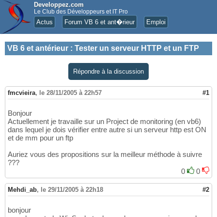
Developpez.com
Le Club des Développeurs et IT Pro
Actus
Forum VB 6 et ant�rieur
Emploi
VB 6 et antérieur
:
Tester un serveur HTTP et un FTP
Répondre à la discussion
fmcvieira
,
le 28/11/2005 à 22h57
#1
Bonjour
Actuellement je travaille sur un Project de monitoring (en vb6)
dans lequel je dois vérifier entre autre si un serveur http est ON
et de mm pour un ftp
Auriez vous des propositions sur la meilleur méthode à suivre
???
0
0
Mehdi_ab
,
le 29/11/2005 à 22h18
#2
bonjour