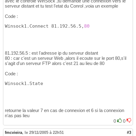
avec le controle WinSock ,tu demande une connexion vers le
serveur distant et tu test l'etat du Conrol ,voia un exemple
Code :
Winsock1.Connect 81.192.56.5,
80
81.192.56.5 : est l'adresse ip du serveur distant
80 : car c'est un serveur Web ,alors il ecoute sur le port 80,s'il
s'agit d'un serveur FTP alors c'est 21 au lieu de 80
Code :
Winsock1.State
retourne la valeur 7 en cas de connexion et 6 si la connexion
n'as pas lieu
0
0
fmcvieira
,
le 29/11/2005 à 22h51
#3