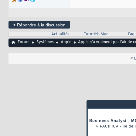
+
Répondre à la discussion
Actualités
Tutoriels Mac
Faq
Forum
Systèmes
Apple
Apple n'a vraiment pas l'air de c
«
D
Business Analyst - M
↳
PACIFICA
- Ile de