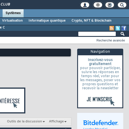
CLUB
Systèmes
Virtualisation
Informatique quantique
Crypto, NFT & Blockchain
e C
Recherche avancée
Navigation
Inscrivez-vous
gratuitement
pour pouvoir participer,
suivre les réponses en
temps réel, voter pour
les messages, poser vos
propres questions et
recevoir la newsletter
Outils de la discussion
Affichage