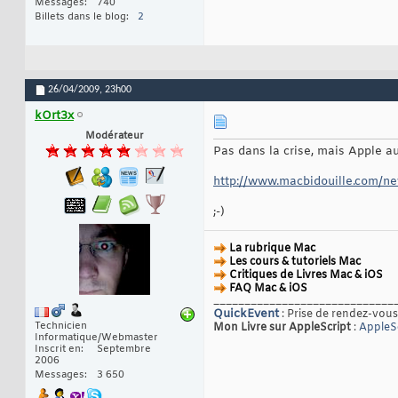
Messages
740
Billets dans le blog
2
26/04/2009,
23h00
kOrt3x
Modérateur
Pas dans la crise, mais Apple au
http://www.macbidouille.com/ne
;-)
La rubrique Mac
Les cours & tutoriels Mac
Critiques de Livres Mac & iOS
FAQ Mac & iOS
_____________________________
QuickEvent
: Prise de rendez-vous
Technicien
Mon Livre sur AppleScript
:
AppleSc
Informatique/Webmaster
Inscrit en
Septembre
2006
Messages
3 650