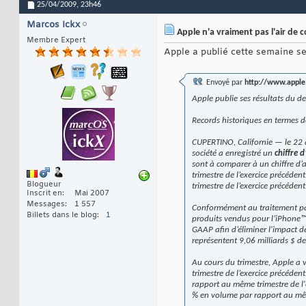
25/04/2009,
23h46
Marcos Ickx
Apple n'a vraiment pas l'air de c
Membre Expert
Apple a publié cette semaine s
Envoyé par
http://www.apple.
Apple publie ses résultats du d
Records historiques en termes de
CUPERTINO, Californie — le 22 a
société a enregistré un
chiffre d
sont à comparer à un chiffre d’a
trimestre de l’exercice précéd
Blogueur
trimestre de l’exercice précédent
Inscrit en
Mai 2007
Messages
1 557
Conformément au traitement par 
Billets dans le blog
1
produits vendus pour l’iPhone™ 
GAAP afin d’éliminer l'impact 
représentent 9,06 milliards $ de
Au cours du trimestre, Apple a
trimestre de l’exercice précéden
rapport au même trimestre de l'e
% en volume par rapport au même