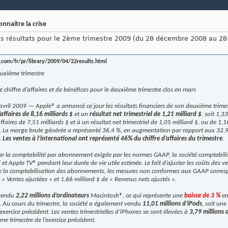
onnaitre la crise
es résultats pour le 2ème trimestre 2009 (du 28 décembre 2008 au 2
com/fr/pr/library/2009/04/22results.html
euxième trimestre
 chiffre d’affaires et de bénéfices pour le deuxième trimestre clos en mars
vril 2009 — Apple® a annoncé ce jour les résultats financiers de son deuxième trimest
’affaires de 8,16 milliards $
et un
résultat net trimestriel de 1,21 milliard $
, soit 1,3
ffaires de 7,51 milliards $ et à un résultat net trimestriel de 1,05 milliard $, ou de 1
ent. La marge brute générée a représenté 36,4 %, en augmentation par rapport aux 32
.
Les ventes à l’international ont représenté 46% du chiffre d’affaires du trimestre
.
la comptabilité par abonnement exigée par les normes GAAP, la société comptabilise l
et Apple TV® pendant leur durée de vie utile estimée. Le fait d’ajuster les coûts des 
de la comptabilisation des abonnements, les mesures non conformes aux GAAP corresp
 « Ventes ajustées » et 1,66 milliard $ de « Revenus nets ajustés ».
 vendu
2,22 millions d’ordinateurs
Macintosh®, ce qui représente une
baisse de 3 %
en
t. Au cours du trimestre, la société a également vendu
11,01 millions d’iPods
, soit un
xercice précédent. Les ventes trimestrielles d’iPhones se sont élevées à
3,79 millions 
 trimestre de l’exercice précédent.