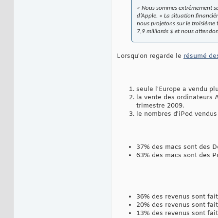
« Nous sommes extrêmement satis
d’Apple. « La situation financiè
nous projetons sur le troisième 
7,9 milliards $ et nous attendon
Lorsqu'on regarde le
résumé des
seule l'Europe a vendu p
la vente des ordinateurs
trimestre 2009.
le nombres d'iPod vendus
37% des macs sont des De
63% des macs sont des P
36% des revenus sont fait
20% des revenus sont fait
13% des revenus sont faits