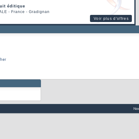
uit éditique
ALE
- France - Gradignan
Voir plus d'offres
cher
Nou