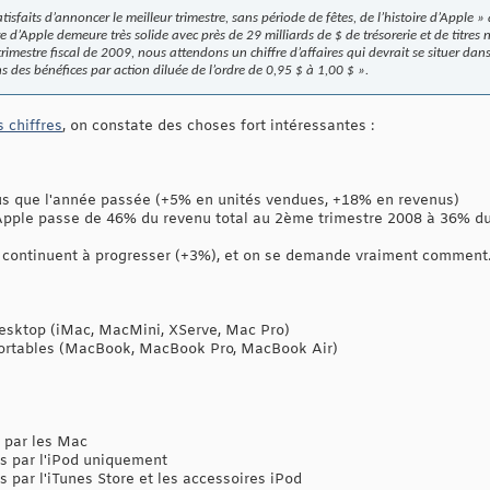
faits d’annoncer le meilleur trimestre, sans période de fêtes, de l’histoire d’Apple 
re d’Apple demeure très solide avec près de 29 milliards de $ de trésorerie et de titres 
trimestre fiscal de 2009, nous attendons un chiffre d’affaires qui devrait se situer dan
s des bénéfices par action diluée de l’ordre de 0,95 $ à 1,00 $ ».
 chiffres
, on constate des choses fort intéressantes :
lus que l'année passée (+5% en unités vendues, +18% en revenus)
 Apple passe de 46% du revenu total au 2ème trimestre 2008 à 36% d
 continuent à progresser (+3%), et on se demande vraiment comment
sktop (iMac, MacMini, XServe, Mac Pro)
ortables (MacBook, MacBook Pro, MacBook Air)
 par les Mac
s par l'iPod uniquement
 par l'iTunes Store et les accessoires iPod