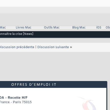
 Mac
Livres Mac
Outils Mac
Blog Mac
iOS
Ob
onnaitre la crise [News]
iscussion précédente
|
Discussion suivante
»
OA - Recette H/F
 France - Paris 75015