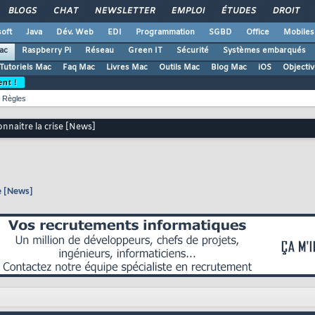
BLOGS
CHAT
NEWSLETTER
EMPLOI
ÉTUDES
DROIT
oft
Java
Dév. Web
EDI
Programmation
SGBD
Office
Mobiles
ac
Raspberry Pi
Réseau
Green IT
Sécurité
Systèmes embarqués
Tutoriels Mac
Faq Mac
Livres Mac
Outils Mac
Blog Mac
iOS
Objectiv
ent !
Règles
onnaitre la crise [News]
se [News]