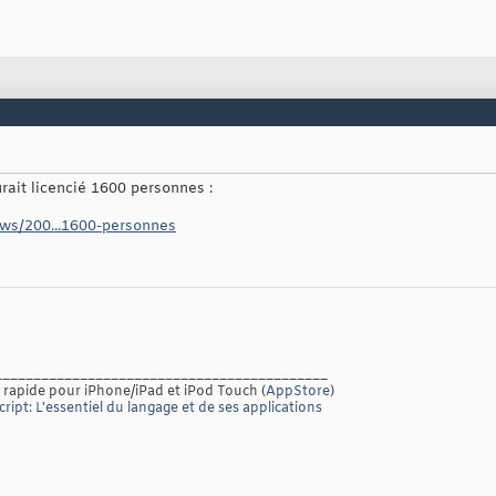
rait licencié 1600 personnes :
ws/200...1600-personnes
___________________________________________
 rapide pour iPhone/iPad et iPod Touch (
AppStore
)
ript: L'essentiel du langage et de ses applications