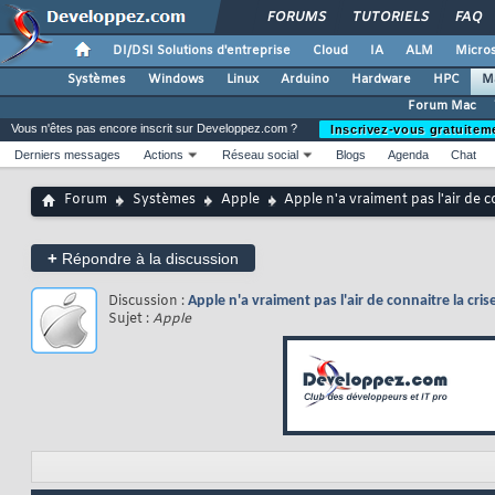
FORUMS
TUTORIELS
FAQ
DI/DSI Solutions d'entreprise
Cloud
IA
ALM
Micros
Systèmes
Windows
Linux
Arduino
Hardware
HPC
M
Forum Mac
Vous n'êtes pas encore inscrit sur Developpez.com ?
Inscrivez-vous gratuitem
Derniers messages
Actions
Réseau social
Blogs
Agenda
Chat
Forum
Systèmes
Apple
Apple n'a vraiment pas l'air de c
+
Répondre à la discussion
Discussion :
Apple n'a vraiment pas l'air de connaitre la cri
Sujet :
Apple