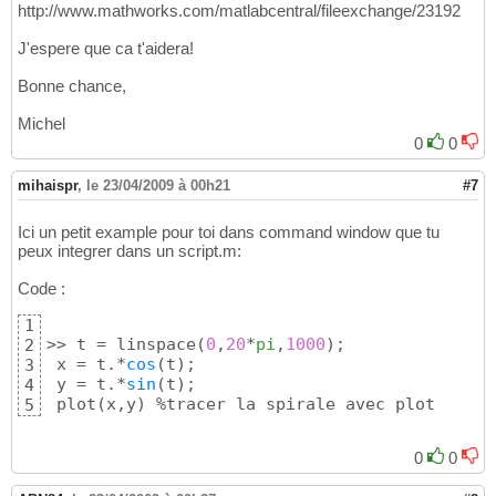
http://www.mathworks.com/matlabcentral/fileexchange/23192
J'espere que ca t'aidera!
Bonne chance,
Michel
0
0
mihaispr
,
le 23/04/2009 à 00h21
#7
Ici un petit example pour toi dans command window que tu
peux integrer dans un script.m:
Code :
1
>> t = linspace
(
0
,
20
*
pi
,
1000
)
;

2
 x = t.*
cos
(
t
)
;

3
 y = t.*
sin
(
t
)
;

4
 plot
(
x,y
)
 %tracer la spirale avec plot
5
0
0