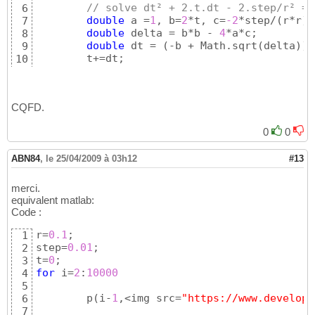
// solve dt² + 2.t.dt - 2.step/r² = 
6
double
 a =
1
, b=
2
*t, c=
-2
*step/
(
r*r
)
;

7
double
 delta = b*b - 
4
*a*c;

8
double
 dt = 
(
-b + Math.sqrt
(
delta
)
)
/
9
10
}
11
CQFD.
0
0
ABN84
,
le 25/04/2009 à 03h12
#13
merci.
equivalent matlab:
Code :
r=
0.1
;

1
step=
0.
01
;

2
t=
0
3
for
 i=
2
:
10000
4
5
	p
(
i-
1
,<img src=
"https://www.developp
6
7