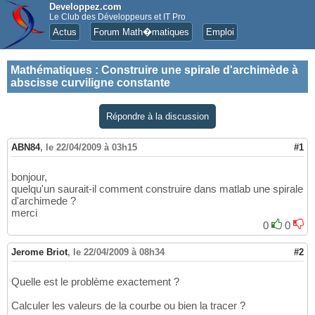
Developpez.com
Le Club des Développeurs et IT Pro
Actus
Forum Math�matiques
Emploi
Mathématiques
:
Construire une spirale d'archimède à
abscisse curviligne constante
Répondre à la discussion
ABN84
,
le 22/04/2009 à 03h15
#1
bonjour,
quelqu'un saurait-il comment construire dans matlab une spirale
d'archimede ?
merci
0
0
Jerome Briot
,
le 22/04/2009 à 08h34
#2
Quelle est le problème exactement ?
Calculer les valeurs de la courbe ou bien la tracer ?