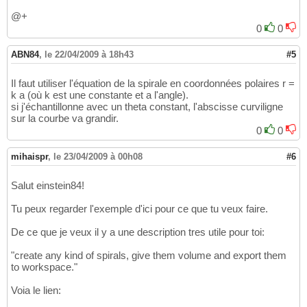
@+
0
0
ABN84
,
le 22/04/2009 à 18h43
#5
Il faut utiliser l'équation de la spirale en coordonnées polaires r =
k a (où k est une constante et a l'angle).
si j'échantillonne avec un theta constant, l'abscisse curviligne
sur la courbe va grandir.
0
0
mihaispr
,
le 23/04/2009 à 00h08
#6
Salut einstein84!
Tu peux regarder l'exemple d'ici pour ce que tu veux faire.
De ce que je veux il y a une description tres utile pour toi:
"create any kind of spirals, give them volume and export them
to workspace."
Voia le lien: