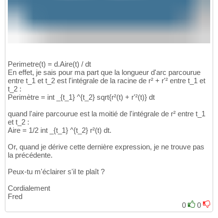
Perimetre(t) = d.Aire(t) / dt
En effet, je sais pour ma part que la longueur d'arc parcourue
entre t_1 et t_2 est l'intégrale de la racine de r² + r'² entre t_1 et
t_2 :
Perimètre = int _{t_1} ^{t_2} sqrt{r²(t) + r'²(t)} dt
quand l'aire parcourue est la moitié de l'intégrale de r² entre t_1
et t_2 :
Aire = 1/2 int _{t_1} ^{t_2} r²(t) dt.
Or, quand je dérive cette dernière expression, je ne trouve pas
la précédente.
Peux-tu m'éclairer s'il te plaît ?
Cordialement
Fred
0
0