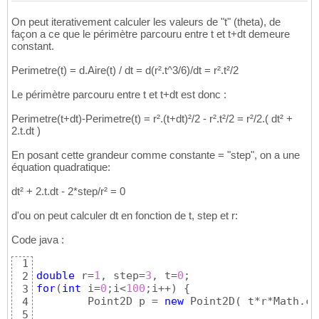
On peut iterativement calculer les valeurs de "t" (theta), de
façon a ce que le périmètre parcouru entre t et t+dt demeure
constant.
Perimetre(t) = d.Aire(t) / dt = d(r².t^3/6)/dt = r².t²/2
Le périmètre parcouru entre t et t+dt est donc :
Perimetre(t+dt)-Perimetre(t) = r².(t+dt)²/2 - r².t²/2 = r²/2.( dt² +
2.t.dt )
En posant cette grandeur comme constante = "step", on a une
équation quadratique:
dt² + 2.t.dt - 2*step/r² = 0
d'ou on peut calculer dt en fonction de t, step et r:
Code java :
1
double
 r=
1
, step=
3
, t=
0
2
for
(
int
 i=
0
;i<
100
;i++
)
{
3
	Point2D p = 
new
 Point2D
(
 t*r*Math.co
4
5