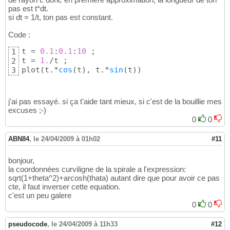
pas est t*dt.
si dt = 1/t, ton pas est constant.
Code :
t = 
0.1
:
0.1
:
10
 ;

1
t = 
1.
/t ; 

2
plot
(
t.*
cos
(
t
)
, t.*
sin
(
t
)
)
3
j'ai pas essayé. si ça t'aide tant mieux, si c'est de la bouillie mes
excuses ;-)
0
0
ABN84
,
le 24/04/2009 à 01h02
#11
bonjour,
la coordonnées curviligne de la spirale a l'expression:
sqrt(1+theta^2)+arcosh(thata) autant dire que pour avoir ce pas
cte, il faut inverser cette equation.
c'est un peu galere
0
0
pseudocode
,
le 24/04/2009 à 11h33
#12