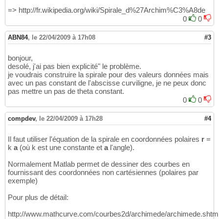
=> http://fr.wikipedia.org/wiki/Spirale_d%27Archim%C3%A8de
0
0
ABN84
,
le 22/04/2009 à 17h08
#3
bonjour,
desolé, j'ai pas bien explicité" le problème.
je voudrais construire la spirale pour des valeurs données mais
avec un pas constant de l'abscisse curviligne, je ne peux donc
pas mettre un pas de theta constant.
0
0
compdev
,
le 22/04/2009 à 17h28
#4
Il faut utiliser l'équation de la spirale en coordonnées polaires
r
=
k
a
(où k est une constante et
a
l'angle).
Normalement Matlab permet de dessiner des courbes en
fournissant des coordonnées non cartésiennes (polaires par
exemple)
Pour plus de détail:
http://www.mathcurve.com/courbes2d/archimede/archimede.shtm