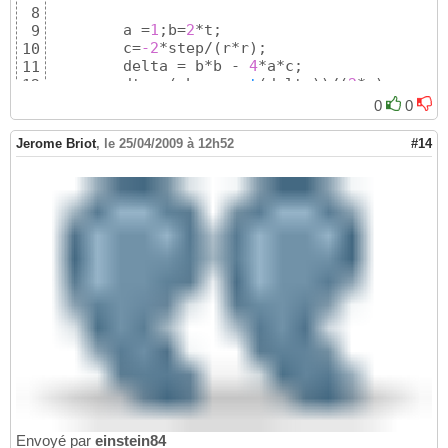
8
	a =
1
;b=
2
*t;

9
        c=
-2
*step/
(
r*r
)
;

10
	delta = b*b - 
4
*a*c;

11
	dt = 
(
-b + 
sqrt
(
delta
)
)
/
(
2
*a
)
;

12
13
0
0
end
14
plot
(
p
(
:,
1
)
,p
(
:,
2
)
)
15
Jerome Briot
,
le 25/04/2009 à 12h52
#14
Envoyé par
einstein84