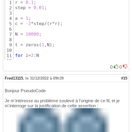
r = 
0.1
;

1
step = 
0.
01
;

2
3
a = 
1
;

4
c = 
-2
*step/
(
r*r
)
;

5
6
N = 
10000
;

7
8
t = zeros
(
1
,N
)
;

9
10
for
 i=
2
:N

11
12
    b = 
2
*t
(
i-
1
)
;

13
0
0
    delta = b*b - 
4
*a*c;

14
    dt = 
(
-b + 
sqrt
(
delta
)
)
/
(
2
*a
)
;

15
Fred13115
,
le 31/12/2022 à 09h39
#15
16
    t
(
i
)
 = t
(
i-
1
)
+dt;

17
Bonjour PseudoCode
18
end
19
Je m'intéresse au problème soulevé à l'origine de ce fil, et je
20
m'interroge sur la justification de cette assertion :
p =  
[
t.*r.*
cos
(
t
)
 ; t.*r.*
sin
(
t
)
]
;

21
22
figure

23
plot
(
p
(
1
,<img src=
"https://www.developpez.ne
24
axis equal
25