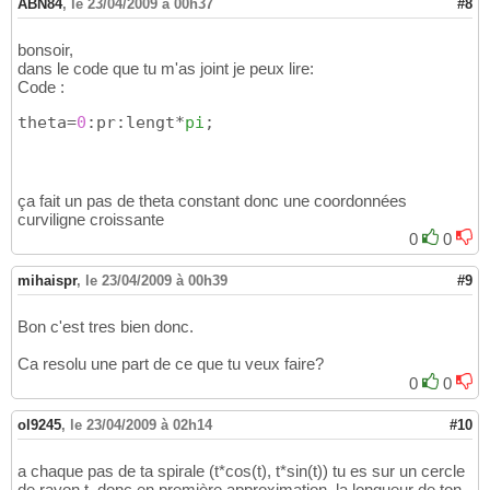
ABN84
,
le 23/04/2009 à 00h37
#8
bonsoir,
dans le code que tu m'as joint je peux lire:
Code :
theta=
0
:pr:lengt*
pi
;
ça fait un pas de theta constant donc une coordonnées
curviligne croissante
0
0
mihaispr
,
le 23/04/2009 à 00h39
#9
Bon c'est tres bien donc.
Ca resolu une part de ce que tu veux faire?
0
0
ol9245
,
le 23/04/2009 à 02h14
#10
a chaque pas de ta spirale (t*cos(t), t*sin(t)) tu es sur un cercle
de rayon t. donc en première approximation, la longueur de ton