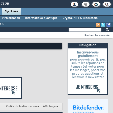
CLUB
Systèmes
Virtualisation
Informatique quantique
Crypto, NFT & Blockchain
e C
Recherche avancée
Navigation
Inscrivez-vous
gratuitement
pour pouvoir participer,
suivre les réponses en
temps réel, voter pour
les messages, poser vos
propres questions et
recevoir la newsletter
Outils de la discussion
Affichage