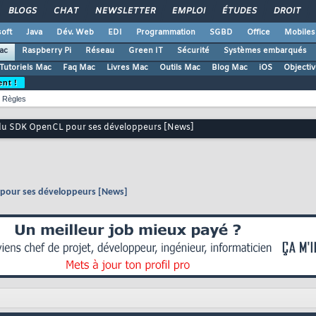
BLOGS
CHAT
NEWSLETTER
EMPLOI
ÉTUDES
DROIT
oft
Java
Dév. Web
EDI
Programmation
SGBD
Office
Mobiles
ac
Raspberry Pi
Réseau
Green IT
Sécurité
Systèmes embarqués
Tutoriels Mac
Faq Mac
Livres Mac
Outils Mac
Blog Mac
iOS
Objectiv
ent !
Règles
é du SDK OpenCL pour ses développeurs [News]
L pour ses développeurs [News]