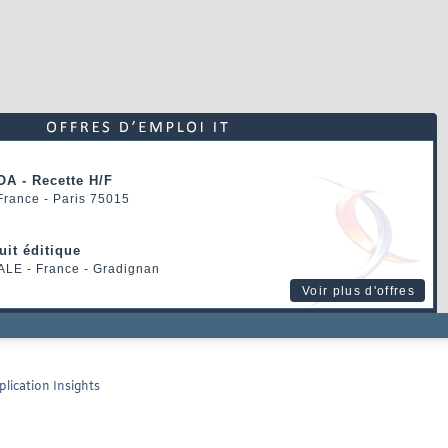
OA - Recette H/F
 France - Paris 75015
uit éditique
ALE
- France - Gradignan
Voir plus d'offres
lication Insights