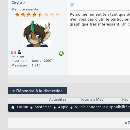
Ceylo
Membre émérite
Personnellement (en tant que dév
n'en vois pas d'utilité particuli
graphique très intéressant. Un 
Étudiant
Inscrit en
Janvier 2007
Messages
1 216
+
Répondre à la discussion
Actualités
Tutoriels Mac
Faq
Forum
Systèmes
Apple
Nvidia annonce la disponibilit
«
D