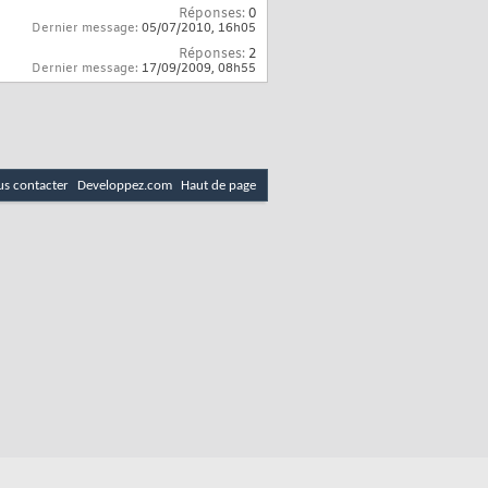
Réponses:
0
Dernier message:
05/07/2010,
16h05
Réponses:
2
Dernier message:
17/09/2009,
08h55
s contacter
Developpez.com
Haut de page