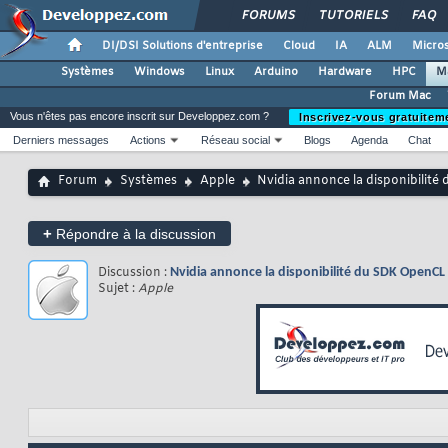
FORUMS
TUTORIELS
FAQ
DI/DSI Solutions d'entreprise
Cloud
IA
ALM
Micros
Systèmes
Windows
Linux
Arduino
Hardware
HPC
M
Forum Mac
Vous n'êtes pas encore inscrit sur Developpez.com ?
Inscrivez-vous gratuitem
Derniers messages
Actions
Réseau social
Blogs
Agenda
Chat
Forum
Systèmes
Apple
Nvidia annonce la disponibilit
+
Répondre à la discussion
Discussion :
Nvidia annonce la disponibilité du SDK OpenC
Sujet :
Apple