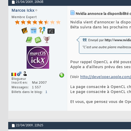
21/04/2009,
20h08
Marcos Ickx
Nvidia annonce la disponibilit
Membre Expert
Nvidia vient d'annoncer la dis
Béta suivra dans les prochains m
Envoyé par
http://www.nvidi
“C'est une autre pierre maitres
Pour rappel OpenCL a été pouss
Apple a d'ailleurs prévu des s
(Voir
http://developer.apple.co
Blogueur
Inscrit en
Mai 2007
La page consacrée à OpenCL ch
Messages
1 557
Le page consacrée à OpenCL ch
Billets dans le blog
1
Et vous, que pensez vous de Ope
22/04/2009,
22h25