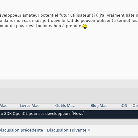
eloppeur amateur potentiel futur utilisateur (?)) j'ai vraiment hâte de
ère dans mon cas mais je trouve le fait de pouvoir utiliser (à terme) le
coeur de plus c'est toujours bon à prendre
.
 Mac
Livres Mac
Outils Mac
Blog Mac
iOS
Ob
é du SDK OpenCL pour ses développeurs [News]
iscussion précédente
|
Discussion suivante
»