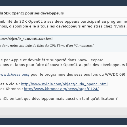
é du SDK OpenCL pour ses développeurs
ponibilité du SDK OpenCL à ses développeurs participant au program
ois, disponible elle à tous les développeurs enregistrés chez NVidia.
a.com/object/io_1240224603372.html
se dans notre stratégie de faire du GPU l'âme d'un PC moderne.”
é par Apple et devrait être supporté dans Snow Leopard.
essions et labos pour faire découvrir OpenCL auprès des développeur
m/wwdc/sessions/
pour le programme des sessions lors du WWDC 09)
ez NVidia :
http://www.nvidia.com/object/cuda_opencl.html
ez Khronos :
http://www.khronos.org/news/tags/C124/
nCL en tant que développeur mais aussi en tant qu'utilisateur ?