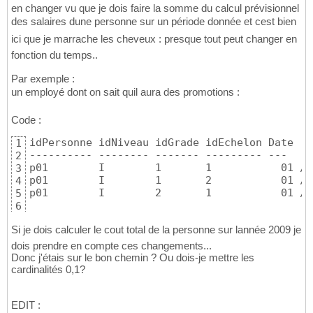
en changer vu que je dois faire la somme du calcul prévisionnel
des salaires dune personne sur un période donnée et cest bien
ici que je marrache les cheveux : presque tout peut changer en
fonction du temps..
Par exemple :
un employé dont on sait quil aura des promotions :
Code :
idPersonne idNiveau idGrade idEchelon Date   
1
---------- -------- ------- --------- ---    
2
p01        I        1       1		01 /01/09  150	

3
p01        I        1       2		01 /09/09  160

4
p01        I    
5
6
Si je dois calculer le cout total de la personne sur lannée 2009 je
dois prendre en compte ces changements...
Donc j'étais sur le bon chemin ? Ou dois-je mettre les
cardinalités 0,1?
EDIT :