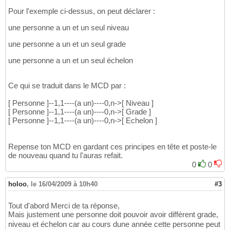
Pour l'exemple ci-dessus, on peut déclarer :
une personne a un et un seul niveau
une personne a un et un seul grade
une personne a un et un seul échelon
Ce qui se traduit dans le MCD par :
[ Personne ]--1,1----(a un)----0,n->[ Niveau ]
[ Personne ]--1,1----(a un)----0,n->[ Grade ]
[ Personne ]--1,1----(a un)----0,n->[ Echelon ]
Repense ton MCD en gardant ces principes en tête et poste-le
de nouveau quand tu l'auras refait.
0
0
holoo
,
le 16/04/2009 à 10h40
#3
Tout d'abord Merci de ta réponse,
Mais justement une personne doit pouvoir avoir différent grade,
niveau et échelon car au cours dune année cette personne peut