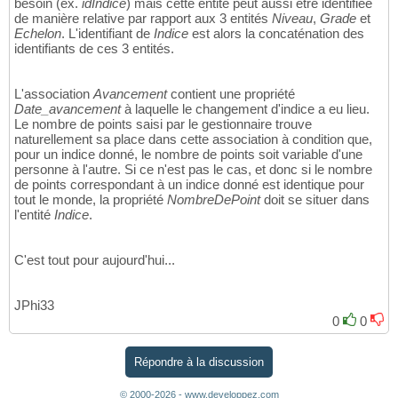
besoin (ex.
idIndice
) mais cette entité peut aussi être identifiée
de manière relative par rapport aux 3 entités
Niveau
,
Grade
et
Echelon
. L'identifiant de
Indice
est alors la concaténation des
identifiants de ces 3 entités.
L'association
Avancement
contient une propriété
Date_avancement
à laquelle le changement d'indice a eu lieu.
Le nombre de points saisi par le gestionnaire trouve
naturellement sa place dans cette association à condition que,
pour un indice donné, le nombre de points soit variable d'une
personne à l'autre. Si ce n'est pas le cas, et donc si le nombre
de points correspondant à un indice donné est identique pour
tout le monde, la propriété
NombreDePoint
doit se situer dans
l'entité
Indice
.
C'est tout pour aujourd'hui...
JPhi33
0
0
Répondre à la discussion
© 2000-2026 - www.developpez.com