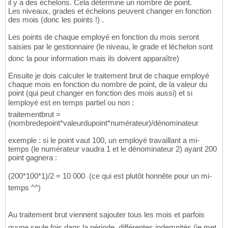
il y a des échelons. Cela détermine un nombre de point.
Les niveaux, grades et échelons peuvent changer en fonction
des mois (donc les points !) .
Les points de chaque employé en fonction du mois seront
saisies par le gestionnaire (le niveau, le grade et léchelon sont
donc la pour information mais ils doivent apparaître)
Ensuite je dois calculer le traitement brut de chaque employé
chaque mois en fonction du nombre de point, de la valeur du
point (qui peut changer en fonction des mois aussi) et si
lemployé est en temps partiel ou non :
traitementbrut =
(nombredepoint*valeurdupoint*numérateur)/dénominateur
exemple : si le point vaut 100, un employé travaillant a mi-
temps (le numérateur vaudra 1 et le dénominateur 2) ayant 200
point gagnera :
(200*100*1)/2 = 10 000  (ce qui est plutôt honnête pour un mi-
temps ^^)
Au traitement brut viennent sajouter tous les mois et parfois
quune seule fois dans la période, différentes indemnités (je met