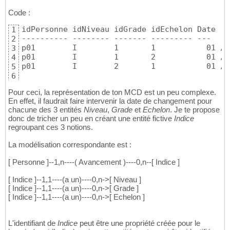
Code :
idPersonne idNiveau idGrade idEchelon Date   
1
---------- -------- ------- --------- ---    
2
p01        I        1       1		01 /01/09  150	

3
p01        I        1       2		01 /09/09  160

4
p01        I    
5
6
Pour ceci, la représentation de ton MCD est un peu complexe.
En effet, il faudrait faire intervenir la date de changement pour
chacune des 3 entités
Niveau
,
Grade
et
Echelon
. Je te propose
donc de tricher un peu en créant une entité fictive
Indice
regroupant ces 3 notions.
La modélisation correspondante est :
[ Personne ]--1,n----( Avancement )----0,n--[ Indice ]
[ Indice ]--1,1----(a un)----0,n->[ Niveau ]
[ Indice ]--1,1----(a un)----0,n->[ Grade ]
[ Indice ]--1,1----(a un)----0,n->[ Echelon ]
L'identifiant de
Indice
peut être une propriété créée pour le