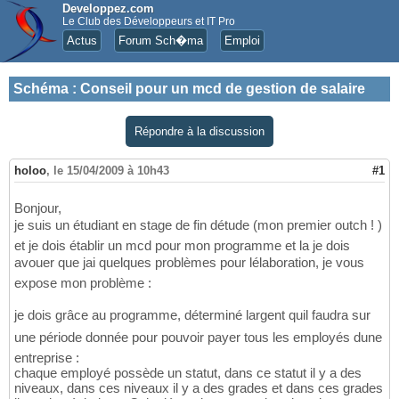
Developpez.com
Le Club des Développeurs et IT Pro
Actus
Forum Sch�ma
Emploi
Schéma
:
Conseil pour un mcd de gestion de salaire
Répondre à la discussion
holoo
,
le 15/04/2009 à 10h43
#1
Bonjour,
je suis un étudiant en stage de fin détude (mon premier outch ! )
et je dois établir un mcd pour mon programme et la je dois
avouer que jai quelques problèmes pour lélaboration, je vous
expose mon problème :
je dois grâce au programme, déterminé largent quil faudra sur
une période donnée pour pouvoir payer tous les employés dune
entreprise :
chaque employé possède un statut, dans ce statut il y a des
niveaux, dans ces niveaux il y a des grades et dans ces grades