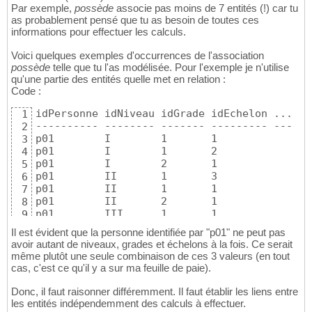
Par exemple,
possède
associe pas moins de 7 entités (!) car tu
as probablement pensé que tu as besoin de toutes ces
informations pour effectuer les calculs.
Voici quelques exemples d'occurrences de l'association
possède
telle que tu l'as modélisée. Pour l'exemple je n'utilise
qu'une partie des entités quelle met en relation :
Code :
idPersonne idNiveau idGrade idEchelon ...

1
---------- -------- ------- --------- ---

2
p01        I        1       1

3
p01        I        1       2

4
p01        I        2       1

5
p01        II       1       3

6
p01        II       1       1

7
p01        II       2       1

8
p01        III      1       1
9
10
Il est évident que la personne identifiée par "p01" ne peut pas
avoir autant de niveaux, grades et échelons à la fois. Ce serait
même plutôt une seule combinaison de ces 3 valeurs (en tout
cas, c'est ce qu'il y a sur ma feuille de paie).
Donc, il faut raisonner différemment. Il faut établir les liens entre
les entités indépendemment des calculs à effectuer.